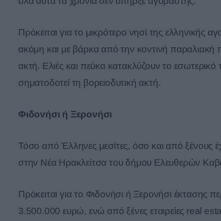
όλα αυτά τα χρόνια δεν υπήρξε αγοραστής.
Πρόκειται για το μικρότερο νησί της ελληνικής α
ακόμη και με βάρκα από την κοντινή παραλιακή πό
ακτή. Ελιές και πεύκα κατακλύζουν το εσωτερικό
σηματοδοτεί τη βορειοδυτική ακτή.
Φιδονήσι ή Ξερονήσι
Τόσο από Έλληνες μεσίτες, όσο και από ξένους έχ
στην Νέα Ηρακλείτσα του δήμου Ελευθερών Καβ
Πρόκειται για το Φιδονήσι ή Ξερονήσι έκτασης περί
3.500.000 ευρώ, ενώ από ξένες εταιρείες real est