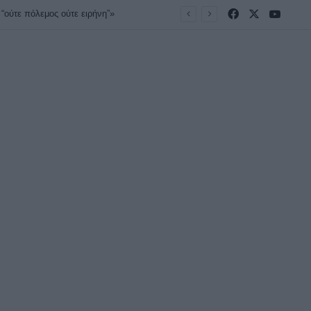
Facebook
X
YouT
“ούτε πόλεμος ούτε ειρήνη”»