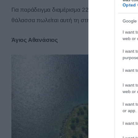
Opted 
Για παράδειγμα διαμέρισμα 220 τ.μ. στη Βουλια
θάλασσα πωλείται αυτή τη στιγμή 3.700.000 ευρ
Google 
I want t
web or d
Άγιος Αθανάσιος
I want t
purpose
I want 
I want t
web or d
I want t
or app.
I want t
I want t