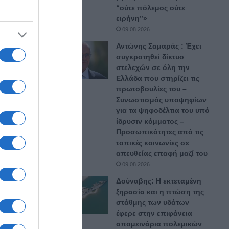
“ούτε πόλεμος ούτε
ειρήνη”»
09.08.2026
Αντώνης Σαμαράς : Έχει
συγκροτηθεί δίκτυο
στελεχών σε όλη την
Ελλάδα που στηρίζει τις
πρωτοβουλίες του –
Συνωστισμός υποψηφίων
για τα ψηφοδέλτια του υπό
ίδρυσιν κόμματος –
Προσωπικότητες από τις
τοπικές κοινωνίες σε
απευθείας επαφή μαζί του
09.08.2026
Δούναβης: Η εκτεταμένη
ξηρασία και η πτώση της
στάθμης των υδάτων
έφερε στην επιφάνεια
απομεινάρια πολεμικών