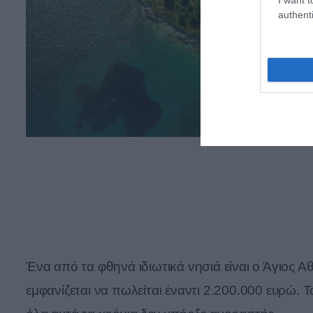
authenti
Ένα από τα φθηνά ιδιωτικά νησιά είναι ο Άγιος 
εμφανίζεται να πωλείται έναντι 2.200.000 ευρώ.