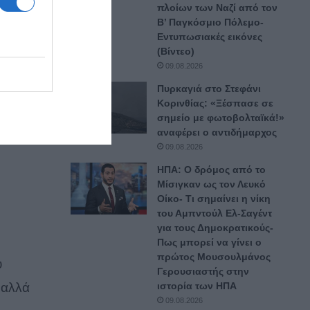
πλοίων των Ναζί από τον
Β’ Παγκόσμιο Πόλεμο-
Εντυπωσιακές εικόνες
(Βίντεο)
09.08.2026
Πυρκαγιά στο Στεφάνι
Κορινθίας: «Ξέσπασε σε
σημείο με φωτοβολταϊκά!»
αναφέρει ο αντιδήμαρχος
09.08.2026
ΗΠΑ: Ο δρόμος από το
Μίσιγκαν ως τον Λευκό
Οίκο- Τι σημαίνει η νίκη
του Αμπντούλ Ελ-Σαγέντ
για τους Δημοκρατικούς-
Πως μπορεί να γίνει ο
πρώτος Μουσουλμάνος
υ
Γερουσιαστής στην
 αλλά
ιστορία των ΗΠΑ
09.08.2026