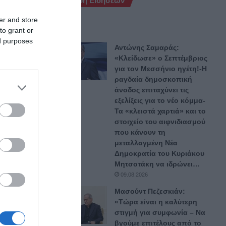
Ροή Ειδήσεων
ct του
er and store
μέλη
to grant or
ed purposes
Αντώνης Σαμαράς:
«Κλείδωσε» ο Σεπτέμβριος
για τον Μεσσήνιο ηγέτη!-Η
ραγδαία δημοσκοπική
άνοδος επιταχύνει τις
τους
εξελίξεις για το νέο κόμμα-
ατος
Τα «κλειστά χαρτιά» και το
στοιχείο του αιφνιδιασμού
που κάνουν τη
μεταλλαγμένη Νέα
Δημοκρατία του Κυριάκου
Μητσοτάκη να ιδρώνει…
χές του
09.08.2026
ες στη
Μασούντ Πεζεσκιάν:
«Τώρα είναι η καλύτερη
στιγμή για συμφωνία – Να
βγούμε επιτέλους από το