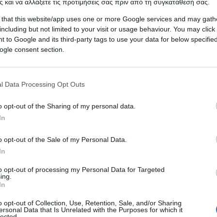
 και να αλλάξετε τις προτιμήσεις σας πριν από τη συγκατάθεσή σας.
λέγματος των Πεταλιών από την Grivalia και το proje
 that this website/app uses one or more Google services and may gath
πιό που έχει σκοπό την κατασκευή θέρετρου για τα 
including but not limited to your visit or usage behaviour. You may click 
 to Google and its third-party tags to use your data for below specifi
 περιπτώσεις επιτυχημένων πωλήσεων.
ogle consent section.
αι «απροβλημάτιστη» επένδυση, όπως αναφέρουν
l Data Processing Opt Outs
την αγορά προσφέρονται ιδιωτικά νησιά που οι τιμές 
τηση μιας μονοκατοικίας ή ενός πολυτελούς διαμερίσμ
o opt-out of the Sharing of my personal data.
In
νόημα.
o opt-out of the Sale of my Personal Data.
 στο παραλιακό μέτωπο για κατοικίες from scratch ή
In
 15 χιλ. ευρώ ανά τ.μ. ανάλογα με τη θέα και τις παρο
to opt-out of processing my Personal Data for Targeted
ing.
, όπως αυτές που ζητούνται για τις πολυτελείς κατοικί
In
.μ.
o opt-out of Collection, Use, Retention, Sale, and/or Sharing
ersonal Data that Is Unrelated with the Purposes for which it
lected.