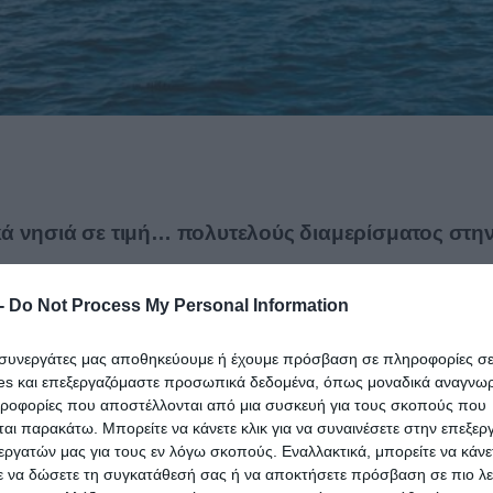
ικά νησιά σε τιμή… πολυτελούς διαμερίσματος στη
-
Do Not Process My Personal Information
ι συνεργάτες μας αποθηκεύουμε ή έχουμε πρόσβαση σε πληροφορίες σ
es και επεξεργαζόμαστε προσωπικά δεδομένα, όπως μοναδικά αναγνωρι
λάδα, τα οποία εκτιμάται ότι πωλούνται, ή υπάρχει η
ηροφορίες που αποστέλλονται από μια συσκευή για τους σκοπούς που
αι παρακάτω. Μπορείτε να κάνετε κλικ για να συναινέσετε στην επεξερ
ση για αξιοποιήσιμες εκτάσεις με στόχο τη φιλοξενί
εργατών μας για τους εν λόγω σκοπούς. Εναλλακτικά, μπορείτε να κάνετ
 τα τελευταία χρόνια. Ωστόσο με εξαίρεση την επένδ
ε να δώσετε τη συγκατάθεσή σας ή να αποκτήσετε πρόσβαση σε πιο λε