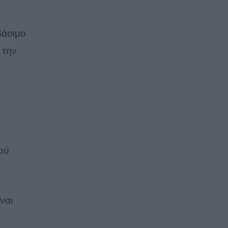
βάσιμο
 την
α
ού
ναι