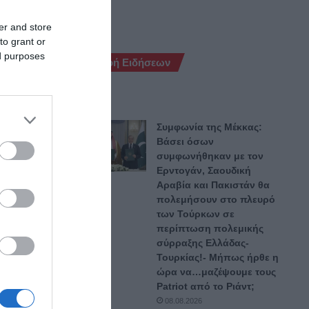
er and store
to grant or
ed purposes
Ροή Ειδήσεων
Συμφωνία της Μέκκας:
Βάσει όσων
συμφωνήθηκαν με τον
Ερντογάν, Σαουδική
Αραβία και Πακιστάν θα
πολεμήσουν στο πλευρό
των Τούρκων σε
περίπτωση πολεμικής
σύρραξης Ελλάδας-
 παρά
Τουρκίας!- Μήπως ήρθε η
Μικτού
ώρα να…μαζέψουμε τους
Patriot από το Ριάντ;
α δύο
08.08.2026