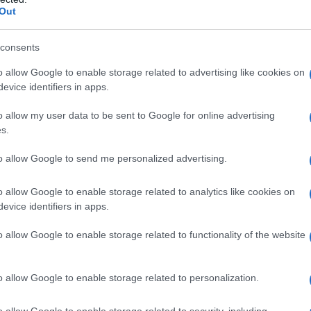
Out
 Φιλιππίδη: «Το θέατρο ήταν σκηνή και κρεβάτι μαζί
consents
μιούσαν τη θέση της συζύγου του»
o allow Google to enable storage related to advertising like cookies on
evice identifiers in apps.
 Φιλιππίδη: «Το θέατρο ήταν σκηνή και κρεβάτι μαζί
o allow my user data to be sent to Google for online advertising
s.
μιούσαν τη θέση της συζύγου του»
to allow Google to send me personalized advertising.
κεί μέσα έγιναν όλα: ναρκωτικά, βία, χυδαία “αστειάκια
o allow Google to enable storage related to analytics like cookies on
ριξε ο πρώην ηθοποιός και πρώην πολιτικός, σε ένα 
evice identifiers in apps.
 “κανονικοποιήσει” τη φρίκη. «Δεν γίνεται σε έναν χώ
o allow Google to enable storage related to functionality of the website
, να βγαίνουν ξαφνικά καταγγελίες για απόπειρες βιασμ
ς… η σιωπή ισοδυναμεί με αθωότητα.
o allow Google to enable storage related to personalization.
o allow Google to enable storage related to security, including