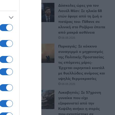
Δύσκολες ώρες για τον
Λιονέλ Μέσι: Σε ηλικία 68
 – Ο
ετών έφυγε από τη ζωή ο
πατέρας του- Πέθανε σε
κλινική στο Ροζάριο έπειτα
από μακρά ασθένεια
08.08.2026
 – Ο
Πυρκαγιές: Σε κόκκινο
συναγερμό ο μηχανισμός
της Πολιτικής Προστασίας
τις επόμενες μέρες-
”,
Έρχεται εκρηκτικό κοκτέιλ
με θυελλώδεις ανέμους και
σχόλιο
υψηλές θερμοκρασίες
ρο όπου
08.08.2026
ού μετά
Λυκαβηττός: Σε 57χρονη
γυναίκα που είχε
εξαφανιστεί από την
Κυψέλη ανήκει η σορός
που εντοπίστηκε σε