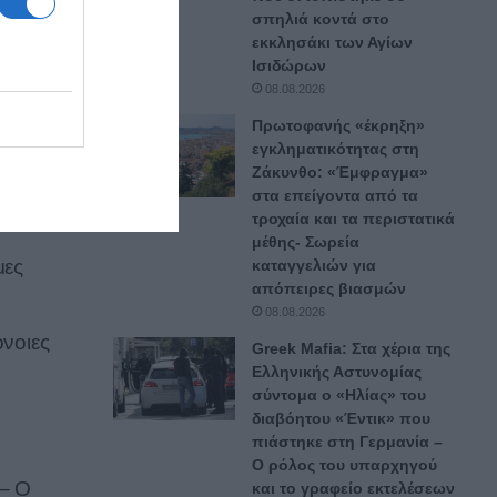
ν
σπηλιά κοντά στο
 το
εκκλησάκι των Αγίων
Ισιδώρων
 έφερνε
08.08.2026
“50-
Πρωτοφανής «έκρηξη»
εγκληματικότητας στη
Ζάκυνθο: «Έμφραγμα»
στα επείγοντα από τα
τροχαία και τα περιστατικά
μέθης- Σωρεία
μες
καταγγελιών για
απόπειρες βιασμών
08.08.2026
όνοιες
Greek Mafia: Στα χέρια της
Ελληνικής Αστυνομίας
σύντομα ο «Ηλίας» του
διαβόητου «Έντικ» που
πιάστηκε στη Γερμανία –
Ο ρόλος του υπαρχηγού
 – Ο
και το γραφείο εκτελέσεων