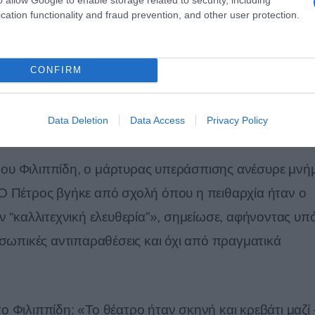
από τον χώρο: «Σιχάθηκα, εγκατέλειψα την Αθήνα, δε
cation functionality and fraud prevention, and other user protection.
η μακρόχρονη γνωριμία του με τον κατηγορούμενο, από
οκαλούσε… φθόνο. «Είχε δικό του θίασο στα 32. Αυτό
CONFIRM
 ηθοποιό αντί για τον “Β”. Είχαμε συνεργαστεί και στο 
αίκα του», είπε με οικειότητα που άγγιζε τα όρια της
Data Deletion
Data Access
Privacy Policy
ου Φιλιππίδη, ο μάρτυρας υπεράσπισης ανέσυρε μνή
Ο Πέτρος βγήκε από σχολή όπου η πειθαρχία ήταν ο
ν “καλλιτεχνική ελευθερία”», σημείωσε, αφήνοντας υπ
οσωπικές αντιπαραθέσεις και όχι από πραγματικά
 Φιλιππίδη: «Το θέατρο ήταν σκηνή και κρεβάτι μαζί