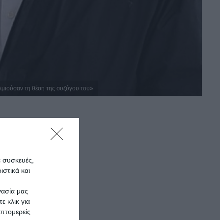
αλμιούσαν τη θέση της συζύγου του»
ε συσκευές,
στικά και
γασία μας
ε κλικ για
πτομερείς