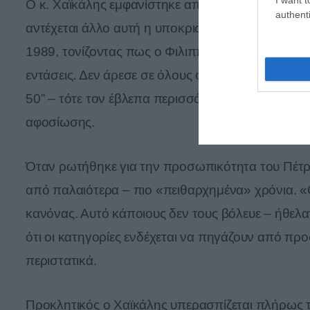
Ο κ. Χαϊκάλης εμφανίστηκε αποστασιοποιημένος 
authenti
αντέχεται άλλο αυτή η υποκρισία». Μίλησε για τ
1989, τονίζοντας πως ο Φιλιππίδης ανέκαθεν πρ
εντάσεις. Δεν άρεσε σε όλους όταν διάλεγε τον “Α”
50” – τότε τον έβλεπα περισσότερο και από τη γυν
αφοσίωσης.
Όταν ρωτήθηκε για την προσωπικότητα του Πέτρ
από παλαιότερα – πιο «πειθαρχημένα» χρόνια. «
κανόνας. Αυτό κάποιους δεν τους βόλευε – ήθελα
ότι οι κατηγορίες ενδέχεται να πηγάζουν από πρ
περιστατικά.
Προκλητικός ο Χαϊκάλης υπερασπίζεται πλήρως το