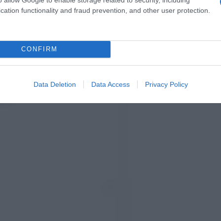
cation functionality and fraud prevention, and other user protection.
CONFIRM
Data Deletion
Data Access
Privacy Policy
gram