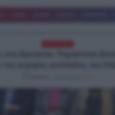
ΔΑ
ΚΟΣΜΟΣ
ΙΣΤΟΡΙΕΣ
ΑΘΛΗΤΙΚΑ
ΕΠΙΧΕΙΡΗΣΕΙΣ
ολιτικές εξελίξεις στη Βρετανία: Παραιτείται βουλευτής για να πάρει τη θέσ
ΤΕΛΕΥΤΑΙΑ ΝΕΑ
ις στη Βρετανία: Παραιτείται βου
ο πιο ισχυρός αντίπαλος του Στ
NewsRoom
14.05.2026, 20:30
820