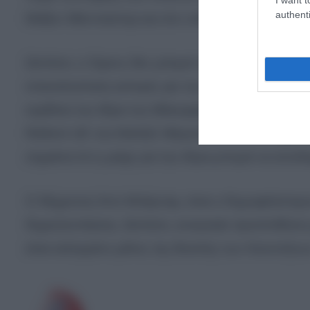
authenti
Μείζον Μάντσεστερ και στο υπόλοιπο Ηνωμένο Β
Ωστόσο, ο Σίμονς δεν μπορεί να παραχωρήσει τη
επαναληπτικές εκλογές για την αντικατάστασή το
κερδίσει την έδρα του Μέικερφιλντ με διαφορά 5
Reform UK του Νάιτζελ Φάρατζ. Έκτοτε, η δημοτι
σημαίνει ότι η μάχη για την έδρα μπορεί να αποδ
Ο 56χρονος Άντι Μπέρναμ, είναι ο δημοφιλέστερο
δημοσκοπήσεις. Ωστόσο, αναγκαία προϋπόθεση γι
είναι εκλεγμένο μέλος της Βουλής των Κοινοτήτω