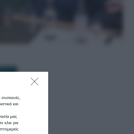
ε συσκευές,
στικά και
γασία μας
ε κλικ για
πτομερείς