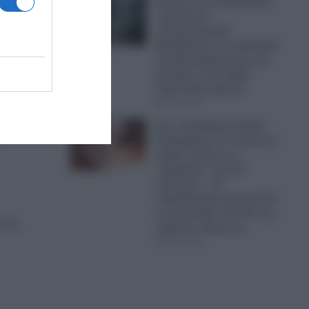
Εικόνες που προκαλούν
ντροπή και
αποτροπιασμό:
Βανδάλισαν το εκκλησάκι
της Μεταμόρφωσης του
Σωτήρος στον Δήμο
είχε
Σαρωνικού (φωτο)
07.08.2026
τος
Σοκ: Στη Βόρεια Κορέα
διαφημίζουν τη σούπα με
κρέας σκύλου ως…
“φάρμακο” για τον
καύσωνα – Τα
παραδοσιακά φαγητά για
το καλοκαίρι που θα σας
 να
αφήσουν άφωνους
07.08.2026