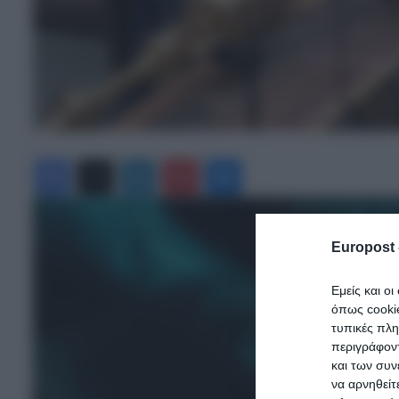
Facebook
X
LinkedIn
Pinterest
Messenger
Europost 
Εμείς και ο
όπως cooki
τυπικές πλ
περιγράφοντ
και των συν
να αρνηθείτ