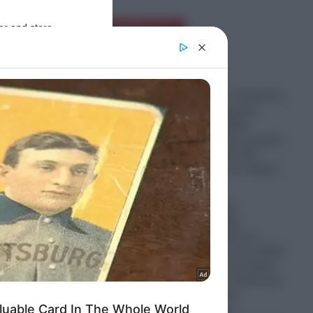
er and store
Ροή Ειδήσεων
to grant or
ed purposes
Στο “Κόκκινο” ο Περσικός
Κόλπος: Η Τεχεράνη
απειλεί με σφοδρά
χτυπήματα όλες τις χώρες
της περιοχής εάν δεν
σταματήσουν τον Τραμπ
07.08.2026
Έξαλλη η Ιουλία
Καλλιμάνη: Πήρε
αρκετούς δίσκους με
ήμαρχο
λουλούδια και τους πέταξε
σε θεατή, που της έριχνε
λουλούδια στο πρόσωπο
κατά τη διάρκεια
συναυλίας στην