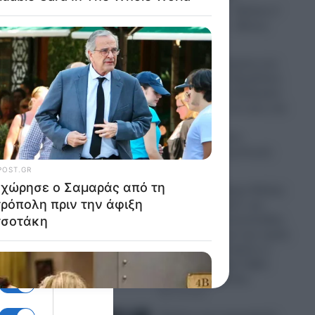
από
Ηγουμενίτσα – «Εσένα σ’
αρέσει αυτό;» – Βίντεο
07.08.2026
Σημαντική ενίσχυση των
δυνάμεων του Κρεμλίνου
που αλλάζει τα δεδομένα:
η
Βίντεο φέρνει στο φως την
παρουσία
Βορειοκορεατών
στρατιωτών στη Ρωσία
07.08.2026
Σάλος στον Πύργο Ηλείας:
ροπής
Βαριά “καμπάνα” για
ψήσιμο γουρουνοπούλας
σε πανηγύρι για την εορτή
του Σωτήρος παρότι οι
λλαγή
υπεύθυνοι, είχαν λάβει
μέτρα προστασίας
 ζητώ
07.08.2026
με στο