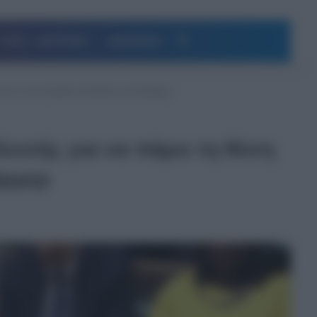
Αναζήτηση
ΥΓΕΙΑ – ΔΙΑΤΡΟΦΗ
ΔΗΜΟΦΙΛΗ
η του ο πιο ισχυρός αντίπαλος του Στάρμερ
λευτής για να πάρει τη θέση
άρμερ