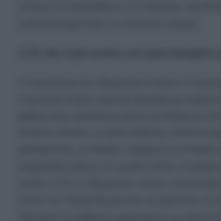
Έλληνες ανταποκρίθηκαν στο κάλεσμα, προσδοκώ
πολιτική αναγέννηση του ελληνικού κόσμου.
1770: Μια νύχτα φωτιάς, μια ημέρα θριάμβου κ
Η πυρπόληση του οθωμανικού στόλου: Η στρατη
Ο ρωσικός στόλος, έχοντας διασχίσει μια τεράστι
έφθασε στην περιοχή με σκοπό να πλήξει την οθω
Έλληνες ναυτικοί, οι οποίοι διέθεσαν πλοία και ε
ιδιαιτερότητες του Αιγαίου. Σύμφωνα με ιστορικέ
επιχειρήσεις μαζί με τον ρωσικό στόλο. Η κρίσι
Ιουλίου 1770. Ο οθωμανικός στόλος, αποτελούμε
κόλπο του Τσεσμέ θεωρώντας ότι βρισκόταν σε 
αδυναμία του εχθρικού σχηματισμού και εξαπέλυσ