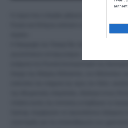
authenti
Η νύχτα που ο Αιγαίος φλέγονταν: Η καταστροφ
Ρώσοι και Έλληνες απέναντι στην Οθωμανική Αυτ
Αιγαίου
Η Ναυμαχία του Τσεσμέ δεν ήταν ένα μεμονωμένο 
γεωπολιτικών ανταγωνισμών. Από το 1768 είχε 
ανάμεσα στη Ρωσική Αυτοκρατορία της Αικατερίνη
έλεγχο της Μαύρης Θάλασσας, των Βαλκανίων και
επεκτείνει την επιρροή της προς τον Νότο, ανα
της οθωμανικής επικράτειας, ιδιαίτερα στους Έλλ
πλαίσιο αυτής της πολιτικής εντάχθηκαν τα λεγό
Ορλώφ, επιχείρησαν να προκαλέσουν εξέγερση στ
υποστήριξη για την απελευθέρωση των χριστιαν