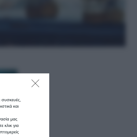
ε συσκευές,
στικά και
γασία μας
ε κλικ για
πτομερείς