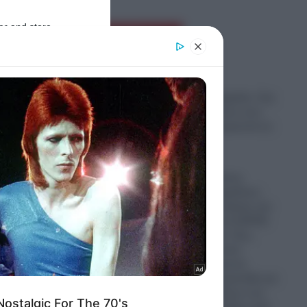
er and store
Ροή Ειδήσεων
to grant or
ed purposes
Σοκ στη Νέα Αγχίαλο: Στη
φυλακή 66χρονος που
αυνανιζόταν μπροστά σε
ανήλικη
07.08.2026
Απίστευτο: Ρώσος
πεζοναύτης παρέλυσε,
σύρθηκε στον δρόμο και
έκανε ακόμα και ΚΑΡΠΑ
στον εαυτό του- Πως
ναντι
επέζησε μετά από
τη ένα
χτύπημα κεραυνού,
επίθεση από αρκούδα και
πτώση από άλογο ενώ