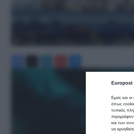
Σαν σήμερα 7 Ιουλίου 1770: Η φλόγα του Τσεσμέ, η καταστροφή του οθ
Facebook
X
LinkedIn
Pinterest
Messenger
Europost 
Εμείς και ο
όπως cooki
τυπικές πλ
περιγράφοντ
και των συν
να αρνηθείτ