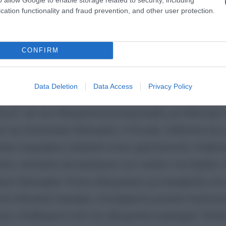
cation functionality and fraud prevention, and other user protection.
ή του οθωμανικού στόλου στο Τσεσμέ το 1770
οκρατορία με μία ιστορική νίκη που σημάδεψε τα νερ
CONFIRM
επεισόδιο, αλλά ένας κρίκος σε μια μεγάλη αλυσίδα
Data Deletion
Data Access
Privacy Policy
ξεσπάσει ο Ρωσοτουρκικός Πόλεμος, μια σύγκρουση
ς Β΄ και την Οθωμανική Αυτοκρατορία, με επίκεντρο 
 της Ανατολικής Μεσογείου. Η Ρωσία, επιδιώκοντας 
ζήτησε συμμάχους ανάμεσα στους χριστιανικούς πληθυ
ηνες ναυτικούς και εμπόρους των νησιών του Αιγαίου.
μενα Ορλωφικά. Ρώσοι αξιωματικοί, με επικεφαλής τον
ις ελληνικές περιοχές, υποσχόμενοι ρωσική στρατιωτ
ικών πληθυσμών από την οθωμανική κυριαρχία. Πολλο