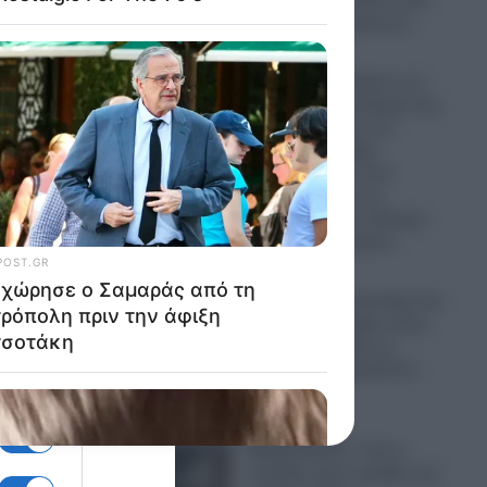
βρισκόταν σε άδεια από
οι
το Ουκρανικό μέτωπο
ης.
07.08.2026
Η Ρωσία ισοπεδώνει τις
ενεργειακές υποδομές της
Ουκρανίας πριν τον
χειμώνα: Σφοδρά
χτυπήματα σε επτά
εγκαταστάσεις της
Naftogaz και σε κρίσιμα
πρατήρια καυσίμων
07.08.2026
Πανικός σε μοναστήρι της
Κύπρου: Μοναχός εκτός
εαυτού επιτέθηκε με
μαχαίρι και τραυμάτισε
δύο άτομα
07.08.2026
Ψυχρολουσία: Γιατί η
Σουηδία κάνει πρόβες για