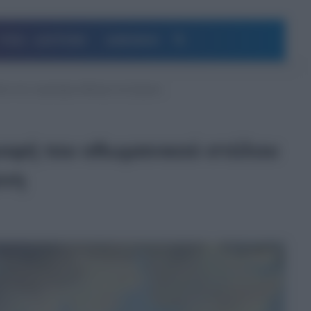
Αναζήτηση
ΥΓΕΙΑ – ΔΙΑΤΡΟΦΗ
ΔΗΜΟΦΙΛΗ
ου και η αιματηρή εκδίκηση στη Σμύρνη
ροφή του οθωμανικού στόλου
ρνη