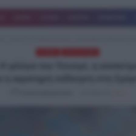
ΔΑ
ΚΟΣΜΟΣ
ΙΣΤΟΡΙΕΣ
ΑΘΛΗΤΙΚΑ
ΕΠΙΧΕΙΡΗΣΕΙΣ
ρα 7 Ιουλίου 1770: Η φλόγα του Τσεσμέ, η καταστροφή του οθωμανικού στόλ
STORIES
ΤΕΛΕΥΤΑΙΑ ΝΕΑ
: Η φλόγα του Τσεσμέ, η καταστ
ι η αιματηρή εκδίκηση στη Σμύ
Καλλιόπη Χαραλαμποπούλου
07.07.2026, 12:59
714