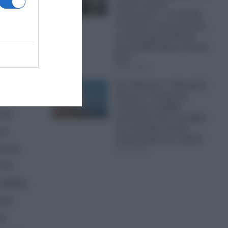
μαζικές κηδείες
στρατιωτών; – Σε εξέλιξη
εν κρυπτώ προετοιμασίες
για Παγκόσμιο Πόλεμο
ά του
μεταξύ ΝΑΤΟ-ΕΕ με Ρωσία-
Κίνα
07.08.2026
Στο “Κόκκινο” ο Περσικός
Κόλπος: Η Τεχεράνη
απειλεί με σφοδρά
τον
χτυπήματα όλες τις χώρες
της περιοχής εάν δεν
να
σταματήσουν τον Τραμπ
σμούς
07.08.2026
 Στο
 Αλέξιο
ική
ί