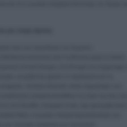
ντας ότι η ρωσική επέμβαση θα άνοιγε τον δρόμο γι
αι μια εποχή αίματος
γική νίκη που συγκλόνισε την Ευρώπη
α θαλάσσια απόσταση από τη Βαλτική μέχρι το Αιγαίο,
μανική ναυτική δύναμη. Στη δύναμή του συμμετείχαν 
μπειρία, γνωρίζοντας άριστα τα περάσματα και τις
ς αναφορές, τέσσερα ελληνικά πλοία συμμετείχαν στις
μη αναμέτρηση πραγματοποιήθηκε τη νύχτα της 6ης πρ
νος από δεκάδες πολεμικά πλοία, είχε αγκυροβολήσει
ασφαλή θέση. Η ρωσική πλευρά εκμεταλλεύτηκε την
ε μια τολμηρή επιχείρηση με πυρπολικά.