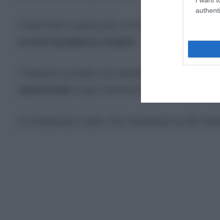
authenti
Χωριό είναι ο χώρος μας, γνωστά τα άπλυτα των
κι αυτό προφανώς ενοχλεί.
Υπάρχουν γυναίκες που ξεσκίζουν τις άλλες
γυναί
προσωπικά
το έχω υποστεί όσο λίγες.
Κι υπάρχουμε κι εμείς. Που στηρίζουμε και θα στηρ