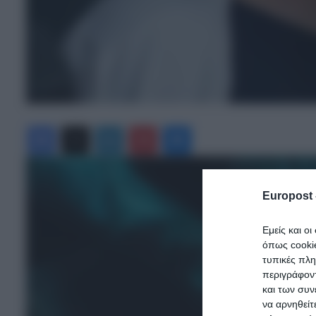
Facebook
X
LinkedIn
Pinterest
Messenger
Europost 
Εμείς και ο
όπως cooki
τυπικές πλ
περιγράφοντ
και των συν
να αρνηθείτ