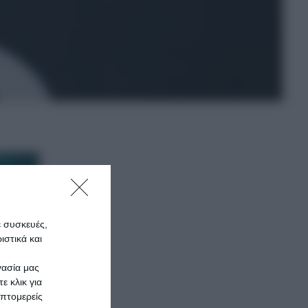
ε συσκευές,
στικά και
γασία μας
ε κλικ για
πτομερείς