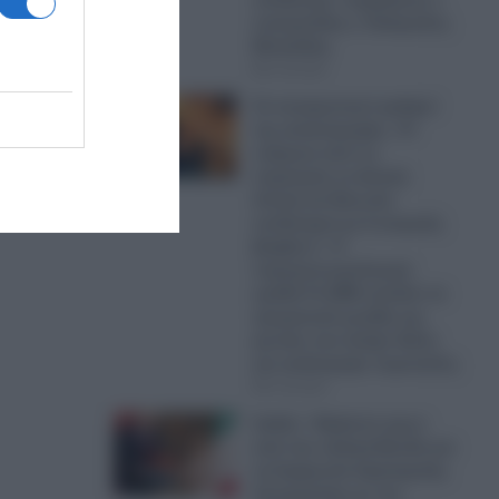
εισαγγελέας κ. Ευάγγελος
Μπακέλας
αίωμα
07.08.2026
Οι σοκαριστικοί αριθμοί
της καταστροφής: «H
ενέργεια από τις
πυρκαγιές σε Δυτική
Αττική και Βοιωτία
ισοδυναμεί με 6 ατομικές
βόμβες!»- Η
πυρομετεωρολογική
ομάδα FLAME αναλύει τα
τρομακτικά μεγέθη της
φωτιάς που έκαψε δάση
και κατέστρεψε περιουσίες
07.08.2026
Ιταλία: «Πράσινο φως»
από την ιταλική Βουλή για
τη Συμφωνία Στρατηγικής
Συνεργασίας με την