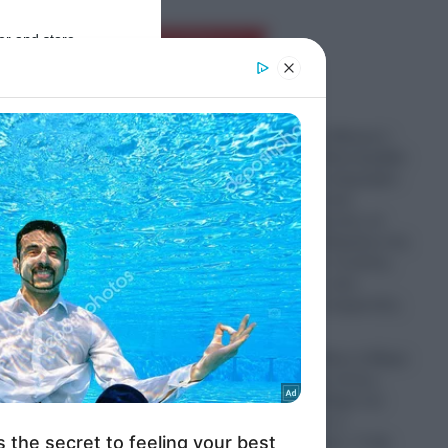
er and store
Ροή Ειδήσεων
to grant or
ed purposes
Η «Ένωση της Μέκκας»:
Τουρκία, Σαουδική Αραβία
και Πακιστάν υπέγραψαν
ιστορική αμυντική
συμφωνία θέλοντας να
αλλάξουν τα δεδομένα στη
Μέση Ανατολή- Ο ρόλος
του Ισλάμ στις νέες
γεωπολιτικές ισορροπίες
07.08.2026
τα
ΗΠΑ: Τζέι Ντι Βανς ή Μαρκ
Ρούμπιο;- Έχει όντως
επιλέξει το διάδοχο του
στο Λευκό Οίκο ο
Ντόναλντ Τραμπ;- Τι θα