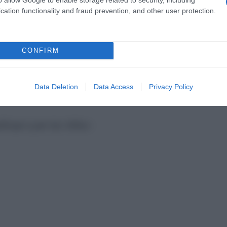
cation functionality and fraud prevention, and other user protection.
 παροικούντων.
Η Πόπη δεν έδωσε ποτέ κανένα δικ
CONFIRM
κες με λόγο κακοποιητικό και άκρως ρατσιστικό –
Data Deletion
Data Access
Privacy Policy
ίζουμε η μια την άλλη»