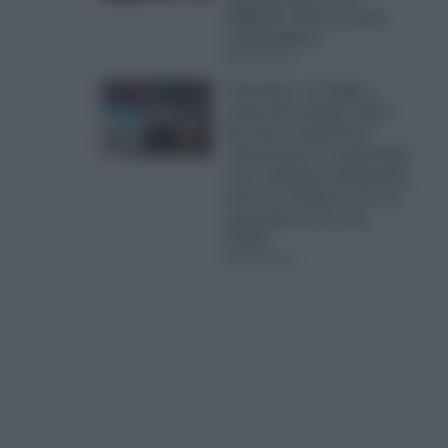
Αλβανία- Ποιους τομείς
περιλαμβάνει
07.08.2026
Γαστούνη: «Ο φόβος
πάντα θα υπάρχει αλλά
δεν θα με κυριεύσει!»
-Άνοιξε ξανά το κατάστημα
του, ο Χρήστος Σαμψώνης
μετά τις επιθέσεις και τoν
εμπρησμό από τους
Ρομά!
07.08.2026