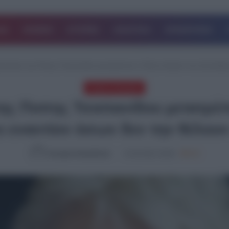
ΔΑ
ΚΟΣΜΟΣ
ΙΣΤΟΡΙΕΣ
ΑΘΛΗΤΙΚΑ
ΕΠΙΧΕΙΡΗΣΕΙΣ
στασίας της Ποπης Τσαπανίδου μετατρέπεται η Έλενα Ακρίτα που ξεσπαθώνε
Χωρίς κατηγορία
ης Ποπης Τσαπανίδου μετατρέπ
 εναντίον όσων δεν την θέλουν
Europost NewsRoom
31.05.2023, 09:00
939