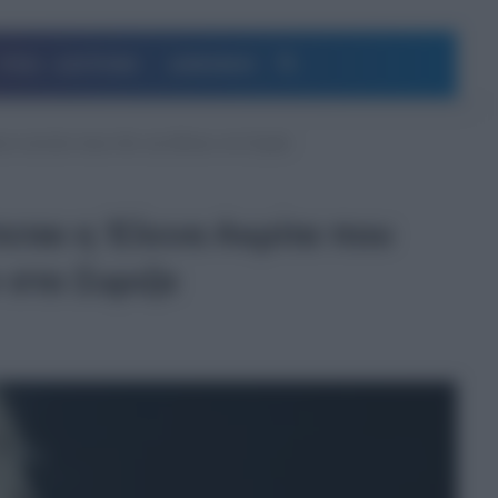
Αναζήτηση
ΥΓΕΙΑ – ΔΙΑΤΡΟΦΗ
ΔΗΜΟΦΙΛΗ
ι εναντίον όσων δεν την θέλουν στο Συριζα
εται η Έλενα Ακρίτα που
 στο Συριζα