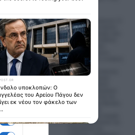
ς ότι
γίνει το 2028
α,
07.08.2026
Σκάνδαλο υποκλοπών: Ο
εισαγγελέας του Αρείου
Πάγου δεν ανασύρει από
το αρχείο την υπόθεση
των τηλεφωνικών
παρακολουθήσεων-
Απορρίφθηκαν οι αιτήσεις
του πρώην
Πρωθυπουργού Αντώνη
Σαμαρά, του πρώην
 στη
υπουργού Χρήστου
Σπίρτζη, του δικηγόρου
Ζαχαρία Κεσσέ και του
δημοσιογράφου Θανάση
Κουκάκη – «Δεν
την
προέκυψαν νέα στοιχεία
 παιδιά
που να δικαιολογούν την
επανεξέταση της
υπόθεσης» ισχυρίζεται ο