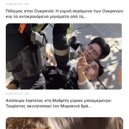
NewsRoom
Κάντε
like
στη σελίδα μας στο
facebook
για να
μαθαίνετε όλα τα νέα