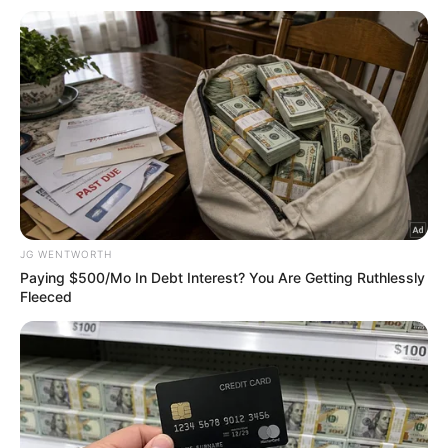
το πήρα, γιατί έμεινα νηφάλια και δούλεψα για να
διατηρήσω αυτή τη νηφαλιότητά μου. Κάποιες
μέρες, νιώθω πιο σκοτεινή από άλλες και κάποιες
νιώθω σαν αγνή λιακάδα. Αυτή είναι η ζωή –
όπως λέμε- και όσο περνούν τα χρόνια, αρχίζω να
το αποδέχομαι αυτό».