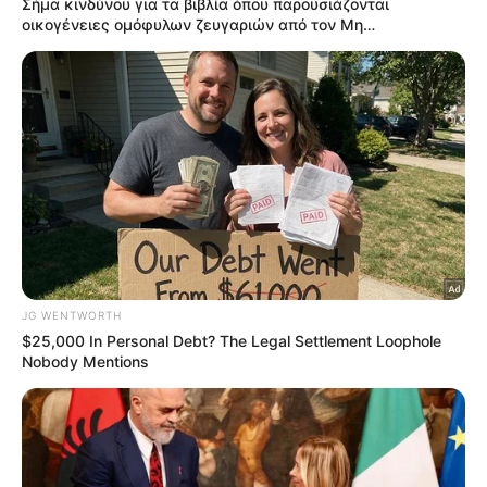
περήφανη. Ό, τι κι αν συμβαίνει, δεν πίνω. Είμαι
μία αλκοολική σε ανάρρωση και η μόνη θεραπεία
για τον αλκοολισμό για όσους αναρωτιούνται, δεν
είναι το ποτό. Το νιώθω. Μια κατάρα και μια
ευλογία είναι για την οποία είμαι διατεθειμένη να
πολεμήσω. Αν δυσκολεύεστε, αναρωτιέστε…
πηγαίνετε σε μια συνάντηση. Μοιραστείτε το. Όλοι
είναι πάντα ευπρόσδεκτοι», είπε στο τέλος.
Παράλληλα, η Σοφία Καρβέλα κοινοποίησε το link
από τον ιστότοπο των Ανώνυμων Αλκοολικών.
Η ανάρτηση της Σοφίας Καρβέλα