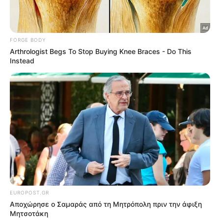
Η κόρη της Άννας Βίσση και του Νίκου Καρβέλα
γιόρτασε 15 χρόνια νηφάλια και θέλησε να
μοιραστεί τις σκέψεις της με τους διαδικτυακούς
της φίλους μέσα από τον λογαριασμό της στο
Instagram.
Πιο συγκεκριμένα, η σχεδιάστρια μόδας έγραψε:
«Πριν από 15 χρόνια σαν σήμερα, πήγαινα σε ένα
μέρος για να με βοηθήσουν να νικήσω τον εθισμό
μου στο αλκοόλ. Ήμουν διαλυμένη,
στενοχωρημένη και φοβόμουν. Σήμερα,
εξακολουθώ να είμαι διαλυμένη, στενοχωρημένη
και φοβισμένη, αλλά δεν πίνω. Ό, τι ήθελα τελικά