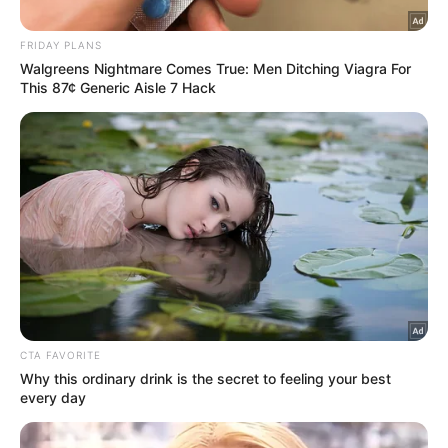
Η Σοφία Καρβέλα μιλάει για την
απεξάρτησή της από το αλκοόλ και
συγκλονίζει: «Ήμουν διαλυμένη,
φοβόμουν…»
NewsRoom
11.09.2023, 09:00
1,489
Facebook
X
LinkedIn
Pinterest
Messenger
Viber