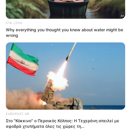
07.08.2026
Ψυχρολουσία: Γιατί η Σουηδία κάνει
πρόβες για μαζικές κηδείες στρατιωτών; –
Σε εξέλιξη εν κρυπτώ προετοιμασίες για
Παγκόσμιο Πόλεμο μεταξύ ΝΑΤΟ-ΕΕ με
Ρωσία-Κίνα
07.08.2026
Στο “Κόκκινο” ο Περσικός Κόλπος: Η
Τεχεράνη απειλεί με σφοδρά χτυπήματα
όλες τις χώρες της περιοχής εάν δεν
σταματήσουν τον Τραμπ
07.08.2026