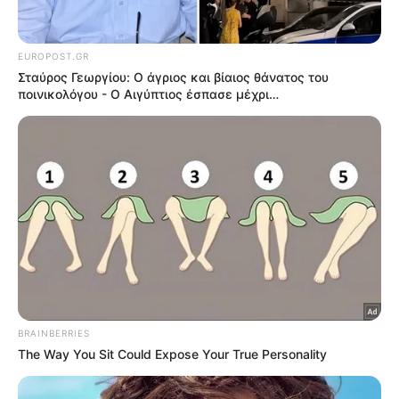
Europost -
Do Not Process My Personal
Information
Εμείς και οι συνεργάτες μας αποθηκεύουμε ή έχουμε
πρόσβαση σε πληροφορίες σε συσκευές, όπως cookies και
επεξεργαζόμαστε προσωπικά δεδομένα, όπως μοναδικά
αναγνωριστικά και τυπικές πληροφορίες που αποστέλλονται
από μια συσκευή για τους σκοπούς που περιγράφονται
παρακάτω. Μπορείτε να κάνετε κλικ για να συναινέσετε στην
επεξεργασία μας και των συνεργατών μας για τους εν λόγω
σκοπούς. Εναλλακτικά, μπορείτε να κάνετε κλικ για να