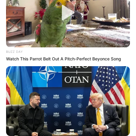
αλκοόλ
απεξάρτηση
εθισμός
Σοφια Καρβέλα