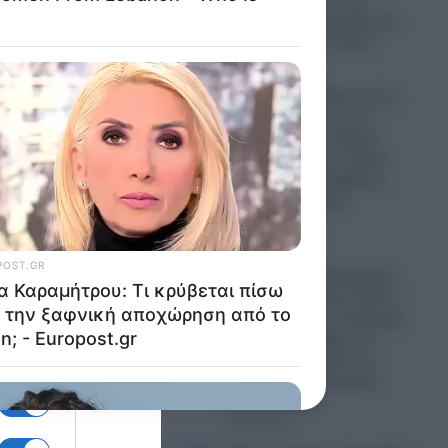
«καρατομήσεις» των
Γρηγόρη Δημητριάδη και
Κωνσταντίνου Ζούλα
08.08.2026
Μήνυμα Χαρδαλιά για τις
καμένες εκτάσεις στη
έρος
Δυτική Αττική: «Καμία
ανεμογεννήτρια- Καμία
αι να
ανοχή σε παρεμβάσεις
ψε η
στις αναδασωτέες
περιοχές»
ιαφύγει
08.08.2026
Πόλεμος στην Ουκρανία:
«Πόρτα» του Έλον Μασκ
στον Ζελένσκι!- Απέρριψε
αίτημα του Κιέβου για
χρήση του Starlink σε
ουκρανικά χτυπήματα
ι
εντός Ρωσίας
υ
08.08.2026