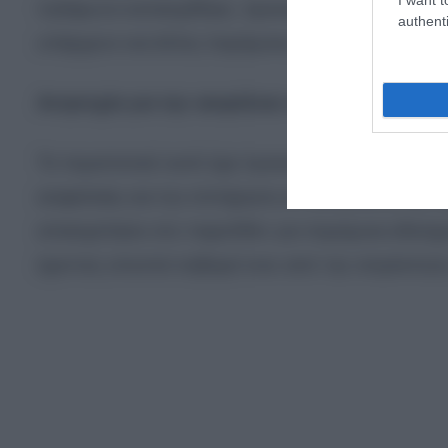
τηλέφωνο κατασχέθηκε, προκειμένου να διαπιστ
authenti
υπάρχουν και άλλες παρόμοιες καταγραφές ή αν το
Ανησυχία για την ασφάλεια σε δημόσιους χώ
Το περιστατικό αυτό έχει προκαλέσει έντονο προ
ασφαλείας και την επιτήρηση σε αθλητικούς και δ
απασχολήσει στο παρελθόν για παρόμοια αδικήμα
έχοντας υποστεί σοβαρό σοκ από την απρόκλητη 