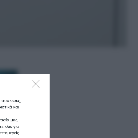
ε συσκευές,
στικά και
γασία μας
ε κλικ για
πτομερείς