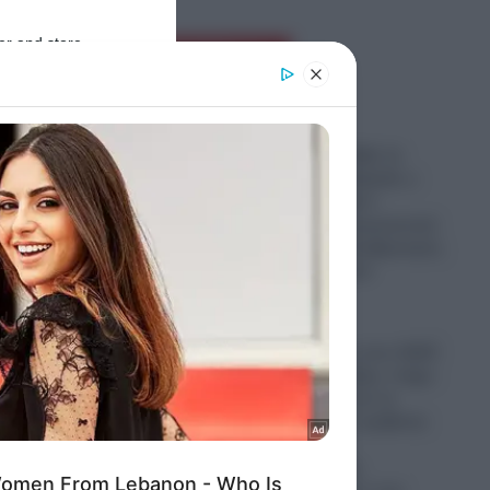
er and store
Ροή Ειδήσεων
to grant or
ed purposes
Αποκάλυψη CNN: Σε
στρατηγικό αδιέξοδο ο
Τραμπ στο Ιράν!-
Άδειασαν τα αμερικανικά
οπλοστάσια-Αναβρασμός
στο αμερικανικό
Πεντάγωνο
08.08.2026
Ανακατατάξεις στον ΣΚΑΪ:
 σε
Γιατί ο Αλαφούζος «πήρε
υναίκα
το όπλο του» και τα
αλλάζει όλα-Τι κρύβεται
πίσω από τις
αυγουστιάτικες