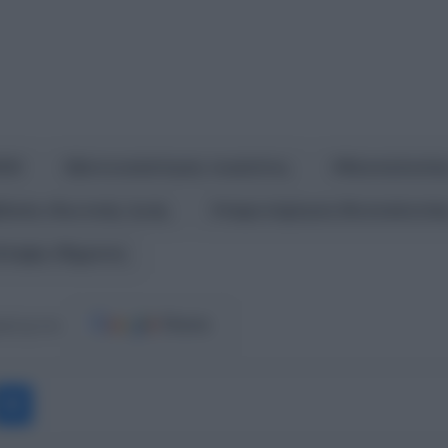
ΗΣΗ
βιντεοσκόπηση τουαλέτες
Θεσσαλονίκ
ίαση ιδιωτικής ζωής
παρενόχληση Θεσσαλονίκ
λληψη 45χρονη
ost.gr στο
Messenger