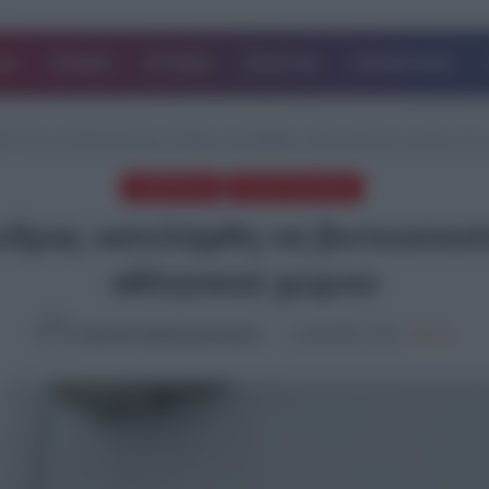
ΔΑ
ΚΟΣΜΟΣ
ΙΣΤΟΡΙΕΣ
ΑΘΛΗΤΙΚΑ
ΕΠΙΧΕΙΡΗΣΕΙΣ
ΕΑ
/
Σοκ στη Θεσσαλονίκη: Άνδρας κατελήφθη να βιντεοσκοπεί γυναίκα στις 
ΔΗΜΟΦΙΛΗ
ΤΕΛΕΥΤΑΙΑ ΝΕΑ
δρας κατελήφθη να βιντεοσκοπε
αθλητικού χώρου
Καλλιόπη Χαραλαμποπούλου
14.05.2026, 19:38
798