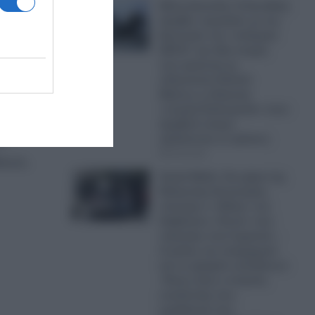
ν
Μέση Ανατολή: H Σαουδική
Αραβία «αγκαλιά» με τον
Ερντογάν στο «ισλαμικό
ΝΑΤΟ» την ίδια στιγμή
που αμύνεται με
ελληνικούς Patriot!-
Μήπως η ελληνική
«ενεργή διπλωματία» στον
Αραβικό κόσμο
χε
εξελίσσεται σε φιάσκο;
08.08.2026
ικών,
Greek Mafia: Στα χέρια της
Ελληνικής Αστυνομίας
σύντομα ο «Ηλίας» του
διαβόητου «Έντικ» που
πιάστηκε στη Γερμανία –
Ο ρόλος του υπαρχηγού
και το γραφείο εκτελέσεων
-Ποιος είναι ο στυγνός
εκτελεστής που
εμπλέκεται στις