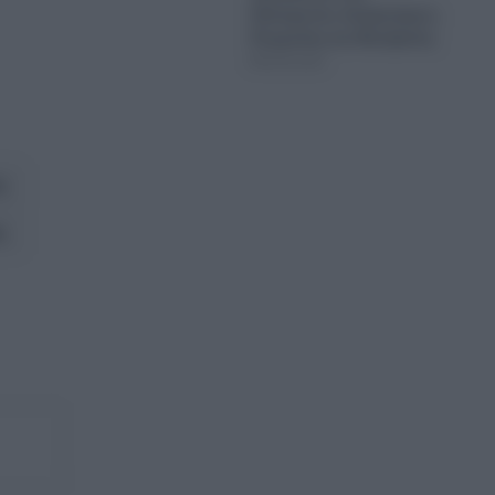
δολοφονίες Σκαφτούρου,
Ρουμπέτη και Μουζακίτη
08.08.2026
η
η