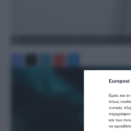
Σοκ στη Θεσσαλονίκη: Άνδρας κατελήφθη να βιντεοσκοπεί γυναίκα στις
Facebook
X
LinkedIn
Pinterest
Messenger
Europost 
Εμείς και ο
όπως cooki
τυπικές πλ
περιγράφοντ
και των συν
να αρνηθείτ