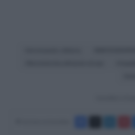
αστυνομικές ειδήσεις
ΒΙΝΤΕΟΣΚΟΠ
Θεσσαλονίκη αθλητικό κέντρο
παραβ
σύ
Ακολουθήστε το Europ
Facebook
X
LinkedIn
Pinterest
Κάνε Share στα Social Media