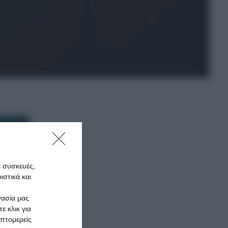
ε συσκευές,
στικά και
γασία μας
ε κλικ για
πτομερείς