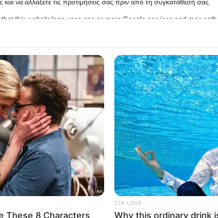
 και να αλλάξετε τις προτιμήσεις σας πριν από τη συγκατάθεσή σας.
 that this website/app uses one or more Google services and may gath
including but not limited to your visit or usage behaviour. You may click 
 to Google and its third-party tags to use your data for below specifi
ogle consent section.
l Data Processing Opt Outs
o opt-out of the Sharing of my personal data.
In
o opt-out of the Sale of my Personal Data.
In
ρονου προπονητή πολεμικών τεχνών για γενετήσ
to opt-out of processing my Personal Data for Targeted
 τα 14 ετη και για κατάχρηση ανηλίκου, σχηματίσ
ing.
ροστασίας Ανηλίκων της Διεύθυνσης Ασφάλειας
In
o opt-out of Collection, Use, Retention, Sale, and/or Sharing
ersonal Data that Is Unrelated with the Purposes for which it
lected.