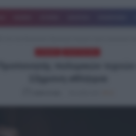
ΔΑ
ΚΟΣΜΟΣ
ΙΣΤΟΡΙΕΣ
ΑΘΛΗΤΙΚΑ
ΕΠΙΧΕΙΡΗΣΕΙΣ
ΕΑ
/
Σοκ στην Θεσσαλονίκη: Προπονητής πολεμικών τεχνών κακοποιούσε σε
ΚΟΙΝΩΝΙΑ
ΤΕΛΕΥΤΑΙΑ ΝΕΑ
Προπονητής πολεμικών τεχνών
13χρονη αθλήτρια
Ομάδα Σύνταξης
05.11.2024, 15:19
780