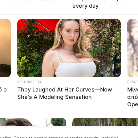
νε στην ΕΛ.ΑΣ. η ανήλικη μαζί με την μητέρα της, ο
Out
τήσιες πράξεις μαζί της, το χρονικό διάστημα από 11
consents
.
o allow Google to enable storage related to advertising like cookies on
evice identifiers in apps.
1χρονου θα υποβληθεί στον αρμόδιο Εισαγγελέα
o allow my user data to be sent to Google for online advertising
s.
νετήσιες πράξεις μαζί της, το χρονικό διάστημα από
to allow Google to send me personalized advertising.
o allow Google to enable storage related to analytics like cookies on
evice identifiers in apps.
o allow Google to enable storage related to functionality of the website
γορίες οι δύο νεαροί – «Έχω συνομιλίες στο κινητό μ
o allow Google to enable storage related to personalization.
o allow Google to enable storage related to security, including