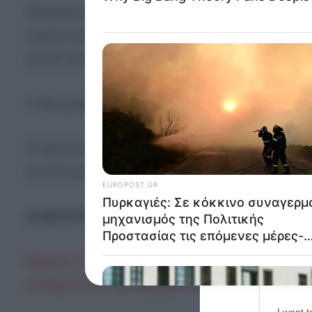
Θεσσαλονίκη: Σύμφωνα με την καταγγελία που έκα
Opted 
προπονητής προέβαινε κατ’ εξακολούθηση σε γενε
Google 
και 30 Ιουλίου 2024. Τότε η ανήλικη ήταν 13 ετών
I want t
web or d
Η δικογραφία που σχηματίστηκε σε βάρος του 3
I want t
purpose
O προπονητής προέβαινε κατ’ εξακολούθηση σε γε
I want 
και 30 Ιουλίου 2024.
I want t
web or d
ΔΙΑΒΑΣΤΕ ΕΠΙΣΗΣ:
I want t
or app.
Βιασμός 13χρονης στη Λέσβο: Αρνούνται τις κατη
I want t
αποδεικνύουν την αλήθεια» λέει ο 22χρονος
I want t