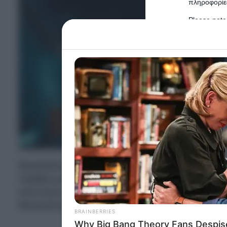
πληροφορίες
Please note
information 
deny consent
in below Go
Persona
I want t
Opted 
I want t
Opted 
Θεσσαλονίκη: Δικογραφία σε βάρος ενός 31χ
I want 
πράξεις με ανήλικη που δεν είχε συμπληρώσει
Advertis
από τους αστυνομικούς της Υποδιεύθυνσης Π
Opted 
Θεσσαλονίκης.
I want t
of my P
was col