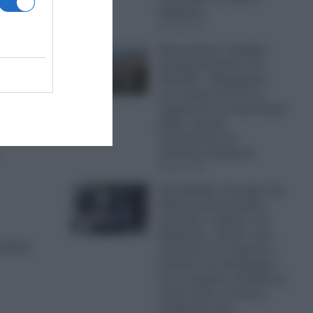
Ισιδώρων
08.08.2026
Πρωτοφανής «έκρηξη»
ο
εγκληματικότητας στη
Ζάκυνθο: «Έμφραγμα»
στα επείγοντα από τα
τροχαία και τα περιστατικά
μέθης- Σωρεία
 που
καταγγελιών για
απόπειρες βιασμών
08.08.2026
Greek Mafia: Στα χέρια της
Ελληνικής Αστυνομίας
σύντομα ο «Ηλίας» του
διαβόητου «Έντικ» που
ουλίου
πιάστηκε στη Γερμανία –
Ο ρόλος του υπαρχηγού
και το γραφείο εκτελέσεων
-Ποιος είναι ο στυγνός
εκτελεστής που