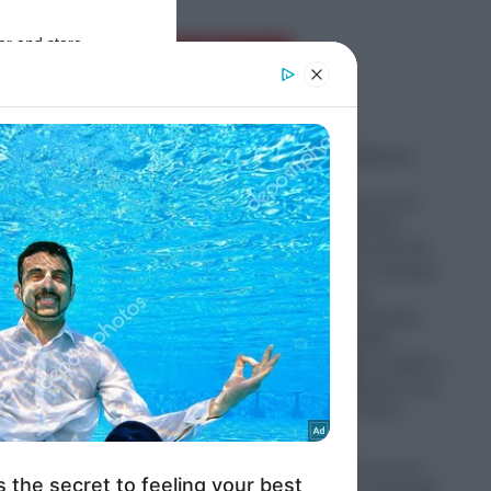
er and store
Ροή Ειδήσεων
to grant or
ed purposes
Συμφωνία της Μέκκας:
Βάσει όσων
συμφωνήθηκαν με τον
Ερντογάν, Σαουδική
Αραβία και Πακιστάν θα
πολεμήσουν στο πλευρό
των Τούρκων σε
περίπτωση πολεμικής
σύρραξης Ελλάδας-
ιες
Τουρκίας!- Μήπως ήρθε η
τηκε
ώρα να…μαζέψουμε τους
Patriot από το Ριάντ;
08.08.2026
Δύσκολες ώρες για τον