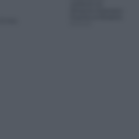
εμπλέκεται στις
δολοφονίες Σκαφτούρου,
Ρουμπέτη και Μουζακίτη
 11 έως
08.08.2026