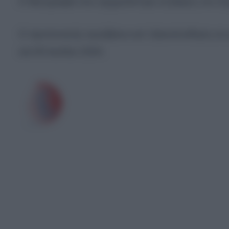
Η δικογραφία που σχηματίστηκε σε βάρος του 3
O προπονητής προέβαινε κατ’ εξακολούθηση σε γε
και 30 Ιουλίου 2024.