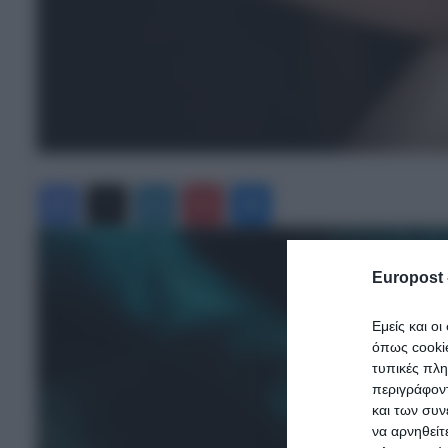
Facebook
X
LinkedIn
Pinterest
Messenger
Europost 
Εμείς και ο
όπως cooki
τυπικές πλ
περιγράφοντ
και των συν
να αρνηθείτ