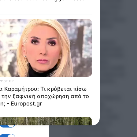
Λιονέλ Μέσι: Σε ηλικία 68
ετών έφυγε από τη ζωή ο
πατέρας του- Πέθανε σε
 έως
κλινική στο Ροζάριο έπειτα
από μακρά ασθένεια
08.08.2026
Πυρκαγιές: Σε κόκκινο
συναγερμό ο μηχανισμός
της Πολιτικής Προστασίας
τις επόμενες μέρες-
 11 έως
Έρχεται εκρηκτικό κοκτέιλ
με θυελλώδεις ανέμους και
υψηλές θερμοκρασίες
08.08.2026
Λυκαβηττός: Σε 57χρονη
γυναίκα που είχε
εξαφανιστεί από την
ου που
Κυψέλη ανήκει η σορός
που εντοπίστηκε σε
σπηλιά κοντά στο
εκκλησάκι των Αγίων