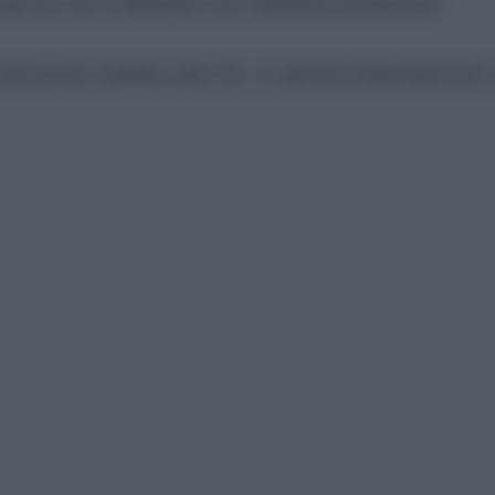
1χρονου θα υποβληθεί στον αρμόδιο Εισαγγελέα
νετήσιες πράξεις μαζί της, το χρονικό διάστημα από