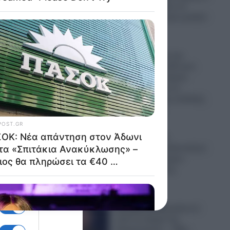
να απαγορεύουν τα
«κατασκοπευτικά γυαλιά»
της Μeta
06.08.2026
Ερωτήματα για την
κατανομή των 68 εκατ.
ευρώ από το Ταμείο
Ανάκαμψης για το
πρόγραμμα της παιδικής
παχυσαρκίας
06.08.2026
«Άδειασαν» τα
αμερικανικά οπλοστάσια:
Σύγκρουση Τραμπ–
Χέγκσεθ για τους
πυραύλους
06.08.2026
Μπαράζ αποχωρήσεων
από το κόμμα της
Καρυστιανού – “Μας