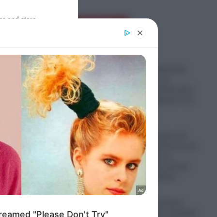
er and store
Ροή Ειδήσεων
to grant or
ed purposes
ΠΑΣΟΚ: Νέα απάντηση
στον Άδωνι για τα
«Σπιτάκια Ανακύκλωσης»
– «Ποιος θα πληρώσει τα
€40 εκατ;»
06.08.2026
Συνάντηση-αίνιγμα του
Μοτζτάμπα Χαμενεΐ με τον
Πεζεσκιάν μέσα σε
 live
αυτοκίνητο: Τον άκουγε
χωρίς να τον βλέπει
06.08.2026
Guardian: Εστιατόρια,
παμπ και θέατρα αρχίζουν