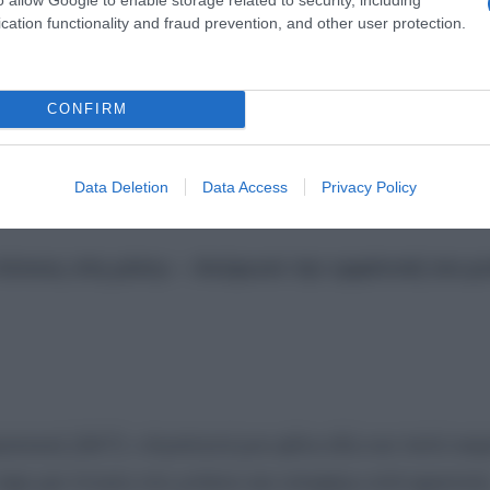
cation functionality and fraud prevention, and other user protection.
όνους στη μέση» – Ακύρωσε την εμφάνισή του με
CONFIRM
η στα μέσα κοινωνικής δικτύωσης, ώστε να εξηγήσει το
Data Deletion
Data Access
Privacy Policy
χε προγραμματίσει.
όνους στη μέση» – Ακύρωσε την εμφάνισή του με
σκευή (26/7): «Αγαπητοί μου φίλοι εδώ και πολύ και
 είχα μια πτώση στο μπάνιο και υποφέρω από φρικτού