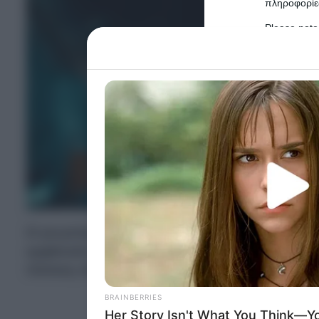
πληροφορίες
Please note
information 
deny consent
in below Go
Persona
I want t
Opted 
I want t
Opted 
Ο γνωστός σε όλους τραγουδιστής
Σταμάτης 
I want 
εμφάνισή του στο
Κιλκίς
. Μετά το σοβαρό ατύ
Advertis
πόνους στη μέση και δυστυχώς δεν θα πραγμα
Opted 
I want t
of my P
was col