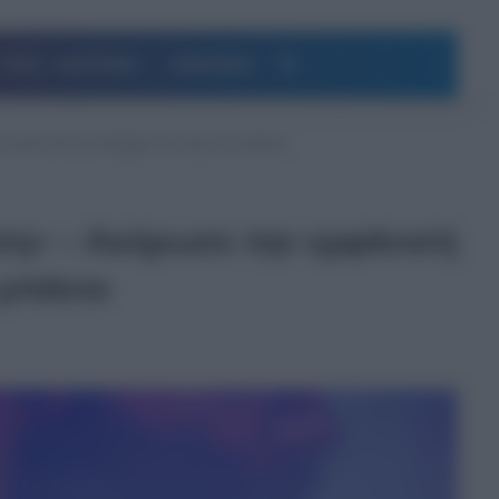
Αναζήτηση
ΥΓΕΙΑ – ΔΙΑΤΡΟΦΗ
ΔΗΜΟΦΙΛΗ
υ μετά από το ατύχημα που είχε στο μπάνιο
ση» – Ακύρωσε την εμφάνισή
 μπάνιο