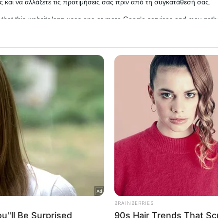
 και να αλλάξετε τις προτιμήσεις σας πριν από τη συγκατάθεσή σας.
 that this website/app uses one or more Google services and may gath
including but not limited to your visit or usage behaviour. You may click 
 to Google and its third-party tags to use your data for below specifi
ogle consent section.
l Data Processing Opt Outs
o opt-out of the Sharing of my personal data.
In
o opt-out of the Sale of my Personal Data.
In
Γονίδης
, είχε προγραμματίσει για σήμερα 27/07 την
to opt-out of processing my Personal Data for Targeted
χημα που είχε όμως στο μπάνιο του, έχει φρικτούς
ing.
τοποιήσει την συναυλία του.
In
o opt-out of Collection, Use, Retention, Sale, and/or Sharing
ersonal Data that Is Unrelated with the Purposes for which it
lected.