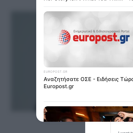
Opted 
Google 
I want t
web or d
I want t
purpose
I want 
I want t
web or d
I want t
or app.
I want t
I want t