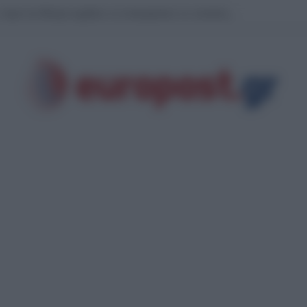
, παμπ και θέατρα αρχίζουν να απαγορεύουν τα «κατασκοπευτικά γυαλιά» τ