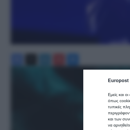
Facebook
X
LinkedIn
Pinterest
Messenger
Europost 
Εμείς και ο
όπως cooki
τυπικές πλ
περιγράφοντ
και των συν
να αρνηθείτ