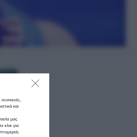
ε συσκευές,
στικά και
γασία μας
ε κλικ για
πτομερείς