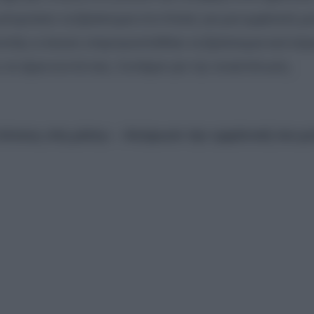
μπορούσα να βρίσκομαι στο Κιλκίς για μια εμφάνισή μο
επής κι έκανα υπερπροσπάθεια να βρίσκομαι εκεί αύρ
α είμαι κοντά σας. Λυπάμαι για την αναστάτωση.
όνους στη μέση» – Ακύρωσε την εμφάνισή του με