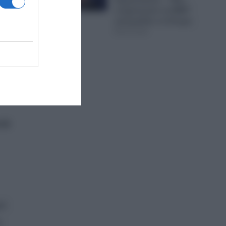
στοχοποιούν τα ΜΜΕ”
καταγγέλλει το Κίνημα
τά
06.08.2026
ν λόγο
τά
ρό
ς