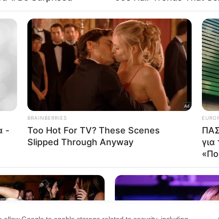
Out
consents
o allow Google to enable storage related to advertising like cookies on
evice identifiers in apps.
o allow my user data to be sent to Google for online advertising
s.
to allow Google to send me personalized advertising.
o allow Google to enable storage related to analytics like cookies on
evice identifiers in apps.
o allow Google to enable storage related to functionality of the website
o allow Google to enable storage related to personalization.
o allow Google to enable storage related to security, including