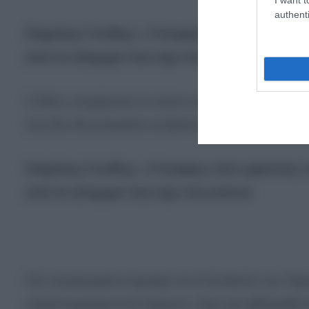
authenti
Σταμάτης Γονίδης: «Υποφέρω από φρικτούς π
από το ατύχημα που είχε στο μπάνιο
O ίδιος, ενημέρωσε το κοινό του με μία ανάρτησ
που δεν θα μπορέσει να βρίσκεται στο live που εί
Σταμάτης Γονίδης: «Υποφέρω από φρικτούς π
από το ατύχημα που είχε στο μπάνιο
Πιο συγκεκριμένα έγραψε στο Facebook την Παρα
ταλαιπωρούμαι από ιλίγγους. Πριν μια εβδομάδα