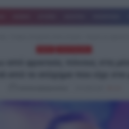
ΔΑ
ΚΟΣΜΟΣ
ΙΣΤΟΡΙΕΣ
ΑΘΛΗΤΙΚΑ
ΕΠΙΧΕΙΡΗΣΕΙΣ
ίδης: «Υποφέρω από φρικτούς πόνους στη μέση» – Ακύρωσε την εμφάνισή το
MEDIA
ΤΕΛΕΥΤΑΙΑ ΝΕΑ
ω από φρικτούς πόνους στη μέ
τά από το ατύχημα που είχε στο
Καλλιόπη Χαραλαμποπούλου
27.07.2024, 16:57
2,208