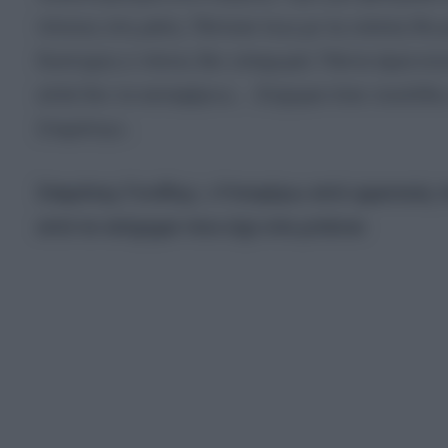
πόνους στη μέση. Πίστευα πως με τις ενέσεις θα 
δυστυχώς ο πόνος δεν υποχωρεί. Πάντα είμαι συν
αλλά δεν τα καταφέρνω… Εύχομαι όταν συνέλθω ν
Σταμάτης».
Σταμάτης Γονίδης: «Υποφέρω από φρικτούς π
από το ατύχημα που είχε στο μπάνιο