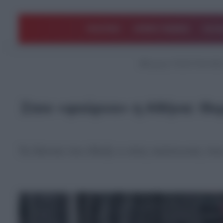
ΠΟΛΙΤΙΚΗ
ΑΡΘΡΑ ΓΝΩΜΗΣ
EΛΛΑ
Αρχική
/
ΤΕΛΕΥΤΑΙΑ ΝΕ
Στον «φούρνο» η Αθήνα: Θε
Τα δόντια του έδειξε ο νέος καύσωνας π