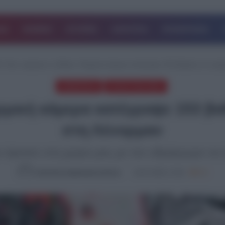
ΔΑ
ΚΟΣΜΟΣ
ΙΣΤΟΡΙΕΣ
ΑΘΛΗΤΙΚΑ
ΕΠΙΧΕΙΡΗΣΕΙΣ
Α
/
Στον «φούρνο» η Αθήνα: Θερμική κάμερα κατέγραψε 153 βαθμούς σε οροφ
ΔΗΜΟΦΙΛΗ
ΤΕΛΕΥΤΑΙΑ ΝΕΑ
ρμική κάμερα κατέγραψε 153 βα
στη Λένορμαν
ου έφτασε στη χώρα μας με τον υδράργυρο να 
Καλλιόπη Χαραλαμποπούλου
24.07.2025, 17:40
972