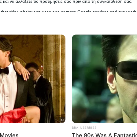
ένο επί της οδού Λένορμαν στο κέντρο της Αθήνας.
 και να αλλάξετε τις προτιμήσεις σας πριν από τη συγκατάθεσή σας.
 that this website/app uses one or more Google services and may gath
including but not limited to your visit or usage behaviour. You may click 
 to Google and its third-party tags to use your data for below specifi
ogle consent section.
l Data Processing Opt Outs
o opt-out of the Sharing of my personal data.
In
o opt-out of the Sale of my Personal Data.
In
to opt-out of processing my Personal Data for Targeted
ing.
In
o opt-out of Collection, Use, Retention, Sale, and/or Sharing
ersonal Data that Is Unrelated with the Purposes for which it
lected.