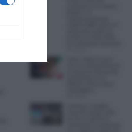
Αττική και Βοιωτία
ισοδυναμεί με 6 ατομικές
θάνατο
βόμβες!»- Η
πυρομετεωρολογική
ομάδα FLAME αναλύει τα
τρομακτικά μεγέθη της
πρέπει
φωτιάς που έκαψε δάση
και κατέστρεψε περιουσίες
 λίγα
07.08.2026
Ιταλία: «Πράσινο φως»
από την ιταλική Βουλή για
τη Συμφωνία Στρατηγικής
Συνεργασίας με την
Αλβανία- Ποιους τομείς
περιλαμβάνει
ρο
07.08.2026
Γαστούνη: «Ο φόβος
πάντα θα υπάρχει αλλά
δεν θα με κυριεύσει!»
ιας
-Άνοιξε ξανά το κατάστημα
του, ο Χρήστος Σαμψώνης