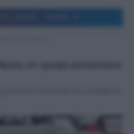
Αναζήτηση
ΥΓΕΙΑ – ΔΙΑΤΡΟΦΗ
ΔΗΜΟΦΙΛΗ
ή αυτοκινήτου στη Λένορμαν
θμούς σε οροφή αυτοκινήτου
έχει κολλήσει πάνω από τους 40 βαθμούς.