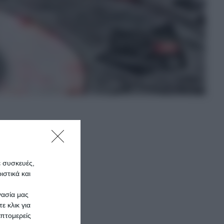
 της
ε συσκευές,
στικά και
γασία μας
ε κλικ για
ίχε
πτομερείς