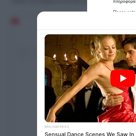
πιάσει 153 βαθμούς Κελσίου όσο ήταν παρκαρισμ
πληροφορίες
Please note
information 
deny consent
in below Go
Persona
I want t
Opted 
I want t
Opted 
I want 
Advertis
Opted 
I want t
of my P
was col