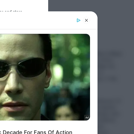
er and store
to grant or
ed purposes
Ροή Ειδήσεων
ΗΠΑ: Τζέι Ντι Βανς ή Μαρκ
Ρούμπιο;- Έχει όντως
επιλέξει το διάδοχο του
στο Λευκό Οίκο ο
Ντόναλντ Τραμπ;- Τι θα
γίνει το 2028
07.08.2026
Σκάνδαλο υποκλοπών: Ο
εισαγγελέας του Αρείου
Πάγου δεν ανασύρει από
το αρχείο την υπόθεση
των τηλεφωνικών
παρακολουθήσεων-