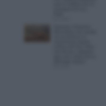
μετά τις επιθέσεις και τoν
εμπρησμό από τους
Ρομά!
07.08.2026
Πυρκαγιές: Ο Κυριάκος
Μητσοτάκης στην κορυφή
της της λίστας με τις
περισσότερες καμένες
εκτάσεις ανά έτος!- Πάνω
από 4,8 εκατ. στρέμματα
έχουν γίνει στάχτη από το
2019 μέχρι σήμερα!
07.08.2026