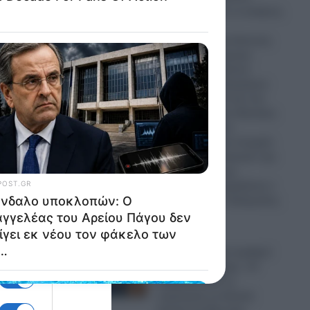
Απορρίφθηκαν οι αιτήσεις
του πρώην
Πρωθυπουργού Αντώνη
Σαμαρά, του πρώην
υπουργού Χρήστου
Σπίρτζη, του δικηγόρου
Ζαχαρία Κεσσέ και του
δημοσιογράφου Θανάση
Κουκάκη – «Δεν
προέκυψαν νέα στοιχεία
που να δικαιολογούν την
επανεξέταση της
υπόθεσης» ισχυρίζεται ο
εισαγγελέας κ. Ευάγγελος
Μπακέλας
07.08.2026
Οι σοκαριστικοί αριθμοί
της καταστροφής: «H
ενέργεια από τις
πυρκαγιές σε Δυτική
ρικό