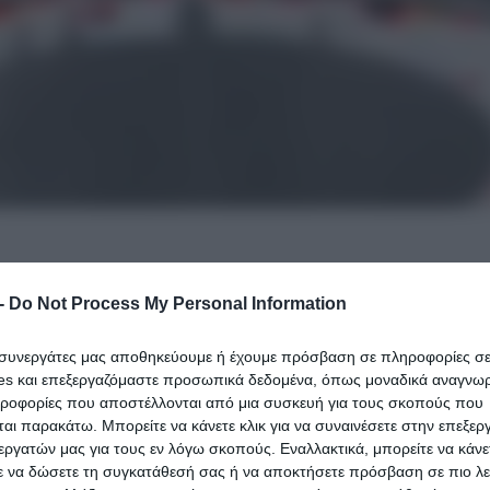
-
Do Not Process My Personal Information
σίες να χτυπούν «κόκκινο» σε διάφορες περιοχές
άσταση.
ι συνεργάτες μας αποθηκεύουμε ή έχουμε πρόσβαση σε πληροφορίες σ
es και επεξεργαζόμαστε προσωπικά δεδομένα, όπως μοναδικά αναγνωρι
ηροφορίες που αποστέλλονται από μια συσκευή για τους σκοπούς που
tories κατέγραψε το μεσημέρι της Πέμπτης 24/07
αι παρακάτω. Μπορείτε να κάνετε κλικ για να συναινέσετε στην επεξερ
εργατών μας για τους εν λόγω σκοπούς. Εναλλακτικά, μπορείτε να κάνετ
 η κάμερα εντόπισε αυτοκίνητο η οροφή του οποίου ε
ε να δώσετε τη συγκατάθεσή σας ή να αποκτήσετε πρόσβαση σε πιο λε