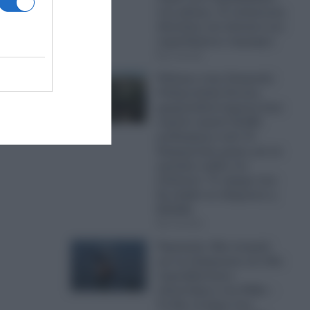
στις φλόγες- Σε απόγνωση
ιδιοκτήτες και κάτοικοι των
πυρόπληκτων περιοχών
07.08.2026
Πόλεμος στην Ουκρανία:
Η Ευρωπαϊκή Ένωση
χρηματοδοτεί έμμεσα έναν
στρατό στρατό 16.000
μισθοφόρων από 72
διαφορετικές χώρες για να
κρατήσει όρθιο τον
Ζελένσκι!- Το τίμημα που
θα κληθεί να πληρώσει η
Ελλάδα
07.08.2026
Πυρκαγιές: Νέα στοιχεία
για τη σύγκρουση των δύο
πυροσβεστικών
ελικοπτέρων στη Ψάθα –
Τα δύο σενάρια που