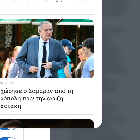
αδειούχων του Αυγούστου:
Το αδιαχώρητο σε λιμάνια,
τατικό
εθνικές οδούς και ΚΤΕΛ
07.08.2026
Σοκ στην Κρήτη: «Πόσα
θες για το κορίτσι;»-
Μεσήλικας Γάλλος
τουρίστας στην Κρήτη
ζητά… τιμή για ανήλικο
κοριτσάκι που κάθεται
αμέριμνο!- Τι καταγγέλλει
ο ιδιοκτήτης της
επιχείρησης- Δείτε το
αποκρουστικό βίντεο
07.08.2026
Πυρκαγιά στη Δυτική
Αττική: Αυτό είναι το
πραγματικό μέγεθος της
καταστροφής- Μη
κατοικήσιμα 7 στα 10
κτίρια που παραδόθηκαν