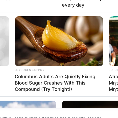
ρχές συνεχίζουν τη συλλογή στοιχείων και μαρτυριών,
Out
κες κάτω από τις οποίες σημειώθηκε το σοβαρό περισ
consents
o allow Google to enable storage related to advertising like cookies on
evice identifiers in apps.
o allow my user data to be sent to Google for online advertising
s.
to allow Google to send me personalized advertising.
o allow Google to enable storage related to analytics like cookies on
evice identifiers in apps.
o allow Google to enable storage related to functionality of the website
o allow Google to enable storage related to personalization.
o allow Google to enable storage related to security, including