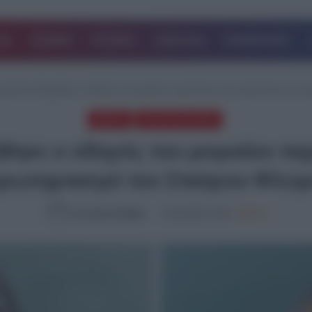
ΔΑ
ΚΟΣΜΟΣ
ΙΣΤΟΡΙΕΣ
ΑΘΛΗΤΙΚΑ
ΕΠΙΧΕΙΡΗΣΕΙΣ
η φυλακή οδηγήθηκε ο οδηγός του μοιραίου ταχύπλοου που προκάλεσε τον 
MEDIA
ΤΕΛΕΥΤΑΙΑ ΝΕΑ
ήθηκε ο οδηγός του μοιραίου τ
ρωτηριασμό του Σταύρου Φλώ
Συντακτική Ομάδα
15.05.2026, 19:45
780