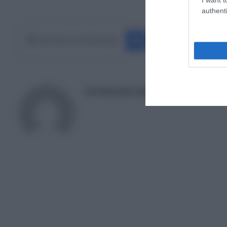
Ακολουθήστε το Europ
authenti
Facebook
X
LinkedIn
Pinterest
Κάνε Share στα Social Media
Συντακτική Ομάδα