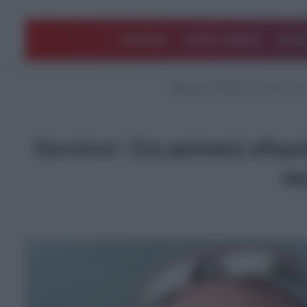
ΠΟΛΙΤΙΚΗ
ΑΡΘΡΑ ΓΝΩΜΗΣ
EΛΛΑ
Αρχική
/
MEDIA
/
Survivor: Στ
Survivor: Στη φυλακή οδηγ
ακ