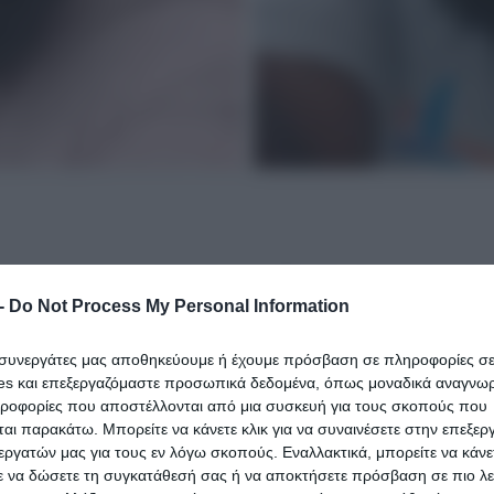
 στη φυλακή, με απόφαση των δικαστικών Αρχών στο
-
Do Not Process My Personal Information
ται να εμπλέκεται στο σοβαρό ναυτικό ατύχημα στο ο
vivor
,
Σταύρος Φλώρος
.
ι συνεργάτες μας αποθηκεύουμε ή έχουμε πρόσβαση σε πληροφορίες σ
es και επεξεργαζόμαστε προσωπικά δεδομένα, όπως μοναδικά αναγνωρι
μοιραίου ταχύπλοου που προκάλεσε τον ακρωτηριασμό
ηροφορίες που αποστέλλονται από μια συσκευή για τους σκοπούς που
αι παρακάτω. Μπορείτε να κάνετε κλικ για να συναινέσετε στην επεξερ
εργατών μας για τους εν λόγω σκοπούς. Εναλλακτικά, μπορείτε να κάνετ
ε να δώσετε τη συγκατάθεσή σας ή να αποκτήσετε πρόσβαση σε πιο λε