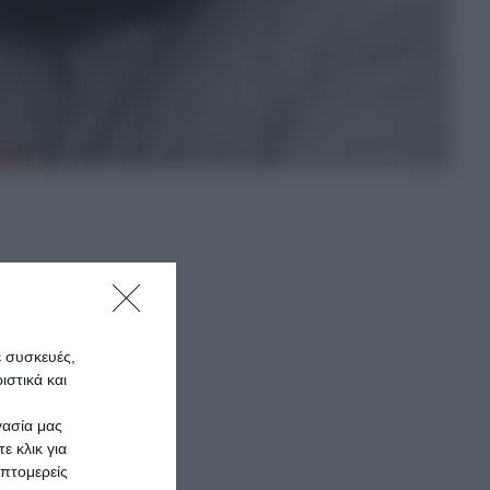
ν
Άγιο
ποίο
ε συσκευές,
στικά και
 του
γασία μας
ε κλικ για
πτομερείς