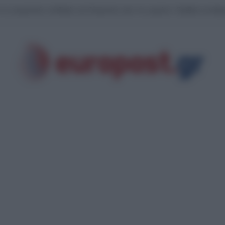
ι της Κύπρου: Μοναχός εκτός εαυτού επιτέθηκε με μαχαίρι και τραυμάτισε δ