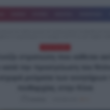
ΔΑ
ΚΟΣΜΟΣ
ΙΣΤΟΡΙΕΣ
ΑΘΛΗΤΙΚΑ
ΕΠΙΧΕΙΡΗΣΕΙΣ
ο στρατιώτη που κάθεται ακίνητος σαν άγαλμα μπροστά στο θηριώδες Air Fo
υβο και τα ισχυρά ρεύματα των κινητήρων του Β-747 και έγινε σύμβολο πειθ
ΤΕΛΕΥΤΑΙΑ ΝΕΑ
Κινέζο στρατιώτη που κάθεται 
e κατά την προσγείωση του Ντ
ισχυρά ρεύματα των κινητήρων 
πειθαρχίας στην Κίνα
NewsRoom
13.05.2026, 22:30
775