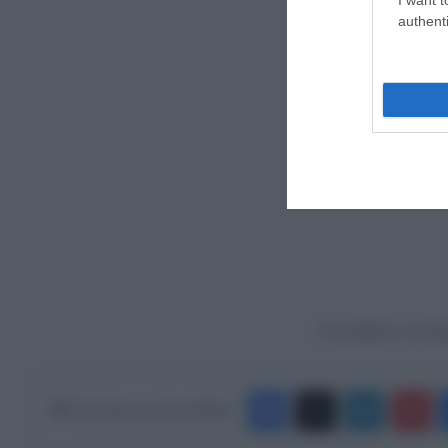
authenti
Ακολουθήστε το Europ
Facebook
X
LinkedIn
Pinterest
Κάνε Share στα Social Media