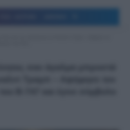
Αναζήτηση
ΥΓΕΙΑ – ΔΙΑΤΡΟΦΗ
ΔΗΜΟΦΙΛΗ
rce One κατά την προσγείωση του Ντόναλντ Τραμπ – Αψήφησε τον
αρχίας στην Κίνα
ακίνητος σαν άγαλμα μπροστά
όναλντ Τραμπ – Αψήφησε τον
του Β-747 και έγινε σύμβολο