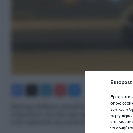
Europost 
Facebook
X
LinkedIn
Pinterest
Messenger
Εμείς και ο
όπως cooki
Ιδιαίτερη αίσθηση προκάλεσε κατά την επίση
τυπικές πλ
στιγμιότυπο που δεν είχε σχέση ούτε με διπλω
περιγράφοντ
έναν στρατιώτη της κινεζικής φρουράς.
και των συν
να αρνηθείτ