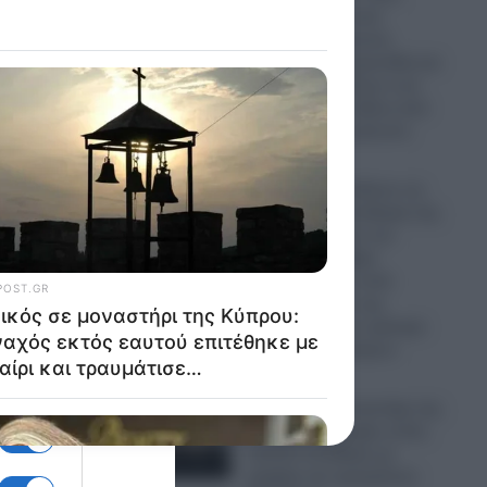
επέζησε μετά από
χτύπημα κεραυνού,
επίθεση από αρκούδα και
πτώση από άλογο ενώ
το
βρισκόταν σε άδεια από
το Ουκρανικό μέτωπο
07.08.2026
Η Ρωσία ισοπεδώνει τις
να από
ενεργειακές υποδομές της
Ουκρανίας πριν τον
υν τον
χειμώνα: Σφοδρά
χτυπήματα σε επτά
εγκαταστάσεις της
Naftogaz και σε κρίσιμα
πρατήρια καυσίμων
07.08.2026
Πανικός σε μοναστήρι της
Κύπρου: Μοναχός εκτός
εαυτού επιτέθηκε με
μαχαίρι και τραυμάτισε