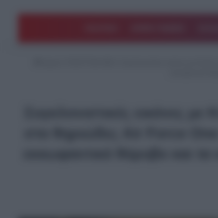
ΠΟΛΙΤΙΚΗ
ΑΡΘΡΑ ΓΝΩΜΗΣ
EΛΛΑ
Αρχική
/
ΤΕΛΕΥΤΑΙΑ ΝΕΑ
/
Συγκλονιστικές εικόνες με Κινέζ
εκκωφαντικό θόρ
Συγκλονιστικές εικόνες με 
στο θηριώδες Air Force On
εκκωφαντικό θόρυβο και τα 