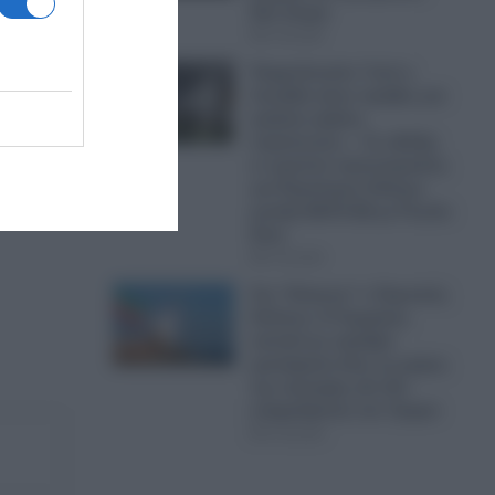
δύο άτομα
07.08.2026
Ψυχρολουσία: Γιατί η
Σουηδία κάνει πρόβες για
μαζικές κηδείες
στρατιωτών; – Σε εξέλιξη
εν κρυπτώ προετοιμασίες
για Παγκόσμιο Πόλεμο
μεταξύ ΝΑΤΟ-ΕΕ με Ρωσία-
Κίνα
07.08.2026
Στο “Κόκκινο” ο Περσικός
Κόλπος: Η Τεχεράνη
απειλεί με σφοδρά
χτυπήματα όλες τις χώρες
της περιοχής εάν δεν
σταματήσουν τον Τραμπ
07.08.2026