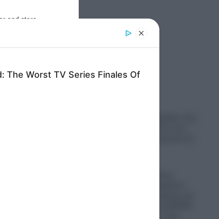
οχής,
er and store
to grant or
ed purposes
Ροή Ειδήσεων
Σοκ στη Νέα Αγχίαλο: Στη
φυλακή 66χρονος που
αυνανιζόταν μπροστά σε
ανήλικη
07.08.2026
Απίστευτο: Ρώσος
πεζοναύτης παρέλυσε,
σύρθηκε στον δρόμο και
έκανε ακόμα και ΚΑΡΠΑ
στον εαυτό του- Πως