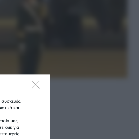
ε συσκευές,
στικά και
λλά με
γασία μας
ε κλικ για
πτομερείς