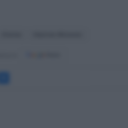
Σκόπια
Χρίστιαν Μίτσκοσκι
ost.gr στο
Messenger