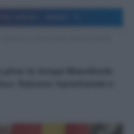
Αναζήτηση
ΥΓΕΙΑ – ΔΙΑΤΡΟΦΗ
ΔΗΜΟΦΙΛΗ
αι υποδείξεις για το τι θα λέω» δηλώνει προκλητικά ο Σκοπιανός
ια μένα το όνομα Μακεδονία
α λέω» δηλώνει προκλητικά ο