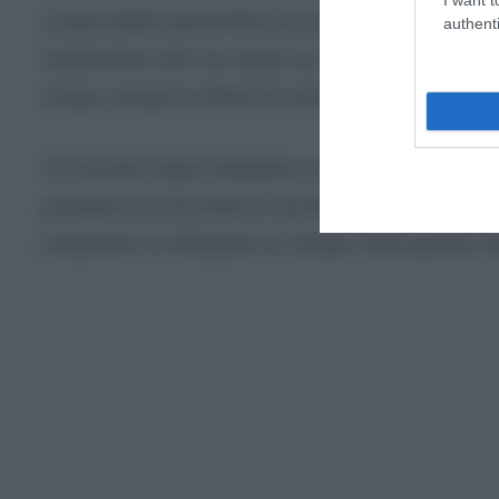
η ευρωπαϊκή προοπτική της χώρας, εξαρτώνται
authenti
παρέκκλιση από την αρχή της καλής γειτονίας, ό
όνομα, μπορεί να θέσει σε κίνδυνο την ενταξιακή
Το πολιτικό κλίμα παραμένει τεταμένο, καθώς η 
ρητορική του Σκοπιανού πρωθυπουργού θα μετατ
μπορούσε να οδηγήσει σε πλήρες διπλωματικό α