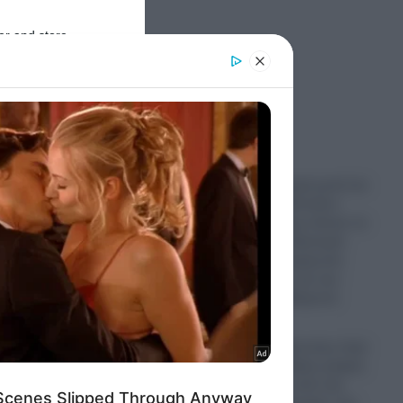
er and store
νας –
to grant or
ed purposes
ή
Ροή Ειδήσεων
αι να
“Χρυσή” εξαγορά μετά τον
χωρισμό: Ο Ντόναλντ
Τραμπ Τζούνιορ κλείνει το
κεφάλαιο της Κίμπερλι
Γκίλφοϊλ με συμφωνία
εκατομμυρίων για την
έπαυλη στη Φλόριντα
 το
06.08.2026
Αποστολή διάσωσης στην
Κολομβία: Σώθηκε μικρός
ιπποπόταμος από την