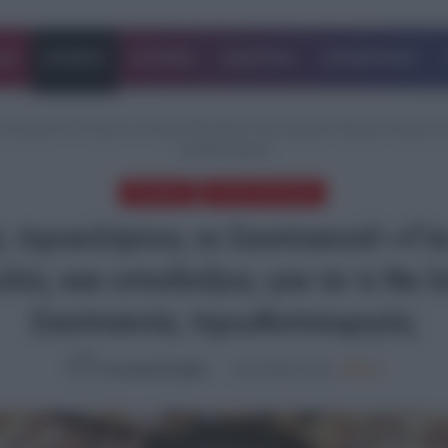
ΔΑ
ΚΟΣΜΟΣ
ΙΣΤΟΡΙΕΣ
ΑΘΛΗΤΙΚΑ
ΕΠΙΧΕΙΡΗΣΕΙΣ
ι Σκοπιανοί!-«Για μένα το όνομα Μακεδονία είναι ιερό-Δεν δέχομαι απειλές κ
πρωθυπουργός
ΚΟΣΜΟΣ
ΤΕΛΕΥΤΑΙΑ ΝΕΑ
ς προκλήσεις οι Σκοπιανοί!-«Γ
ιλές και υποδείξεις για το τι θ
Σκοπιανός πρωθυπουργός
Συντακτική Ομάδα
20.12.2025, 14:45
690