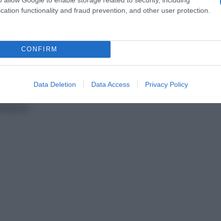
 από την πλήρη τήρηση των συμφωνηθέντων. Οποιαδ
cation functionality and fraud prevention, and other user protection.
πως η επιμονή του Μίτσκοσκι να χρησιμοποιεί το παλα
 πορεία της Βόρειας Μακεδονίας.
CONFIRM
διεθνής κοινότητα παρακολουθεί με ενδιαφέρον εάν η
Data Deletion
Data Access
Privacy Policy
ραπεί σε επίσημη κρατική γραμμή, γεγονός που θα
διέξοδο.