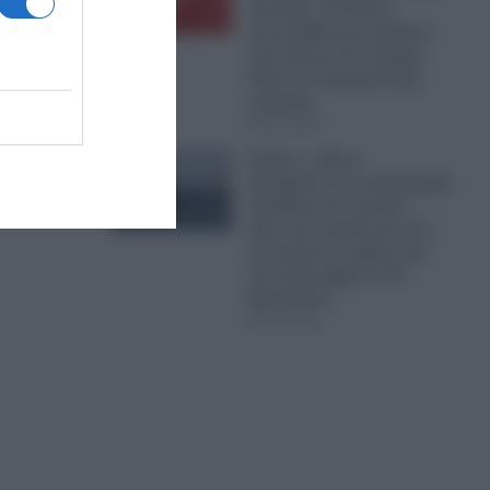
και Κϊνα: Το Πεκίνο
ήποτε
αντεπιτίθεται με μπλόκο
ιό
στα drones και «μαύρη
λίστα» με Αμερικανικές
εταιρείες
06.08.2026
Καιρός : Ζέστη,
ηλιοφάνεια και πρόσκαιρη
αστάθεια στα ορεινά –
Δείτε την πρόγνωση για
τις επόμενες ημέρες και
την τάση μέχρι τις 15
Αυγούστου
06.08.2026