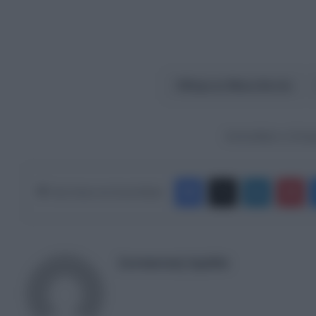
Βόρεια Μακεδονία
Ακολουθήστε το Europ
Facebook
X
LinkedIn
Pinterest
Κάνε Share στα Social Media
Συντακτική Ομάδα