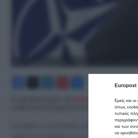
Ο πρωθυπουργός της Βόρειας Μακεδονίας επικαλείται την «ελευθερία τ
Facebook
X
LinkedIn
Pinterest
Messenger
Europost 
Ο πρωθυπουργός της
Βόρειας Μακεδονίας
επ
Εμείς και ο
επιδεικτικά τη Συμφωνία των Πρεσπών.
όπως cooki
τυπικές πλ
περιγράφοντ
Συνεχίζουν τις ανιστόρητες προκλήσεις οι Σκοπιαν
και των συν
να αρνηθείτ
απειλές και υποδείξεις για το τι θα λέω» δηλών