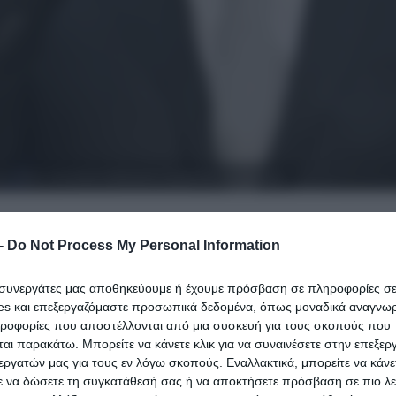
ου λόγου» και αγνοεί επιδεικτικά τη Συμφωνία των Πρεσπών
-
Do Not Process My Personal Information
ικαλείται την «ελευθερία του λόγου» και αγνοεί
ι συνεργάτες μας αποθηκεύουμε ή έχουμε πρόσβαση σε πληροφορίες σ
es και επεξεργαζόμαστε προσωπικά δεδομένα, όπως μοναδικά αναγνωρι
ηροφορίες που αποστέλλονται από μια συσκευή για τους σκοπούς που
αι παρακάτω. Μπορείτε να κάνετε κλικ για να συναινέσετε στην επεξερ
οί!-«Για μένα το όνομα Μακεδονία είναι ιερό-Δεν δέχο
εργατών μας για τους εν λόγω σκοπούς. Εναλλακτικά, μπορείτε να κάνετ
ε να δώσετε τη συγκατάθεσή σας ή να αποκτήσετε πρόσβαση σε πιο λε
ει προκλητικά ο Σκοπιανός πρωθυπουργός