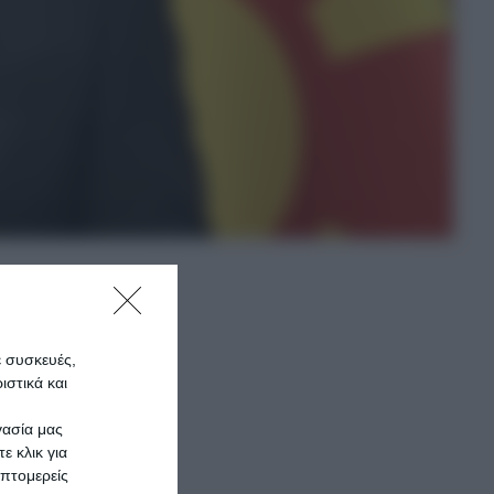
ε συσκευές,
στικά και
γασία μας
μαι
ε κλικ για
πτομερείς