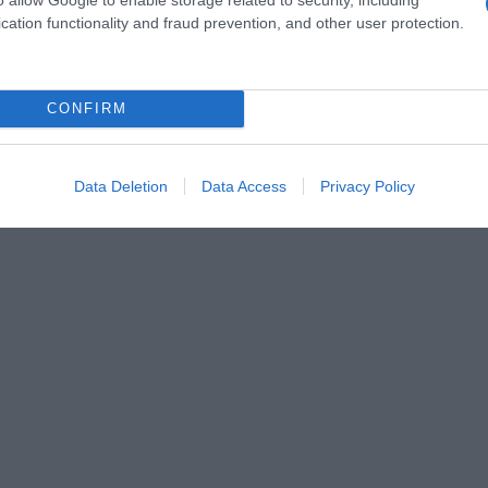
cation functionality and fraud prevention, and other user protection.
 στα ίδια επίπεδα και το 2027, στέλνοντας μήνυμα συ
τας ότι η ενίσχυση της ουκρανικής άμυνας παραμένει 
CONFIRM
Data Deletion
Data Access
Privacy Policy