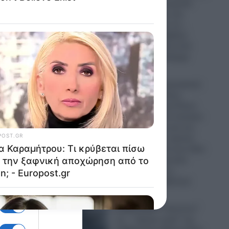
την Παναγία Σουμελά:
Επιχειρηματίας την
παρομοίασε με τη…
“Μέκκα” και δέχθηκε
σφοδρή επίθεση από
απόστρατο Ναύαρχο
06.08.2026
Εικόνες που προκαλούν
κιση
σάλο: Ο απόλυτος
εξευτελισμός για Ρώσo
λιποτάκτη – Τον έντυσαν
με ροζ φόρεμα και τον
στέλνουν στην πρώτη
ξίας
γραμμή και αντί για όπλο
του έδωσαν ερωτικό
βοήθημα για να…
“πολεμήσει” (βίντεο)
06.08.2026
Ο Ερντογάν “τελειώνει”
α προς
τα… “ήρεμα νερά” της
ής και