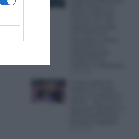
Κυβέρνησης Μητσοτάκη:
Πρόβα πολέμου στο
νέχειας
Αιγαίο με οπλισμένα
βασική
Τουρκικά F-16 – Δύο
μαχητικά αεροσκάφη,
πέντε UAV και ένα
αεροσκάφος ναυτικής
συνεργασίας και
ανθυποβρυχιακού
πολέμου έκαναν
“κόσκινο” το FIR Αθηνών
06.08.2026
Ο Τραμπ έχρισε τον
διάδοχό του: «Τελικά,
πρέπει να εκλέξουμε τον
Τζέι Ντι» – Δείτε τι είπε ο
Αμερικανός Πρόεδρος σε
ιδιωτική συνάντηση με
δωρητές και χορηγούς
06.08.2026