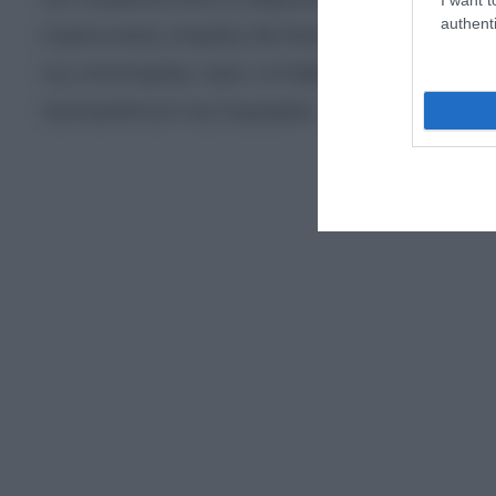
authenti
στρατιωτικής στήριξης θα διατηρηθεί τουλάχιστον
της υποστήριξης προς το Κίεβο και επιβεβαιώνον
προτεραιότητα της Συμμαχίας