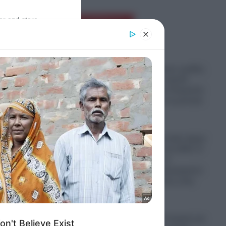
ο
er and store
Ροή Ειδήσεων
.
to grant or
ed purposes
αχίας,
Παραστρατιωτικες ομάδες
Κολομβιανων καρτέλ
πολεμούν στην Ουκρανία
για να μάθουν τα μυστικά
των drones
γγύηση
06.08.2026
Ο πόλεμος στο Ιράν έφερε
“φαγωμάρα” στις ΗΠΑ: Η
α
οργή Τραμπ, τα
αποθέματα πυρομαχικών
ον
και οι επιπτώσεις στην
Ουκρανία
06.08.2026
“Σφαγή” στην Τουρκία για
ξη 80