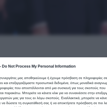
υμμετοχή και τη στήριξη του Αμερικανού προέδρου
Ντ
υς στις βασικές αρχές της Συμμαχίας, επαναλαμβάνο
-
Do Not Process My Personal Information
ι συνεργάτες μας αποθηκεύουμε ή έχουμε πρόσβαση σε πληροφορίες σ
es και επεξεργαζόμαστε προσωπικά δεδομένα, όπως μοναδικά αναγνωρι
η για τη συλλογική άμυνα – Νέα στρατιωτική στήρι
ηροφορίες που αποστέλλονται από μια συσκευή για τους σκοπούς που
αι παρακάτω. Μπορείτε να κάνετε κλικ για να συναινέσετε στην επεξερ
εργατών μας για τους εν λόγω σκοπούς. Εναλλακτικά, μπορείτε να κάνετ
ε να δώσετε τη συγκατάθεσή σας ή να αποκτήσετε πρόσβαση σε πιο λε