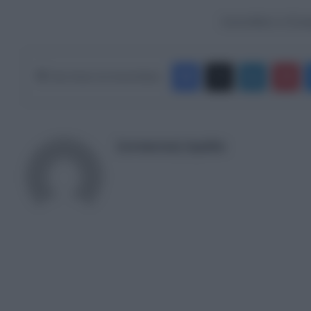
Ακολουθήστε το Europ
Facebook
X
LinkedIn
Pinterest
Κάνε Share στα Social Media
Συντακτική Ομάδα