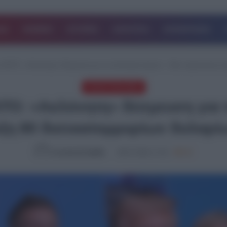
ΔΑ
ΚΟΣΜΟΣ
ΙΣΤΟΡΙΕΣ
ΑΘΛΗΤΙΚΑ
ΕΠΙΧΕΙΡΗΣΕΙΣ
 ΝΑΤΟ: «Ακλόνητη» δέσμευση για τη συλλογική άμυνα – Νέα στρατιωτική στ
ΤΕΛΕΥΤΑΙΑ ΝΕΑ
ΤΟ: «Ακλόνητη» δέσμευση για τ
ιξη 80 δισεκατομμυρίων δολαρί
Συντακτική Ομάδα
08.07.2026, 17:15
640