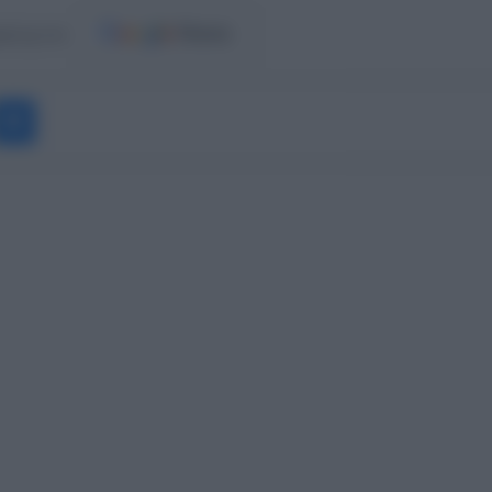
ost.gr στο
Messenger