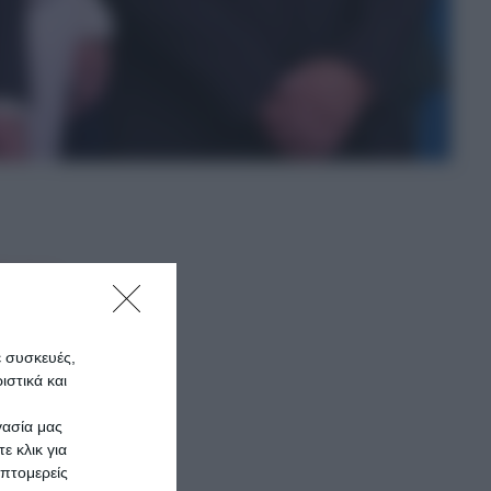
όναλντ
ντας
ε συσκευές,
στικά και
ξη 80
γασία μας
ε κλικ για
πτομερείς