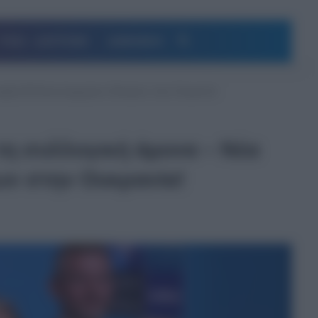
Αναζήτηση
ΥΓΕΙΑ – ΔΙΑΤΡΟΦΗ
ΔΗΜΟΦΙΛΗ
ήριξη 80 δισεκατομμυρίων δολαρίων στην Ουκρανία!
η συλλογική άμυνα – Νέα
ων στην Ουκρανία!