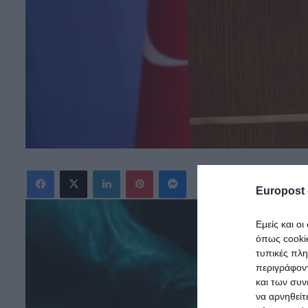
Facebook
X
LinkedIn
Pinterest
Messenger
Europost 
Εμείς και ο
όπως cooki
τυπικές πλ
περιγράφοντ
και των συν
να αρνηθείτ