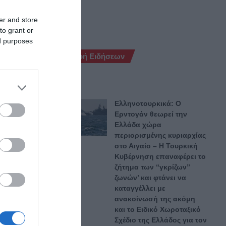
er and store
to grant or
ed purposes
Ροή Ειδήσεων
Ελληνοτουρκικά: Ο
Ερντογάν θεωρεί την
Ελλάδα χώρα
περιορισμένης κυριαρχίας
στο Αιγαίο – Η Τουρκική
Κυβέρνηση επαναφέρει το
ζήτημα των “γκρίζων”
ζωνών’ και φτάνει να
καταγγέλλει με
θήνα,
ανακοίνωσή της ακόμη
 έκανε
και το Ειδικό Χωροταξικό
Σχέδιο της Ελλάδος για τον
 ίδιο