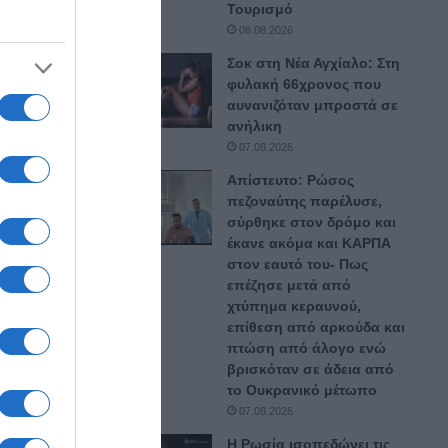
Τουρισμό
08.08.2026
Σοκ στη Νέα Αγχίαλο: Στη
φυλακή 66χρονος που
αυνανιζόταν μπροστά σε
θετική
ανήλικη
07.08.2026
Απίστευτο: Ρώσος
πεζοναύτης παρέλυσε,
 την
σύρθηκε στον δρόμο και
έκανε ακόμα και ΚΑΡΠΑ
στον εαυτό του- Πως
επέζησε μετά από
ς
χτύπημα κεραυνού,
επίθεση από αρκούδα και
άρουν
πτώση από άλογο ενώ
βρισκόταν σε άδεια από
το
το Ουκρανικό μέτωπο
 F-35.
07.08.2026
Η Ρωσία ισοπεδώνει τις