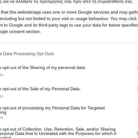
 και να αλλάξετε τις προτιμήσεις σας πριν από τη συγκατάθεσή σας.
 that this website/app uses one or more Google services and may gath
including but not limited to your visit or usage behaviour. You may click 
 to Google and its third-party tags to use your data for below specifi
ogle consent section.
l Data Processing Opt Outs
o opt-out of the Sharing of my personal data.
In
o opt-out of the Sale of my Personal Data.
In
to opt-out of processing my Personal Data for Targeted
ing.
In
νόδου κορυφής του ΝΑΤΟ, έστειλε ένα μήνυμα στην Α
Τουρκία F-35. Μάλιστα, μετά και την επίθεση που του
o opt-out of Collection, Use, Retention, Sale, and/or Sharing
ersonal Data that Is Unrelated with the Purposes for which it
ου, κάλεσε τον Κυριάκο Μητσοτάκη, «να μην κάνει το
lected.