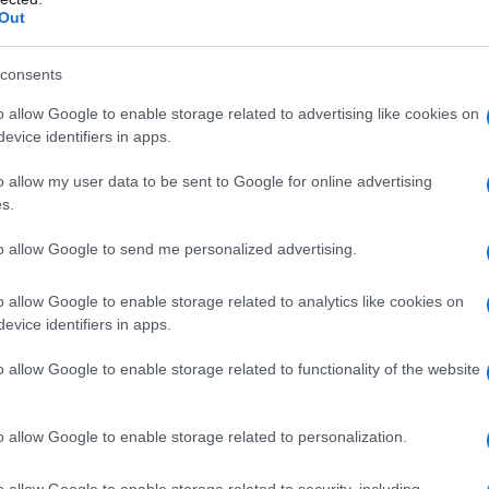
Out
consents
o allow Google to enable storage related to advertising like cookies on
ετά τη σύνοδο επέμεινε ότι ο Ντόναλντ Τραμπ έχει «
evice identifiers in apps.
ών F-35 στην Τουρκία.
o allow my user data to be sent to Google for online advertising
s.
ν Τουρκία, όλος ο κόσμος θα πει ότι η Αμερική τήρησε
to allow Google to send me personalized advertising.
o allow Google to enable storage related to analytics like cookies on
evice identifiers in apps.
με τον Τούρκο ομόλογό του, όχι μόνο τον επαίνεσε ω
o allow Google to enable storage related to functionality of the website
άρση κυρώσεων για την Τουρκία. Είπε ότι οι ΗΠΑ θα 
ου ρωσικού συστήματος αντιπυραυλικής άμυνας S400 
o allow Google to enable storage related to personalization.
ς Τουρκίας από το πρόγραμμα μαχητικών αεροσκαφών
o allow Google to enable storage related to security, including