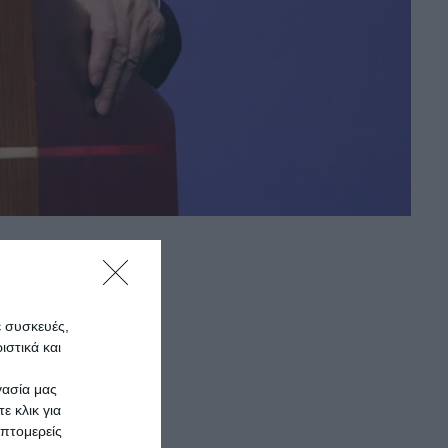
ε συσκευές,
στικά και
γασία μας
ε κλικ για
πτομερείς