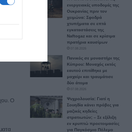
ενεργειακές υποδομές της
ευτεί
Ουκρανίας πριν τον
χειμώνα: Σφοδρά
χτυπήματα σε επτά
εγκαταστάσεις της
Naftogaz και σε κρίσιμα
πρατήρια καυσίμων
07.08.2026
Πανικός σε μοναστήρι της
Κύπρου: Μοναχός εκτός
εαυτού επιτέθηκε με
μαχαίρι και τραυμάτισε
δύο άτομα
07.08.2026
Ψυχρολουσία: Γιατί η
χου. Ο
Σουηδία κάνει πρόβες για
μαζικές κηδείες
στρατιωτών; – Σε εξέλιξη
εν κρυπτώ προετοιμασίες
ήματα
για Παγκόσμιο Πόλεμο