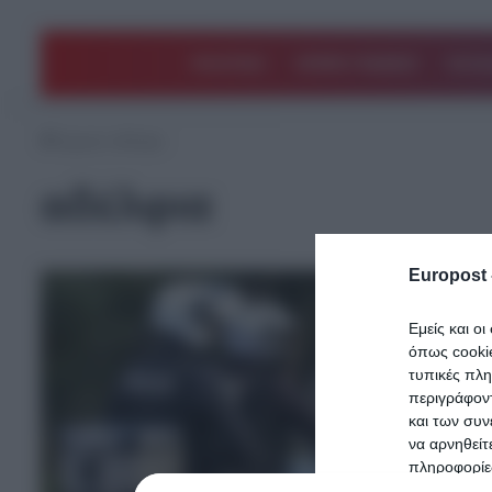
ΠΟΛΙΤΙΚΗ
ΑΡΘΡΑ ΓΝΩΜΗΣ
EΛΛΑ
Αρχική
/
αδέλφια
αδέλφια
Europost 
Εμείς και ο
όπως cooki
τυπικές πλ
περιγράφοντ
και των συν
να αρνηθείτ
πληροφορίες