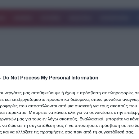
ΔΑ
ΚΟΣΜΟΣ
ΙΣΤΟΡΙΕΣ
ΑΘΛΗΤΙΚΑ
ΕΠΙΧΕΙΡΗΣΕΙΣ
-
Do Not Process My Personal Information
07.06.2025
Ασύλληπτη τραγωδία στα Τρίκαλα: Πρ
ι συνεργάτες μας αποθηκεύουμε ή έχουμε πρόσβαση σε πληροφορίες σ
ξεψύχησε ο γιος, μετά η μητέρα – Ακόμ
es και επεξεργαζόμαστε προσωπικά δεδομένα, όπως μοναδικά αναγνωρι
αδέλφια ζούσαν δίπλα στους νεκρούς 
ηροφορίες που αποστέλλονται από μια συσκευή για τους σκοπούς που
αι παρακάτω. Μπορείτε να κάνετε κλικ για να συναινέσετε στην επεξερ
να ειδοποιήσουν κανέναν
εργατών μας για τους εν λόγω σκοπούς. Εναλλακτικά, μπορείτε να κάνετ
ε να δώσετε τη συγκατάθεσή σας ή να αποκτήσετε πρόσβαση σε πιο λε
Μια συγκλονιστική οικογενειακή τραγωδία αποκαλύφθηκε στο χωρ
 και να αλλάξετε τις προτιμήσεις σας πριν από τη συγκατάθεσή σας.
Γεωργανάδες του Δήμου Φαρκαδόνας στα Τρίκαλα, βυθίζοντας στ