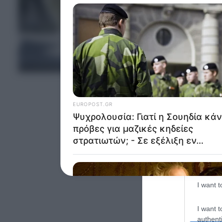
Google 
I want t
web or d
ΤΕΛΕΥΤΑΙΑ ΝΕΑ
I want t
purpose
I want 
I want t
web or d
I want t
or app.
I want t
I want t
authenti