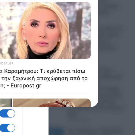
Naftogaz και σε κρίσιμα
ης…
πρατήρια καυσίμων
07.08.2026
Πανικός σε μοναστήρι της
Κύπρου: Μοναχός εκτός
εαυτού επιτέθηκε με
μαχαίρι και τραυμάτισε
δύο άτομα
07.08.2026
Ψυχρολουσία: Γιατί η
Σουηδία κάνει πρόβες για
μαζικές κηδείες
στρατιωτών; – Σε εξέλιξη
εν κρυπτώ προετοιμασίες
για Παγκόσμιο Πόλεμο
μεταξύ ΝΑΤΟ-ΕΕ με Ρωσία-
Κίνα
07.08.2026
Στο “Κόκκινο” ο Περσικός