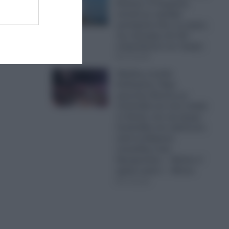
Κόλπος: Η Τεχεράνη
απειλεί με σφοδρά
χτυπήματα όλες τις χώρες
της περιοχής εάν δεν
σταματήσουν τον Τραμπ
07.08.2026
Έξαλλη η Ιουλία
Καλλιμάνη: Πήρε
αρκετούς δίσκους με
λουλούδια και τους πέταξε
σε θεατή, που της έριχνε
λουλούδια στο πρόσωπο
κατά τη διάρκεια
συναυλίας στην
Ηγουμενίτσα – «Εσένα σ’
αρέσει αυτό;» – Βίντεο
07.08.2026