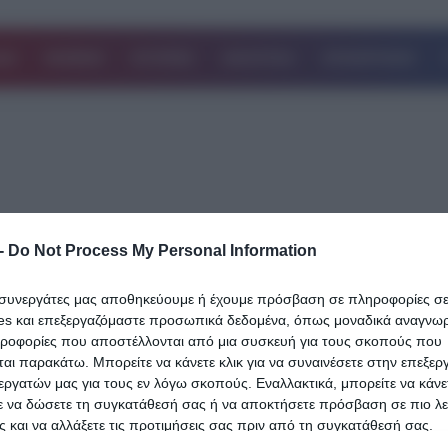
ΔΑ
ΚΟΣΜΟΣ
ΙΣΤΟΡΙΕΣ
ΑΘΛΗΤΙΚΑ
ΕΠΙΧΕΙΡΗΣΕΙΣ
-
Do Not Process My Personal Information
01.08.2024
Δώρα Γκουντούρα: Δεν φαντάζεστε ποι
ι συνεργάτες μας αποθηκεύουμε ή έχουμε πρόσβαση σε πληροφορίες σ
είναι ο σύντροφός της-Πρώην παίκτης 
es και επεξεργαζόμαστε προσωπικά δεδομένα, όπως μοναδικά αναγνωρι
Survivor, επιχειρηματίας και αθλητής
ηροφορίες που αποστέλλονται από μια συσκευή για τους σκοπούς που
αι παρακάτω. Μπορείτε να κάνετε κλικ για να συναινέσετε στην επεξερ
Οι Έλληνες παραμένουν εξοργισμένοι μετά τον πρόωρο αποκλεισ
εργατών μας για τους εν λόγω σκοπούς. Εναλλακτικά, μπορείτε να κάνετ
ε να δώσετε τη συγκατάθεσή σας ή να αποκτήσετε πρόσβαση σε πιο λε
πρωταθλήτριας ξιφασκίας, Δώρας Γκουντούρα, στους Ολυμπιακο
 και να αλλάξετε τις προτιμήσεις σας πριν από τη συγκατάθεσή σας.
Αγώνες του 2024. Παρά την…