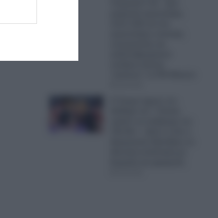
Τουρκικά F-16 – Δύο
μαχητικά αεροσκάφη,
πέντε UAV και ένα
αεροσκάφος ναυτικής
συνεργασίας και
ανθυποβρυχιακού
πολέμου έκαναν
“κόσκινο” το FIR Αθηνών
06.08.2026
Ο Τραμπ έχρισε τον
διάδοχό του: «Τελικά,
πρέπει να εκλέξουμε τον
Τζέι Ντι» – Δείτε τι είπε ο
Αμερικανός Πρόεδρος σε
ιδιωτική συνάντηση με
δωρητές και χορηγούς
06.08.2026