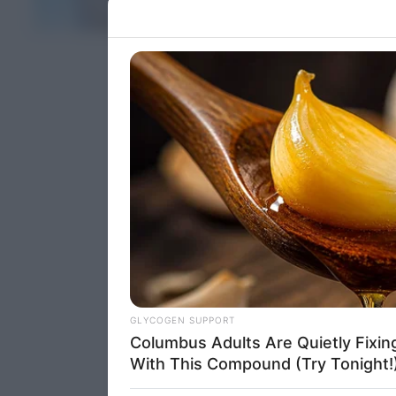
Please note
ΤΕΛΕΥΤΑΙΑ ΝΕΑ
information 
deny consent
in below Go
Persona
I want t
Opted 
I want t
Opted 
I want 
Advertis
Opted 
I want t
of my P
was col
Opted 