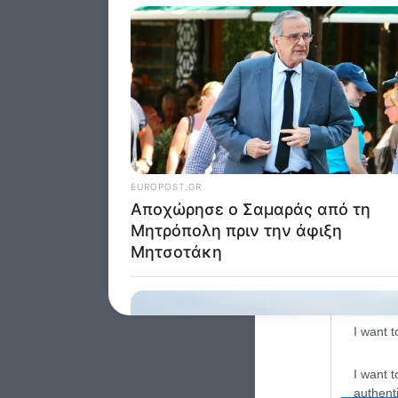
Google 
I want t
web or d
I want t
purpose
I want 
I want t
web or d
I want t
or app.
I want t
I want t
authenti