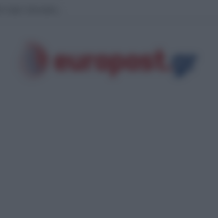
άν έφερε “φαγωμάρα” στις ΗΠΑ: Η οργή Τραμπ, τα αποθέματα πυρομαχικών 