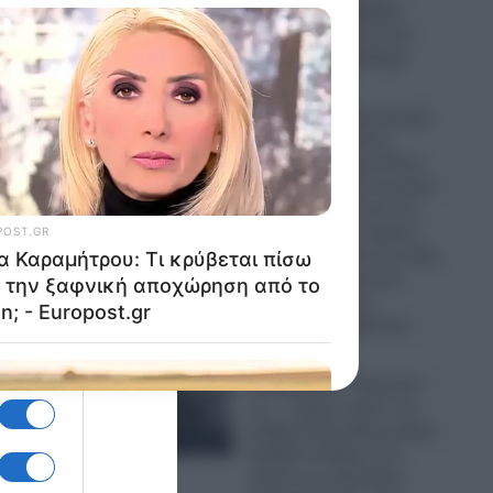
“Μέκκα” και δέχθηκε
σφοδρή επίθεση από
απόστρατο Ναύαρχο
06.08.2026
Εικόνες που προκαλούν
σάλο: Ο απόλυτος
εξευτελισμός για Ρώσo
λιποτάκτη – Τον έντυσαν
με ροζ φόρεμα και τον
στέλνουν στην πρώτη
γραμμή και αντί για όπλο
του έδωσαν ερωτικό
βοήθημα για να…
“πολεμήσει” (βίντεο)
06.08.2026
Ο Ερντογάν “τελειώνει”
τα… “ήρεμα νερά” της
Κυβέρνησης Μητσοτάκη:
Πρόβα πολέμου στο
Αιγαίο με οπλισμένα