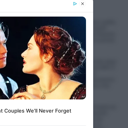
er and store
to grant or
ed purposes
Παραστρατιωτικες ομάδες
Κολομβιανων καρτέλ
πολεμούν στην Ουκρανία
για να μάθουν τα μυστικά
των drones
06.08.2026
Ο πόλεμος στο Ιράν έφερε
“φαγωμάρα” στις ΗΠΑ: Η
οργή Τραμπ, τα
αποθέματα πυρομαχικών
και οι επιπτώσεις στην
Ουκρανία
06.08.2026
“Σφαγή” στην Τουρκία για
την Παναγία Σουμελά:
Επιχειρηματίας την
παρομοίασε με τη…