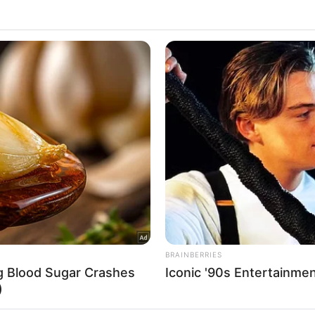
 that this website/app uses one or more Google services and may gath
Δείτε Περισσότερα
including but not limited to your visit or usage behaviour. You may click 
 to Google and its third-party tags to use your data for below specifi
ogle consent section.
l Data Processing Opt Outs
o opt-out of the Sharing of my personal data.
In
o opt-out of the Sale of my Personal Data.
In
to opt-out of processing my Personal Data for Targeted
ing.
In
o opt-out of Collection, Use, Retention, Sale, and/or Sharing
ersonal Data that Is Unrelated with the Purposes for which it
lected.
Out