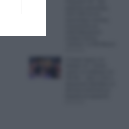
Τουρκικά F-16 – Δύο
μαχητικά αεροσκάφη,
πέντε UAV και ένα
αεροσκάφος ναυτικής
συνεργασίας και
ανθυποβρυχιακού
πολέμου έκαναν
“κόσκινο” το FIR Αθηνών
06.08.2026
Ο Τραμπ έχρισε τον
διάδοχό του: «Τελικά,
πρέπει να εκλέξουμε τον
Τζέι Ντι» – Δείτε τι είπε ο
Αμερικανός Πρόεδρος σε
ιδιωτική συνάντηση με
δωρητές και χορηγούς
06.08.2026