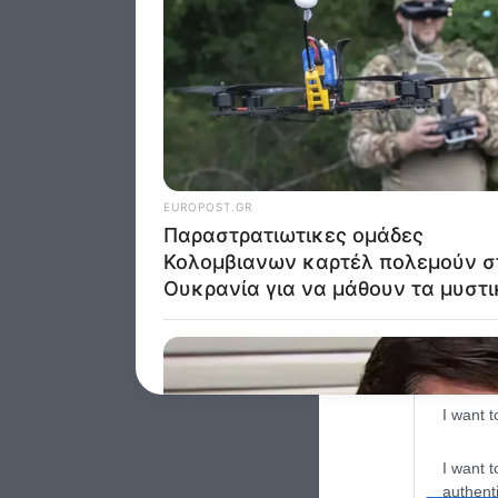
Google 
I want t
web or d
I want t
purpose
I want 
I want t
web or d
I want t
or app.
I want t
I want t
authenti