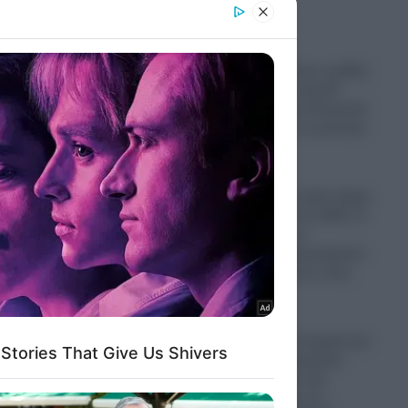
er and store
to grant or
ed purposes
Παραστρατιωτικες ομάδες
Κολομβιανων καρτέλ
πολεμούν στην Ουκρανία
για να μάθουν τα μυστικά
των drones
06.08.2026
Ο πόλεμος στο Ιράν έφερε
“φαγωμάρα” στις ΗΠΑ: Η
οργή Τραμπ, τα
αποθέματα πυρομαχικών
και οι επιπτώσεις στην
Ουκρανία
06.08.2026
“Σφαγή” στην Τουρκία για
την Παναγία Σουμελά:
Επιχειρηματίας την
παρομοίασε με τη…