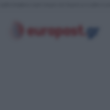
άν έφερε “φαγωμάρα” στις ΗΠΑ: Η οργή Τραμπ, τα αποθέματα πυρομαχικών 