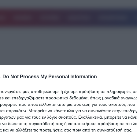
ΔΑ
ΚΟΣΜΟΣ
ΙΣΤΟΡΙΕΣ
ΑΘΛΗΤΙΚΑ
ΕΠΙΧΕΙΡΗΣΕΙΣ
-
Do Not Process My Personal Information
25.02.2019
Από 6.000 ευρώ και πάνω, χρέη σε
ι συνεργάτες μας αποθηκεύουμε ή έχουμε πρόσβαση σε πληροφορίες σ
ασφαλιστικά ταμεία, θα ρυθμιστούν σε 
es και επεξεργαζόμαστε προσωπικά δεδομένα, όπως μοναδικά αναγνωρι
δόσεις
ηροφορίες που αποστέλλονται από μια συσκευή για τους σκοπούς που
αι παρακάτω. Μπορείτε να κάνετε κλικ για να συναινέσετε στην επεξερ
Εξηγήσεις για τις 120 δόσεις για τη ρύθμιση των ασφαλιστικών οφ
εργατών μας για τους εν λόγω σκοπούς. Εναλλακτικά, μπορείτε να κάνετ
ε να δώσετε τη συγκατάθεσή σας ή να αποκτήσετε πρόσβαση σε πιο λε
και ποιους αφορούν έδωσε ο υφυπουργός Εργασίας Αναστάσιος
 και να αλλάξετε τις προτιμήσεις σας πριν από τη συγκατάθεσή σας.
Πετρόπουλος,…