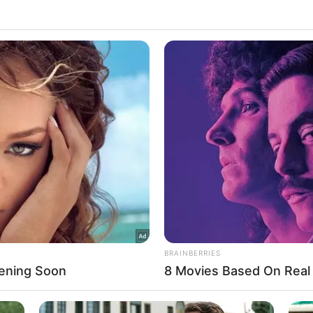
 that this website/app uses one or more Google services and may gath
Δείτε Περισσότερα
including but not limited to your visit or usage behaviour. You may click 
 to Google and its third-party tags to use your data for below specifi
ogle consent section.
l Data Processing Opt Outs
o opt-out of the Sharing of my personal data.
In
o opt-out of the Sale of my Personal Data.
In
to opt-out of processing my Personal Data for Targeted
ing.
In
o opt-out of Collection, Use, Retention, Sale, and/or Sharing
ersonal Data that Is Unrelated with the Purposes for which it
lected.
Out