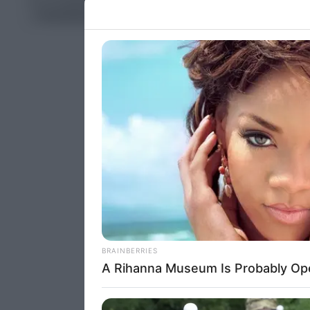
Please note
ΑΜΥΝΑ
information 
deny consent
in below Go
Persona
I want t
Opted 
I want t
Opted 
I want 
Advertis
Opted 
I want t
of my P
was col
Opted 