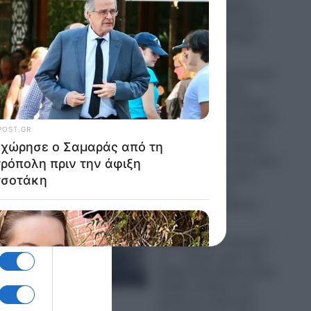
“Μέκκα” και δέχθηκε
σφοδρή επίθεση από
απόστρατο Ναύαρχο
06.08.2026
Εικόνες που προκαλούν
σάλο: Ο απόλυτος
εξευτελισμός για Ρώσo
λιποτάκτη – Τον έντυσαν
με ροζ φόρεμα και τον
στέλνουν στην πρώτη
γραμμή και αντί για όπλο
του έδωσαν ερωτικό
βοήθημα για να…
“πολεμήσει” (βίντεο)
06.08.2026
Ο Ερντογάν “τελειώνει”
τα… “ήρεμα νερά” της
Κυβέρνησης Μητσοτάκη:
Πρόβα πολέμου στο
Αιγαίο με οπλισμένα