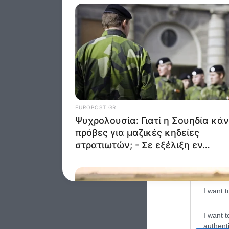
Google 
I want t
web or d
I want t
purpose
I want 
I want t
web or d
I want t
or app.
I want t
I want t
authenti