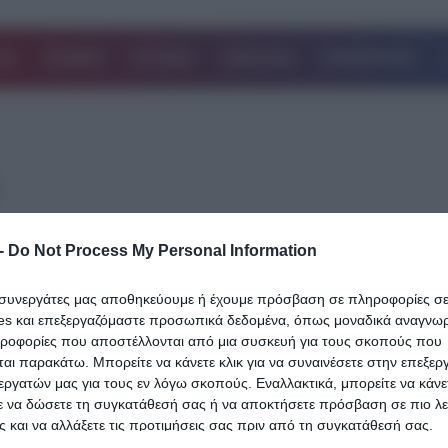
ΔΑ
ΚΟΣΜΟΣ
ΙΣΤΟΡΙΕΣ
ΑΘΛΗΤΙΚΑ
ΕΠΙΧΕΙΡΗΣΕΙΣ
-
Do Not Process My Personal Information
14.10.2024
Στα κάγκελα οι οδηγοί ταξί: Προσφεύγο
ι συνεργάτες μας αποθηκεύουμε ή έχουμε πρόσβαση σε πληροφορίες σ
στο ΣτΕ για το αυτοκόλλητο σήμα του P
es και επεξεργαζόμαστε προσωπικά δεδομένα, όπως μοναδικά αναγνωρι
Πρόστιμα 1000 ευρώ σε όσους δεν το έ
ηροφορίες που αποστέλλονται από μια συσκευή για τους σκοπούς που
αι παρακάτω. Μπορείτε να κάνετε κλικ για να συναινέσετε στην επεξερ
από το Υπουργείο Οικονομικών
εργατών μας για τους εν λόγω σκοπούς. Εναλλακτικά, μπορείτε να κάνετ
ε να δώσετε τη συγκατάθεσή σας ή να αποκτήσετε πρόσβαση σε πιο λε
Στο Συμβούλιο της Επικρατείας προσφέγουν οι οδηγοί ταξί καθώς
 και να αλλάξετε τις προτιμήσεις σας πριν από τη συγκατάθεσή σας.
κυβέρνηση υποχρεώνει για την τοποθέτηση ειδικού αυτοκόλλητο