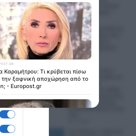
Naftogaz και σε κρίσιμα
πρατήρια καυσίμων
07.08.2026
Πανικός σε μοναστήρι της
Κύπρου: Μοναχός εκτός
εαυτού επιτέθηκε με
μαχαίρι και τραυμάτισε
δύο άτομα
07.08.2026
Ψυχρολουσία: Γιατί η
Σουηδία κάνει πρόβες για
μαζικές κηδείες
στρατιωτών; – Σε εξέλιξη
εν κρυπτώ προετοιμασίες
για Παγκόσμιο Πόλεμο
μεταξύ ΝΑΤΟ-ΕΕ με Ρωσία-
Κίνα
07.08.2026
Στο “Κόκκινο” ο Περσικός