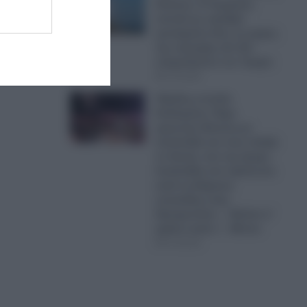
Κόλπος: Η Τεχεράνη
απειλεί με σφοδρά
χτυπήματα όλες τις χώρες
της περιοχής εάν δεν
σταματήσουν τον Τραμπ
07.08.2026
Έξαλλη η Ιουλία
Καλλιμάνη: Πήρε
αρκετούς δίσκους με
λουλούδια και τους πέταξε
σε θεατή, που της έριχνε
λουλούδια στο πρόσωπο
κατά τη διάρκεια
συναυλίας στην
Ηγουμενίτσα – «Εσένα σ’
αρέσει αυτό;» – Βίντεο
07.08.2026