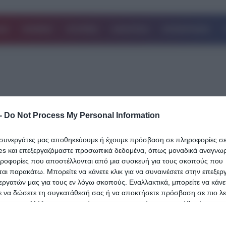
ΔΑ
ΚΟΣΜΟΣ
ΙΣΤΟΡΙΕΣ
ΑΘΛΗΤΙΚΑ
ΕΠΙΧΕΙΡΗΣΕΙΣ
-
Do Not Process My Personal Information
04.10.2024
ι συνεργάτες μας αποθηκεύουμε ή έχουμε πρόσβαση σε πληροφορίες σ
Bayesian: Έρευνα για το ναυάγιο –
es και επεξεργαζόμαστε προσωπικά δεδομένα, όπως μοναδικά αναγνωρι
«Βυθίστηκε με μεγάλη ταχύτητα για λόγ
ηροφορίες που αποστέλλονται από μια συσκευή για τους σκοπούς που
αι παρακάτω. Μπορείτε να κάνετε κλικ για να συναινέσετε στην επεξερ
που δεν έχουν εξακριβωθεί»
εργατών μας για τους εν λόγω σκοπούς. Εναλλακτικά, μπορείτε να κάνετ
Οι Αρχές του Ηνωμένου Βασιλείου ανακοίνωσαν σήμερα την έναρ
ε να δώσετε τη συγκατάθεσή σας ή να αποκτήσετε πρόσβαση σε πιο λε
 και να αλλάξετε τις προτιμήσεις σας πριν από τη συγκατάθεσή σας.
έρευνας για τον θάνατο τεσσάρων Βρετανών επιβατών στο ναυάγι
Αύγουστο…
 that this website/app uses one or more Google services and may gath