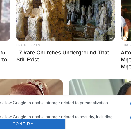
consents
Μετά το ναυάγιο του γιοτ «Bayesian» στη Σικελία, η εισαγγελία
προχώρησε σε ανακοινώσεις για τη διεξαγωγή έρευνας για ανθρω
o allow Google to enable storage related to advertising like cookies on
εξ…
evice identifiers in apps.
Δείτε Περισσότερα
o allow my user data to be sent to Google for online advertising
s.
to allow Google to send me personalized advertising.
o allow Google to enable storage related to analytics like cookies on
evice identifiers in apps.
o allow Google to enable storage related to functionality of the website
o allow Google to enable storage related to personalization.
o allow Google to enable storage related to security, including
cation functionality and fraud prevention, and other user protection.
CONFIRM