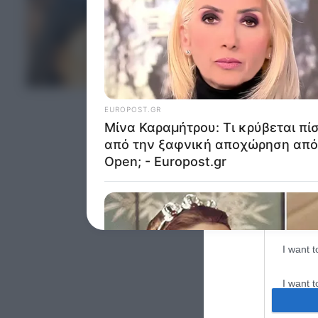
Google 
I want t
web or d
ΤΕΛΕΥΤΑΙΑ ΝΕΑ
I want t
purpose
I want 
I want t
web or d
I want t
or app.
I want t
I want t
authenti