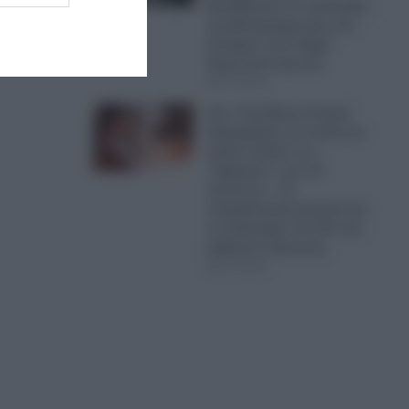
Βανδάλισαν το εκκλησάκι
της Μεταμόρφωσης του
Σωτήρος στον Δήμο
Σαρωνικού (φωτο)
07.08.2026
Σοκ: Στη Βόρεια Κορέα
διαφημίζουν τη σούπα με
κρέας σκύλου ως…
“φάρμακο” για τον
καύσωνα – Τα
παραδοσιακά φαγητά για
το καλοκαίρι που θα σας
αφήσουν άφωνους
07.08.2026