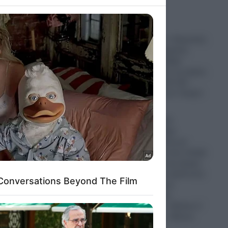
to grant or
ed purposes
Στο “Κόκκινο” ο Περσικός
Κόλπος: Η Τεχεράνη
ώτες
απειλεί με σφοδρά
α
χτυπήματα όλες τις χώρες
της περιοχής εάν δεν
σταματήσουν τον Τραμπ
ου
07.08.2026
η ζωή
Έξαλλη η Ιουλία
Καλλιμάνη: Πήρε
αρκετούς δίσκους με
λουλούδια και τους πέταξε
σε θεατή, που της έριχνε
λουλούδια στο πρόσωπο
κατά τη διάρκεια
συναυλίας στην
ξ
Ηγουμενίτσα – «Εσένα σ’
αρέσει αυτό;» – Βίντεο
07.08.2026