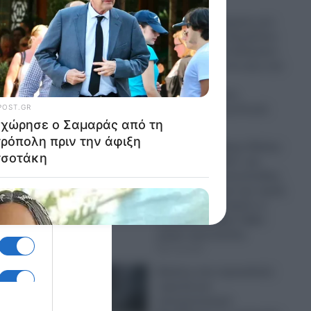
Σημαντική ενίσχυση των
ποκτονία
δυνάμεων του Κρεμλίνου
που αλλάζει τα δεδομένα:
Βίντεο φέρνει στο φως την
παρουσία
Βορειοκορεατών
στρατιωτών στη Ρωσία
07.08.2026
Σάλος στον Πύργο Ηλείας:
Βαριά “καμπάνα” για
ψήσιμο γουρουνοπούλας
σε πανηγύρι για την εορτή
του Σωτήρος παρότι οι
υπεύθυνοι, είχαν λάβει
μέτρα προστασίας
07.08.2026
Εικόνες που προκαλούν
ντροπή και
αποτροπιασμό: