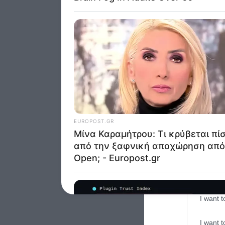
Opted 
Google 
I want t
web or d
I want t
purpose
I want 
I want t
web or d
I want t
or app.
I want t
I want t