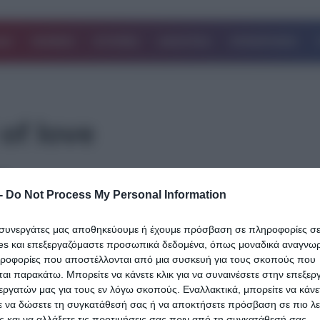
ΔΑ
ΚΟΣΜΟΣ
ΙΣΤΟΡΙΕΣ
ΑΘΛΗΤΙΚΑ
ΕΠΙΧΕΙΡΗΣΕΙΣ
of love
14.01.2024
-
Do Not Process My Personal Information
Dance me to the end of love : Η συγκινη
ιστορία του υπέροχου τραγουδιού του
ι συνεργάτες μας αποθηκεύουμε ή έχουμε πρόσβαση σε πληροφορίες σ
Λέοναρντ Κοέν
es και επεξεργαζόμαστε προσωπικά δεδομένα, όπως μοναδικά αναγνωρι
ηροφορίες που αποστέλλονται από μια συσκευή για τους σκοπούς που
Είναι ένα τραγούδι που πολλοί απ’ όσους το άκουσαν το ερωτεύτ
αι παρακάτω. Μπορείτε να κάνετε κλικ για να συναινέσετε στην επεξερ
ίσως περισσότερο κι απ’ τον άνθρωπο που του το…
εργατών μας για τους εν λόγω σκοπούς. Εναλλακτικά, μπορείτε να κάνετ
ε να δώσετε τη συγκατάθεσή σας ή να αποκτήσετε πρόσβαση σε πιο λε
Δείτε Περισσότερα
 και να αλλάξετε τις προτιμήσεις σας πριν από τη συγκατάθεσή σας.