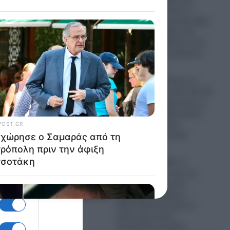
“τέρας” πάνω από το
Αφγανιστάν, μυστηριώδης
μεταλλική σφαίρα στη
Βραζιλία και θεάσεις που
παραμένουν ανεξήγητες
08.08.2026
ΗΠΑ: Παροπλίστηκε το
USS San Juan μετά από 38
χρόνια και φούντωσαν οι
φήμες για μεγάλη κρίση
στον Αμερικανικό
υποβρυχιακό στόλο
08.08.2026
Θρίλερ στις ΗΠΑ: Τι
κρύβεται πίσω από τις
μαζικές αυτοκτονίες
Αμερικανών χάκερ; –
Πέντε θάνατοι μέσα σε
μόλις έναν μήνα
προκαλούν μεγάλα