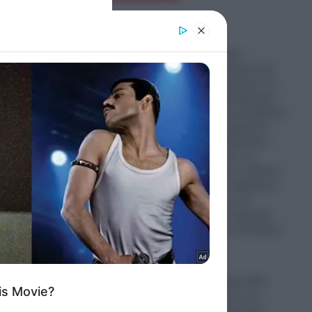
er and store
to grant or
ed purposes
Που καταντήσαμε –
Τούρκοι αστυνομικοί και
πολίτες απαγορεύουν σε
Έλληνες το παρκάρισμα
και αλωνίζουν ανενόχλητοι
σε κεντρικούς δρόμους
στην Αλεξανδρούπολη –
Περιμένουμε από τις
Ελληνικές Αρχές να βγουν
και να δώσουν εξηγήσεις
για το γεγονός η να
διαψεύσουν τις σχετικές
καταγγελίες των κατοίκων
του Έβρου
08.08.2026
Απόρρητα αρχεία UFO
έρχονται στο φως και
σοκάρουν: Τριγωνικό