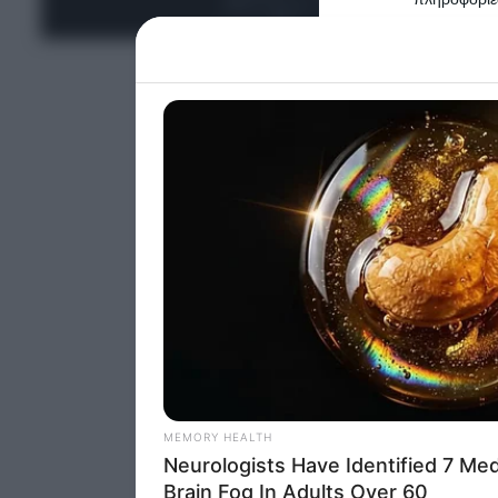
ΤΕΛΕΥΤΑΙΑ ΝΕΑ
Please note
information 
deny consent
in below Go
Persona
I want t
Opted 
I want t
Opted 
I want 
Advertis
Opted 
I want t
of my P
was col