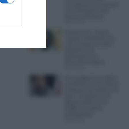
ερωτηματικά και ανησυχία
και το Κογκρέσο ζητά
άμεσες απαντήσεις
08.08.2026
8 Αυγούστου – Γιορτή
σήμερα: Η Εκκλησία μας
τιμά τη μνήμη του Αγίου
Αιμιλιανού του
Ομολογητού και
Επισκόπου Κυζίκου
08.08.2026
Πώς κατέρρευσε το πλάνο
της Μοσάντ και της CIA για
ανατροπή της ηγεσίας στο
Ιράν; – Η γκάφα με τον
Αχμαντινετζάντ και το
σχέδιο που γύρισε
μπούμερανγκ
08.08.2026