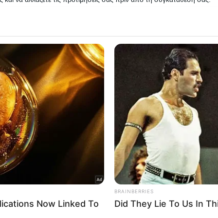
 that this website/app uses one or more Google services and may gath
including but not limited to your visit or usage behaviour. You may click 
 to Google and its third-party tags to use your data for below specifi
ogle consent section.
l Data Processing Opt Outs
o opt-out of the Sharing of my personal data.
In
o opt-out of the Sale of my Personal Data.
In
to opt-out of processing my Personal Data for Targeted
ing.
In
o opt-out of Collection, Use, Retention, Sale, and/or Sharing
ersonal Data that Is Unrelated with the Purposes for which it
lected.