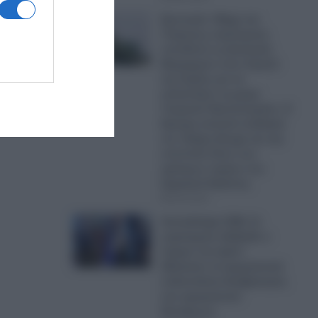
Ερντογάν: Μέχρι και
Τούρκους στρατηγούς
τοποθετεί ως Διοικητές
Μεραρχιών στον Στρατό
της Συρίας για να
καταστήσει τη χώρα
Τουρκικό Προτεκτοράτο- Η
Άγκυρα αποκτά σταδιακά
τον πλήρη έλεγχο και την
εποπτεία όλων των
κρίσιμων τομέων του
Συριακού Κράτους
08.08.2026
Αποκάλυψη CNN: Σε
στρατηγικό αδιέξοδο ο
Τραμπ στο Ιράν!-
Άδειασαν τα αμερικανικά
οπλοστάσια-Αναβρασμός
στο αμερικανικό
Πεντάγωνο