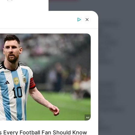
er and store
to grant or
Λυκαβηττός: Σε 57χρονη
ed purposes
γυναίκα που είχε
εξαφανιστεί από την
Κυψέλη ανήκει η σορός
που εντοπίστηκε σε
σπηλιά κοντά στο
εκκλησάκι των Αγίων
Ισιδώρων
08.08.2026
Πρωτοφανής «έκρηξη»
εγκληματικότητας στη
Ζάκυνθο: «Έμφραγμα»
στα επείγοντα από τα
τροχαία και τα περιστατικά
μέθης- Σωρεία
καταγγελιών για
απόπειρες βιασμών
08.08.2026