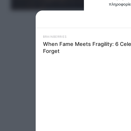
ΤΕΛΕΥΤΑΙΑ ΝΕΑ
πληροφορίες
Please note
information 
deny consent
in below Go
Persona
I want t
Opted 
I want t
Opted 
I want 
Advertis
Opted 
I want t
of my P