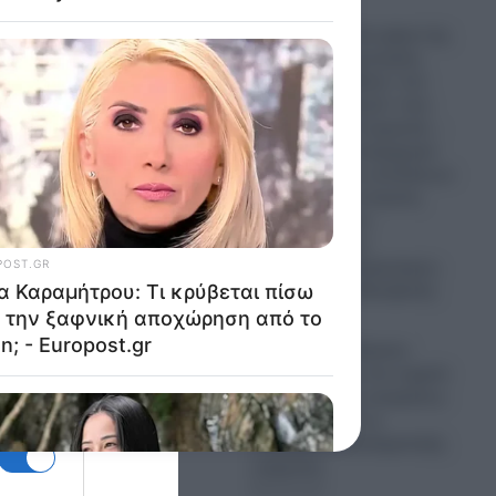
Greek Mafia: Στα χέρια της
Ελληνικής Αστυνομίας
σύντομα ο «Ηλίας» του
διαβόητου «Έντικ» που
πιάστηκε στη Γερμανία –
Ο ρόλος του υπαρχηγού
και το γραφείο εκτελέσεων
-Ποιος είναι ο στυγνός
εκτελεστής που
εμπλέκεται στις
δολοφονίες Σκαφτούρου,
Ρουμπέτη και Μουζακίτη
08.08.2026
Λυκαβηττός: Έφτασε
ιατροδικαστής στο σημείο
για τις πρώτες εκτιμήσεις-
Πάντα ανοιχτό το
ενδεχόμενο εγκληματικής
ενέργειας
08.08.2026