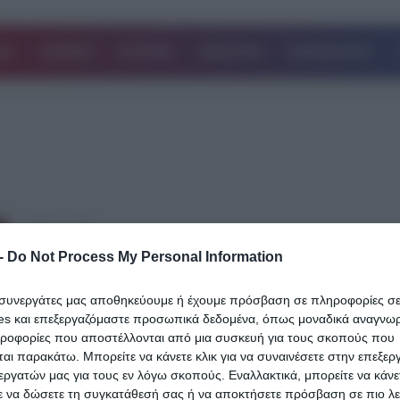
ΔΑ
ΚΟΣΜΟΣ
ΙΣΤΟΡΙΕΣ
ΑΘΛΗΤΙΚΑ
ΕΠΙΧΕΙΡΗΣΕΙΣ
23.04.2025
Ποια η διαφορά ανάμεσα σε καπνογόνο
-
Do Not Process My Personal Information
κροτίδα;
ι συνεργάτες μας αποθηκεύουμε ή έχουμε πρόσβαση σε πληροφορίες σ
Τι γνωρίζετε για τη νόμιμη χρήση πυροτεχνημάτων; Τα πυροτεχν
es και επεξεργαζόμαστε προσωπικά δεδομένα, όπως μοναδικά αναγνωρι
μπορούν να μεταμορφώσουν τις εκδηλώσεις, όπως πάρτι, γάμου
ηροφορίες που αποστέλλονται από μια συσκευή για τους σκοπούς που
πρωτοχρονιάτικα ρεβεγιόν,…
αι παρακάτω. Μπορείτε να κάνετε κλικ για να συναινέσετε στην επεξερ
εργατών μας για τους εν λόγω σκοπούς. Εναλλακτικά, μπορείτε να κάνετ
Δείτε Περισσότερα
ε να δώσετε τη συγκατάθεσή σας ή να αποκτήσετε πρόσβαση σε πιο λε