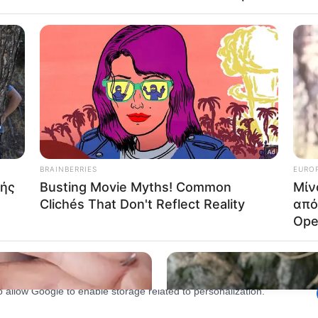
lected.
Out
consents
o allow Google to enable storage related to advertising like cookies on
evice identifiers in apps.
o allow my user data to be sent to Google for online advertising
s.
to allow Google to send me personalized advertising.
o allow Google to enable storage related to analytics like cookies on
evice identifiers in apps.
o allow Google to enable storage related to functionality of the website
o allow Google to enable storage related to personalization.