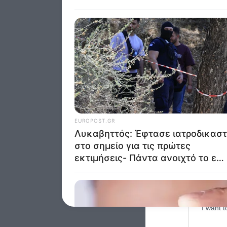
was col
Opted 
Google 
I want t
web or d
I want t
purpose
I want 
I want t
web or d
I want t
or app.
I want t