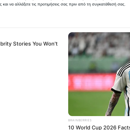
 και να αλλάξετε τις προτιμήσεις σας πριν από τη συγκατάθεσή σας.
 that this website/app uses one or more Google services and may gath
including but not limited to your visit or usage behaviour. You may click 
 to Google and its third-party tags to use your data for below specifi
ogle consent section.
l Data Processing Opt Outs
o opt-out of the Sharing of my personal data.
In
o opt-out of the Sale of my Personal Data.
In
to opt-out of processing my Personal Data for Targeted
ing.
In
o opt-out of Collection, Use, Retention, Sale, and/or Sharing
ersonal Data that Is Unrelated with the Purposes for which it