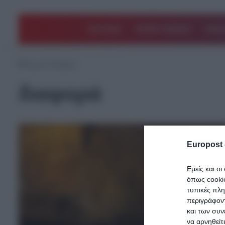
ΠΟΛΙΤΙΚΗ
ΑΡΘΡΑ ΓΝΩΜΗΣ
EΛΛΑ
Αρχική
/
διαφορά
διαφορά
Europost 
Εμείς και ο
όπως cooki
τυπικές πλ
περιγράφοντ
και των συν
να αρνηθείτ