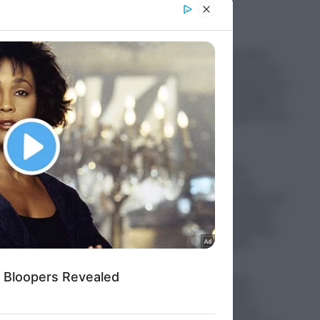
er and store
to grant or
ed purposes
Μυστράς: «Αγαπούσε
παθολογικά τους γονείς
του» λέει ο δικηγόρος του
55χρονου που έκρυβε το
πτώμα του πατέρα του σε
νου
καταψύκτη
ρά στην…
06.08.2026
ΕΛΑΣ κατά Άδωνι
Γεωργιάδη για την
κατάρρευση οροφής στο
Νοσοκομείο Κορίνθου:
Έργα «επικοινωνιακής
βιτρίνας» στο ΕΣΥ
06.08.2026
Τραμπ: «Προτιμώ
συμφωνία με Ιράν –
Ήμασταν έτοιμοι να