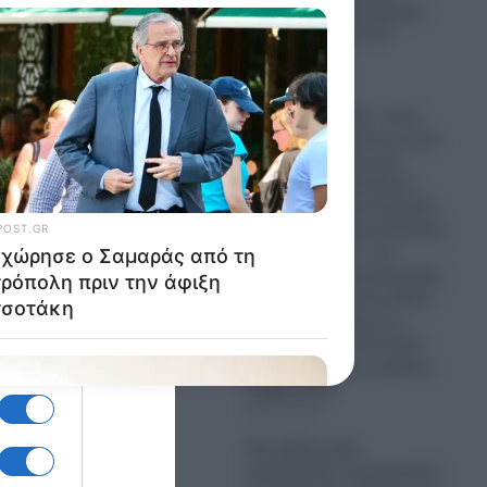
κάνουμε τη μεγαλύτερη
επίθεση από τον Β’
Παγκόσμιο»
06.08.2026
Έρχεται “θύελλα” στην
Ανατολική Μεσόγειο μετά
τη συμφωνία για την
ηλεκτρική διασύνδεση
Ελλάδος-Κύπρου-Ισραήλ
(Great Sea Interconnector)
– Το “μπάσιμο” των
Γάλλων, οι τσαμπουκάδες
του Ερντογάν στην Κάσο
και οι απειλές και τα…
τελεσίγραφα – Θα κάνει
πίσω και αυτή τη φορά η
Κυβέρνηση;
06.08.2026
Στο χείλος μιας
παγκόσμιας σύγκρουσης: