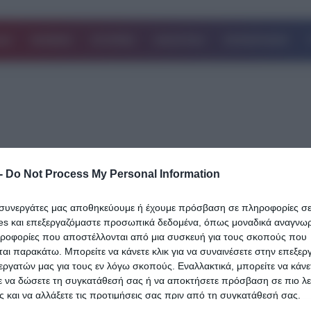
ΔΑ
ΚΟΣΜΟΣ
ΙΣΤΟΡΙΕΣ
ΑΘΛΗΤΙΚΑ
ΕΠΙΧΕΙΡΗΣΕΙΣ
-
Do Not Process My Personal Information
13.11.2025
22χρονος που κατάπιε αμάσητο μπέργκ
ι συνεργάτες μας αποθηκεύουμε ή έχουμε πρόσβαση σε πληροφορίες σ
«Ο εγκέφαλος έχει υποστεί ανεπανόρθ
es και επεξεργαζόμαστε προσωπικά δεδομένα, όπως μοναδικά αναγνωρι
βλάβη» είπε ο Μ.Γιαννάκος
ηροφορίες που αποστέλλονται από μια συσκευή για τους σκοπούς που
αι παρακάτω. Μπορείτε να κάνετε κλικ για να συναινέσετε στην επεξερ
Ο πρόεδρος της ΠΟΕΔΗΝ Μιχάλης Γιαννάκος, το πρωί της Πέμπ
εργατών μας για τους εν λόγω σκοπούς. Εναλλακτικά, μπορείτε να κάνετ
ε να δώσετε τη συγκατάθεσή σας ή να αποκτήσετε πρόσβαση σε πιο λε
(13/11) μίλησε σε τηλεοπτική εκπομπή για τον 22χρονο που συμ
 και να αλλάξετε τις προτιμήσεις σας πριν από τη συγκατάθεσή σας.
Δείτε Περισσότερα