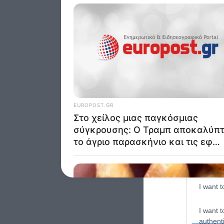
Google 
I want t
web or d
I want t
purpose
I want 
I want t
web or d
I want t
or app.
I want t
I want t
authenti