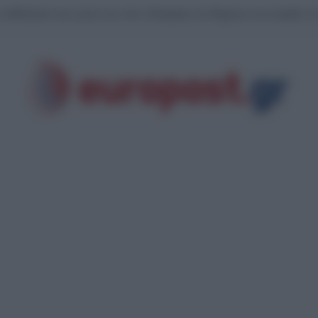
γιάδη για την κατάρρευση οροφής στο Νοσοκομείο Κορίνθου: Έργα «επικοι