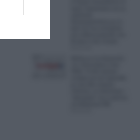
Ο Τραμπ αποκαλύπτει το
άγριο παρασκήνιο και τις
εφιαλτικές
διαπραγματεύσεις με το
Ιράν και πως απετράπη
μια επίθεση-μαμούθ, που
θα έμενε στην ιστορία
06.08.2026
Θρίλερ με τη σύγκρουση
των ελικοπτέρων στην
Ψάθα: Τα δύο κρίσιμα
σενάρια για την τραγωδία
με τους δύο νεκρούς
πιλότους, το ελικόπτερο –
“φάντασμα” και οι έρευνες
του Ελληνικού FBI
06.08.2026