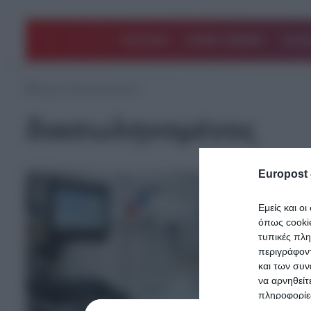
ΠΟΛΙΤΙΚΗ
ΑΡΘΡΑ ΓΝΩΜΗΣ
EΛΛΑ
Αρχική
/
διασωληνομένος
διασωληνομένος
Europost 
Εμείς και ο
όπως cooki
τυπικές πλ
περιγράφοντ
και των συν
να αρνηθείτ
πληροφορίες