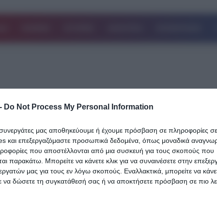
ΔΑ
ΚΟΣΜΟΣ
ΙΣΤΟΡΙΕΣ
ΑΘΛΗΤΙΚΑ
ΕΠΙΧΕΙΡΗΣΕΙΣ
-
Do Not Process My Personal Information
14.08.2024
ι συνεργάτες μας αποθηκεύουμε ή έχουμε πρόσβαση σε πληροφορίες σ
Φρίκη στη Γάζα: Νεογέννητα δίδυμα
es και επεξεργαζόμαστε προσωπικά δεδομένα, όπως μοναδικά αναγνωρι
σκοτώθηκαν σε ισραηλινό βομβαρδισμό
ηροφορίες που αποστέλλονται από μια συσκευή για τους σκοπούς που
αι παρακάτω. Μπορείτε να κάνετε κλικ για να συναινέσετε στην επεξερ
ώρα που ο πατέρας τους δήλωνε τη γέ
εργατών μας για τους εν λόγω σκοπούς. Εναλλακτικά, μπορείτε να κάνετ
τους
ε να δώσετε τη συγκατάθεσή σας ή να αποκτήσετε πρόσβαση σε πιο λε
 και να αλλάξετε τις προτιμήσεις σας πριν από τη συγκατάθεσή σας.
Η φρίκη στη Γάζα συνεχίζεται, όπου νεογέννητα δίδυμα σκοτώθηκ
 that this website/app uses one or more Google services and may gath
ισραηλινό βομβαρδισμό την ώρα που ο πατέρας τους ήταν σε…