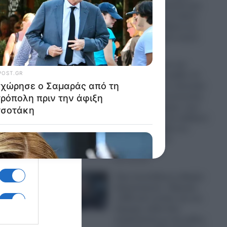
σήμερα: Η Εκκλησία μας
τιμά τη μνήμη του Αγίου
Δομετίου του Πέρση και
των δύο μαθητών αυτού
07.08.2026
Βαρύ πένθος για την
τραγωδία στην ψάθα: Σε
κλίμα οδύνης το τελευταίο
“αντίο” στον συντονιστή,
Αριστοτέλη Δαμίγο, που
χάθηκε πάνω στο καθήκον
από τη συντριβή των
πυροσβεστικών
ελικοπτέρων
07.08.2026
Στην αντεπίθεση η Μαρία
Καρυστιανού: «Έφυγαν
1.000 από τη Ν.Δ. για τον
Σαμαρά, αλλά όλοι
ασχολούνται με ένα μέλος