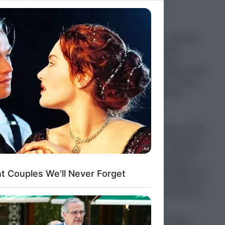
to grant or
ed purposes
“Θύελλα” στην «Ελπίδα
για τη Δημοκρατία»:
Σταγόνα – σταγόνα
“αδειάζει” το κίνημα, αλλά
η ηγεσία ορθώνει τείχος
στήριξης στη Μαρία
Καρυστιανού
07.08.2026
Κόντρα δίχως τέλος για τα
«Σπιτάκια Ανακύκλωσης»
– “Χείμαρρος” ο Κώστας
Τσουκαλάς κατά Άδωνι
Γεωργιάδη: Αμφισβητεί τις
παρατυπίες που βρήκε το
Υπουργείο Οικονομικών;
07.08.2026
7 Αυγούστου – Γιορτή