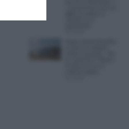
μας από το Μεσολόγγι…»
– Η ανακοίνωση κατά των
ΜΜΕ που εξέδωσε η
«Ελπίδα για τη
Δημοκρατία»
07.08.2026
Καιρός: Δυνατοί βοριάδες
με ζέστη και αυξημένο
κίνδυνο πυρκαγιάς – Πού
θα “χτυπήσουν” 40αρια; –
Η πρόγνωση για τις
επόμενες ημέρες
07.08.2026