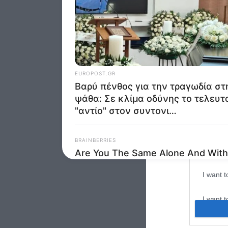
Google 
I want t
web or d
I want t
purpose
I want 
I want t
web or d
I want t
or app.
I want t
I want t
authenti