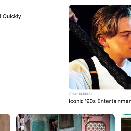
including but not limited to your visit or usage behaviour. You may click 
 to Google and its third-party tags to use your data for below specifi
Δείτε Περισσότερα
ogle consent section.
l Data Processing Opt Outs
o opt-out of the Sharing of my personal data.
In
o opt-out of the Sale of my Personal Data.
In
to opt-out of processing my Personal Data for Targeted
ing.
In
o opt-out of Collection, Use, Retention, Sale, and/or Sharing
ersonal Data that Is Unrelated with the Purposes for which it
lected.
Out