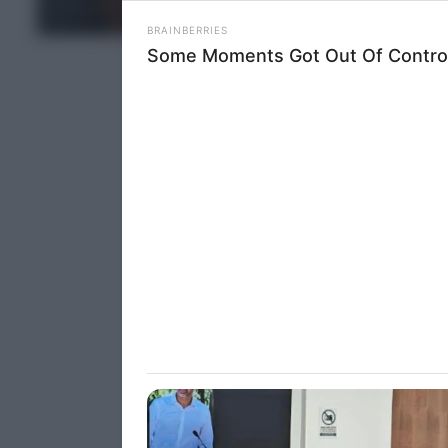
information 
ΤΕΛΕΥΤΑΙΑ ΝΕΑ
deny consent
in below Go
Persona
I want t
Opted 
I want t
Opted 
I want 
Advertis
Opted 
I want t
of my P
was col
Opted 