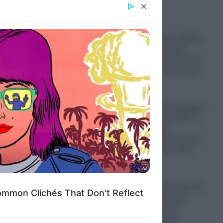
er and store
to grant or
ed purposes
Παραστρατιωτικες ομάδες
Κολομβιανων καρτέλ
πολεμούν στην Ουκρανία
για να μάθουν τα μυστικά
των drones
06.08.2026
Ο πόλεμος στο Ιράν έφερε
“φαγωμάρα” στις ΗΠΑ: Η
οργή Τραμπ, τα
αποθέματα πυρομαχικών
και οι επιπτώσεις στην
Ουκρανία
06.08.2026
“Σφαγή” στην Τουρκία για
την Παναγία Σουμελά:
Επιχειρηματίας την
παρομοίασε με τη…