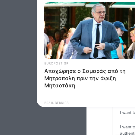
Google 
I want t
web or d
I want t
purpose
I want 
I want t
web or d
I want t
or app.
I want t
I want t
authenti