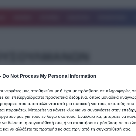
ΔΑ
ΚΟΣΜΟΣ
ΙΣΤΟΡΙΕΣ
ΑΘΛΗΤΙΚΑ
ΕΠΙΧΕΙΡΗΣΕΙΣ
ΟΥΣΟΥΛΜΑΝΩΝ
-
Do Not Process My Personal Information
ι συνεργάτες μας αποθηκεύουμε ή έχουμε πρόσβαση σε πληροφορίες σ
06.04.2025
es και επεξεργαζόμαστε προσωπικά δεδομένα, όπως μοναδικά αναγνωρι
Καζάνι που βράζει η Μέση Ανατολή: Η
ηροφορίες που αποστέλλονται από μια συσκευή για τους σκοπούς που
αι παρακάτω. Μπορείτε να κάνετε κλικ για να συναινέσετε στην επεξερ
Διεθνής Ένωση Μουσουλμάνων κήρυξ
εργατών μας για τους εν λόγω σκοπούς. Εναλλακτικά, μπορείτε να κάνετ
«Ιερό Πόλεμο» κατά του Ισραήλ και ζητε
ε να δώσετε τη συγκατάθεσή σας ή να αποκτήσετε πρόσβαση σε πιο λε
 και να αλλάξετε τις προτιμήσεις σας πριν από τη συγκατάθεσή σας.
στρατιωτική επέμβαση στη Γάζα