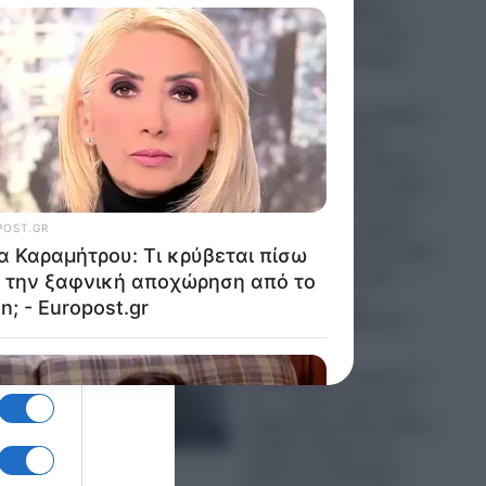
“Μέκκα” και δέχθηκε
σφοδρή επίθεση από
απόστρατο Ναύαρχο
06.08.2026
Εικόνες που προκαλούν
σάλο: Ο απόλυτος
εξευτελισμός για Ρώσo
λιποτάκτη – Τον έντυσαν
με ροζ φόρεμα και τον
στέλνουν στην πρώτη
γραμμή και αντί για όπλο
του έδωσαν ερωτικό
βοήθημα για να…
“πολεμήσει” (βίντεο)
06.08.2026
Ο Ερντογάν “τελειώνει”
τα… “ήρεμα νερά” της
Κυβέρνησης Μητσοτάκη:
Πρόβα πολέμου στο
Αιγαίο με οπλισμένα