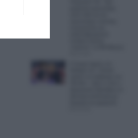
Τουρκικά F-16 – Δύο
μαχητικά αεροσκάφη,
πέντε UAV και ένα
αεροσκάφος ναυτικής
συνεργασίας και
ανθυποβρυχιακού
πολέμου έκαναν
“κόσκινο” το FIR Αθηνών
06.08.2026
Ο Τραμπ έχρισε τον
διάδοχό του: «Τελικά,
πρέπει να εκλέξουμε τον
Τζέι Ντι» – Δείτε τι είπε ο
Αμερικανός Πρόεδρος σε
ιδιωτική συνάντηση με
δωρητές και χορηγούς
06.08.2026