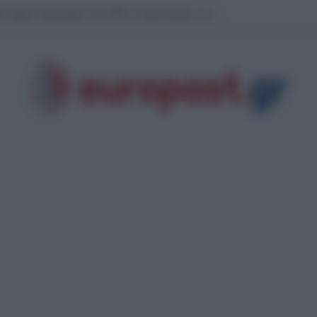
άν έφερε “φαγωμάρα” στις ΗΠΑ: Η οργή Τραμπ, τα αποθέματα πυρομαχικών 