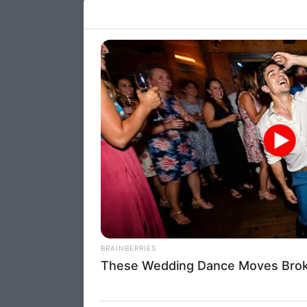
Please note
information 
deny consent
in below Go
Persona
I want t
Opted 
I want t
Opted 
I want 
Advertis
Opted 
I want t
of my P
was col
Opted 