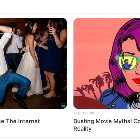
 that this website/app uses one or more Google services and may gath
Σε μια δραματική και πολυσυζητημένη κίνηση, η Διεθνής Ένωση
including but not limited to your visit or usage behaviour. You may click 
Μουσουλμάνων Μελετητών εξέδωσε φετβά που χαρακτηρίζει την
 to Google and its third-party tags to use your data for below specifi
αντίσταση κατά του Ισραήλ…
ogle consent section.
Δείτε Περισσότερα
l Data Processing Opt Outs
o opt-out of the Sharing of my personal data.
In
o opt-out of the Sale of my Personal Data.
In
to opt-out of processing my Personal Data for Targeted
ing.
In
o opt-out of Collection, Use, Retention, Sale, and/or Sharing
ersonal Data that Is Unrelated with the Purposes for which it
lected.
Out