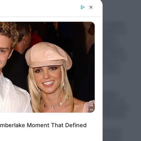
er and store
to grant or
ed purposes
Δούναβης: Η εκτεταμένη
άζουν
ξηρασία και η πτώση της
στάθμης των υδάτων
έφερε στην επιφάνεια
ια
απομεινάρια πολεμικών
πλοίων των Ναζί από τον
Β’ Παγκόσμιο Πόλεμο-
κή
Εντυπωσιακές εικόνες
ρου
(Βίντεο)
09.08.2026
θε
Πυρκαγιά στο Στεφάνι
Κορινθίας: «Ξέσπασε σε
σημείο με φωτοβολταϊκά!»
 το
αναφέρει ο αντιδήμαρχος
09.08.2026
ΗΠΑ: Ο δρόμος από το
Μίσιγκαν ως τον Λευκό