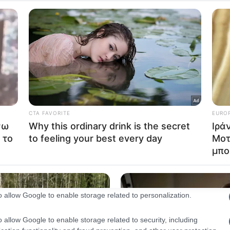
28.06.2025
consents
ΝΔ: Χωρίς να έχει ανοίξει θέμα διαδοχή
o allow Google to enable storage related to advertising like cookies on
Μητσοτάκη, οι υποψήφιοι δελφίνοι παί
evice identifiers in apps.
θέσεις μάχης- Οι επιθέσεις του Άδωνι σ
o allow my user data to be sent to Google for online advertising
Δένδια, το «πριόνισμα» του Βορίδη, η
s.
επανεμφάνιση Αβραμόπουλου κι ο παν
to allow Google to send me personalized advertising.
παρών αλλά…ήρεμος Χατζηδάκης.
«Η ΝΔ έχει αρχίσει να μοιάζει με χύτρα ταχύτητος που βράζει. Αν 
o allow Google to enable storage related to analytics like cookies on
ανοίξεις όμως το καπάκι δεν μπορείς να…
evice identifiers in apps.
o allow Google to enable storage related to functionality of the website
Δείτε Περισσότερα
o allow Google to enable storage related to personalization.
o allow Google to enable storage related to security, including