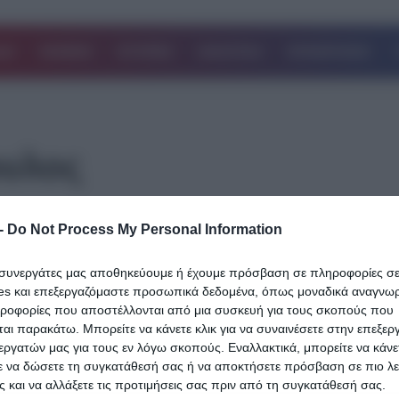
ΔΑ
ΚΟΣΜΟΣ
ΙΣΤΟΡΙΕΣ
ΑΘΛΗΤΙΚΑ
ΕΠΙΧΕΙΡΗΣΕΙΣ
υλος
25.06.2026
-
Do Not Process My Personal Information
Κομισιόν για Αβραμόπουλο: Το 2022 κά
ι συνεργάτες μας αποθηκεύουμε ή έχουμε πρόσβαση σε πληροφορίες σ
εσωτερικό έλεγχο, όχι «έρευνα»
es και επεξεργαζόμαστε προσωπικά δεδομένα, όπως μοναδικά αναγνωρι
ηροφορίες που αποστέλλονται από μια συσκευή για τους σκοπούς που
«Εσωτερικό έλεγχο» ξεκαθάρισε πως διεξήγαγε η Κομισιόν για την
αι παρακάτω. Μπορείτε να κάνετε κλικ για να συναινέσετε στην επεξερ
φερόμενη εμπλοκή του Δημήτρη Αβραμόπουλου στην υπόθεση τ
εργατών μας για τους εν λόγω σκοπούς. Εναλλακτικά, μπορείτε να κάνετ
Qatargate και όχι…
ε να δώσετε τη συγκατάθεσή σας ή να αποκτήσετε πρόσβαση σε πιο λε
 και να αλλάξετε τις προτιμήσεις σας πριν από τη συγκατάθεσή σας.
Δείτε Περισσότερα