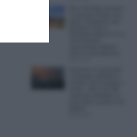
Κίνα: Οι Κινέζοι ξεκίνησαν
να φυτεύουν δέντρα στην
έρημο Τακλαμακάν πριν
50 χρόνια-Τώρα οι
δορυφόροι δείχνουν ότι το
τοπίο δεσμεύει
περισσότερο άνθρακα
από ό,τι απελευθερώνει
09.08.2026
Πυρκαγιές: Σε πορτοκαλί
συναγερμό η Ελλάδα τη
Δευτέρα- Στα 9 μποφόρ οι
άνεμοι – Πάνω από 400
πυρκαγιές κατέκαψαν τη
χώρα μέσα σε μόλις σε 10
ημέρες!
09.08.2026