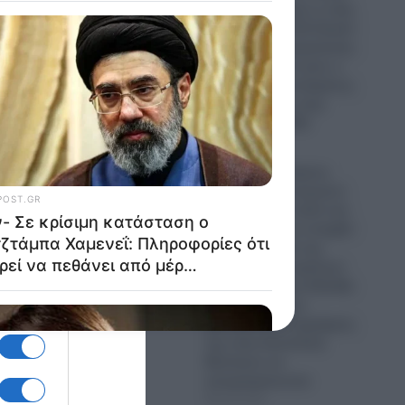
Οίκο- Τι σημαίνει η νίκη
του Αμπντούλ Ελ-Σαγέντ
για τους Δημοκρατικούς-
ς
Πως μπορεί να γίνει ο
ρνουν
πρώτος Μουσουλμάνος
Γερουσιαστής στην
το
ιστορία των ΗΠΑ
09.08.2026
ταχού
Τουρκία: Ο Τούρκος
Υπουργός Εξωτερικών
Χακάν Φιντάν καλεί και
την Αίγυπτο να ενταχθεί
δεν
στη “Συμφωνία της
Μέκκας”!- Οι τεράστιοι
κίνδυνοι για την Ελλάδα
που βλέπει τους
φαινομενικά συμμάχους
της στην Ανατολική
Μεσόγειο να
απομακρύνονται
09.08.2026