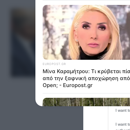
Google 
I want t
web or d
I want t
purpose
I want 
ΑΡΘΡΑ ΓΝΩΜΗΣ
I want t
web or d
I want t
or app.
I want t
I want t