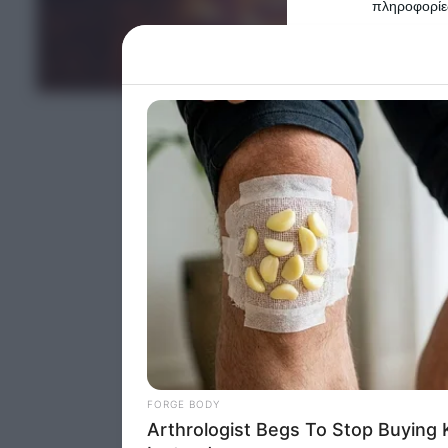
πληροφορίες
Please note
information 
ΤΕΛΕΥΤΑΙΑ ΝΕΑ
deny consent
in below Go
Persona
I want t
Opted 
I want t
Opted 
I want 
Advertis
Opted 
I want t
of my P