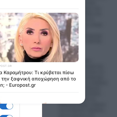
από το φαραωνικών
διαστάσεων κτίριο που
χτίζει ο Έλον Μασκ στο
Τέξας; – Θα είναι το
μεγαλύτερο στον κόσμο
με έκταση 9,29
τετραγωνικά χιλιόμετρα
και θα κοστίσει 16,8 δισ.
δολάρια
08.08.2026
Που καταντήσαμε –
Τούρκοι αστυνομικοί και
πολίτες απαγορεύουν σε
Έλληνες το παρκάρισμα
και αλωνίζουν ανενόχλητοι
σε κεντρικούς δρόμους
στην Αλεξανδρούπολη –
Περιμένουμε από τις
Ελληνικές Αρχές να βγουν
και να δώσουν εξηγήσεις
για το γεγονός η να