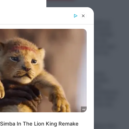
er and store
to grant or
Απίστευτο παιχνίδι της
ed purposes
μοίρας: Νεαρή γυναίκα
παντρεύεται τον αδελφό
του αγοριού, που της
δώρισε το ήπαρ του πριν
από 20 χρόνια και της
έσωσε τη ζωή
08.08.2026
Σάλος στη Βρετανία:
Ασυγκράτητη γυναίκα
ναύτης κυνηγούσε
σεξουαλικά νεοσυλλέκτους
πάνω σε πολεμικό πλοίο,
τους ταπείνωνε και τους
εκφόβιζε
08.08.2026
Terafab: Τι κρύβεται πίσω