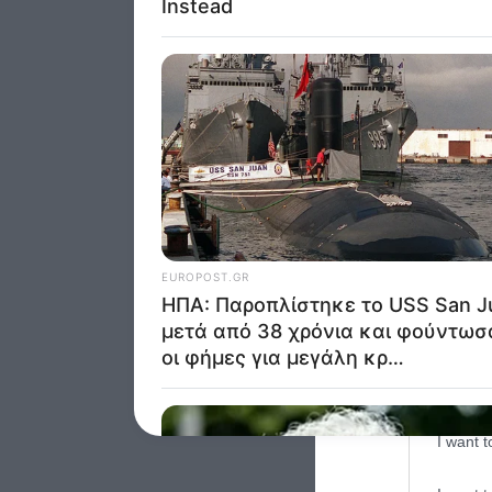
was col
Opted 
Google 
I want t
web or d
I want t
purpose
I want 
I want t
web or d
I want t
or app.
I want t