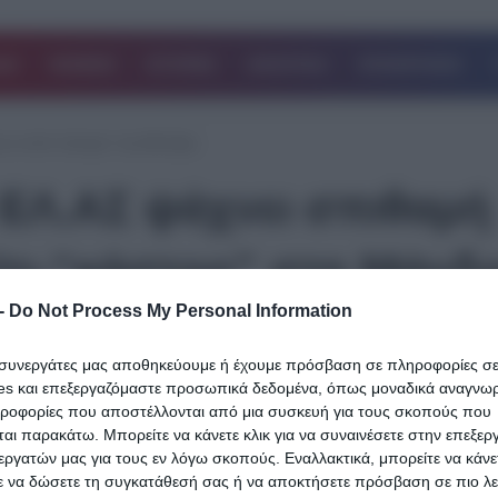
ΔΑ
ΚΟΣΜΟΣ
ΙΣΤΟΡΙΕΣ
ΑΘΛΗΤΙΚΑ
ΕΠΙΧΕΙΡΗΣΕΙΣ
το σπίτι-“κάστρο” στη Μάνδρα
 ΕΛ.ΑΣ ψάχνει σπιθαμή
ίτι-“κάστρο” στη Μάνδ
-
Do Not Process My Personal Information
09.02.2024
ι συνεργάτες μας αποθηκεύουμε ή έχουμε πρόσβαση σε πληροφορίες σ
Δολοφονία Γιαλιά: Η ΕΛ.ΑΣ ψάχνει σπι
es και επεξεργαζόμαστε προσωπικά δεδομένα, όπως μοναδικά αναγνωρι
προς σπιθαμή το σπίτι-“κάστρο” στη
ηροφορίες που αποστέλλονται από μια συσκευή για τους σκοπούς που
αι παρακάτω. Μπορείτε να κάνετε κλικ για να συναινέσετε στην επεξερ
Μάνδρα
εργατών μας για τους εν λόγω σκοπούς. Εναλλακτικά, μπορείτε να κάνετ
ε να δώσετε τη συγκατάθεσή σας ή να αποκτήσετε πρόσβαση σε πιο λε
«Φύλλο και φτερό» κάνουν από χθες το μεσημέρι το σπίτι – κάστ