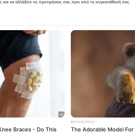
 και να αλλάξετε τις προτιμήσεις σας πριν από τη συγκατάθεσή σας.
επιχειρηματία Χρήστου Γιαλιά που δολοφονήθηκε στη Μάνδρα.…
 that this website/app uses one or more Google services and may gath
Δείτε Περισσότερα
including but not limited to your visit or usage behaviour. You may click 
 to Google and its third-party tags to use your data for below specifi
ogle consent section.
l Data Processing Opt Outs
o opt-out of the Sharing of my personal data.
In
o opt-out of the Sale of my Personal Data.
In
to opt-out of processing my Personal Data for Targeted
ing.
In
o opt-out of Collection, Use, Retention, Sale, and/or Sharing
ersonal Data that Is Unrelated with the Purposes for which it