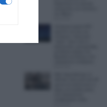
διαψεύσουν τις σχετικές
καταγγελίες των κατοίκων
του Έβρου
08.08.2026
Απόρρητα αρχεία UFO
έρχονται στο φως και
σοκάρουν: Τριγωνικό
“τέρας” πάνω από το
Αφγανιστάν, μυστηριώδης
μεταλλική σφαίρα στη
Βραζιλία και θεάσεις που
παραμένουν ανεξήγητες
08.08.2026
ΗΠΑ: Παροπλίστηκε το
USS San Juan μετά από 38
χρόνια και φούντωσαν οι
φήμες για μεγάλη κρίση
στον Αμερικανικό
υποβρυχιακό στόλο
08.08.2026