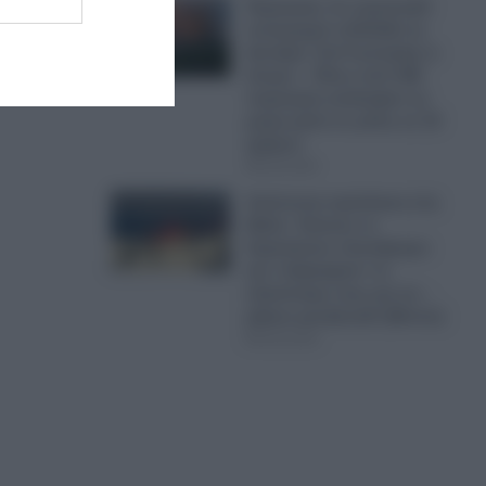
Πυρκαγιές: Σε πορτοκαλί
συναγερμό η Ελλάδα τη
Δευτέρα- Στα 9 μποφόρ οι
άνεμοι – Πάνω από 400
πυρκαγιές κατέκαψαν τη
χώρα μέσα σε μόλις σε 10
ημέρες!
09.08.2026
Απίστευτη πρόκληση στη
Μήλο: Έκαναν το
Σαρακήνικο ελικοδρόμιο
και «πάρκαραν» το
ελικόπτερο τους για να…
ρίξουν μια βουτιά! (Βίντεο)
09.08.2026