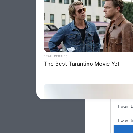
Google 
I want t
web or d
I want t
purpose
I want 
I want t
web or d
I want t
or app.
I want t
I want t
authenti