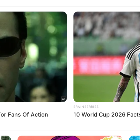
including but not limited to your visit or usage behaviour. You may click 
 to Google and its third-party tags to use your data for below specifi
ogle consent section.
l Data Processing Opt Outs
o opt-out of the Sharing of my personal data.
In
o opt-out of the Sale of my Personal Data.
In
to opt-out of processing my Personal Data for Targeted
ing.
In
o opt-out of Collection, Use, Retention, Sale, and/or Sharing
ersonal Data that Is Unrelated with the Purposes for which it
lected.
Out