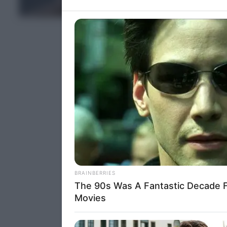
ΤΕΛΕΥΤΑΙΑ ΝΕΑ
information 
deny consent
in below Go
Persona
I want t
Opted 
I want t
Opted 
I want 
Advertis
Opted 
I want t
of my P
was col
Opted 