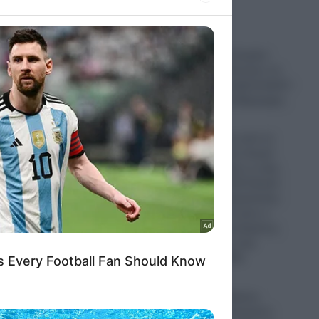
to grant or
ed purposes
Πυρκαγιά στο Στεφάνι
Κορινθίας: «Ξέσπασε σε
σημείο με φωτοβολταϊκά!»
αναφέρει ο αντιδήμαρχος
09.08.2026
ΗΠΑ: Ο δρόμος από το
Μίσιγκαν ως τον Λευκό
Οίκο- Τι σημαίνει η νίκη
του Αμπντούλ Ελ-Σαγέντ
για τους Δημοκρατικούς-
Πως μπορεί να γίνει ο
πρώτος Μουσουλμάνος
Γερουσιαστής στην
ιστορία των ΗΠΑ
09.08.2026
Τουρκία: Ο Τούρκος
Υπουργός Εξωτερικών