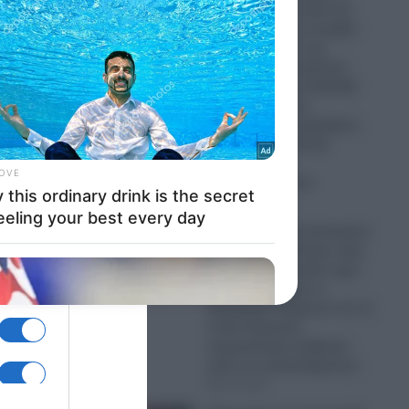
Χακάν Φιντάν καλεί και
την Αίγυπτο να ενταχθεί
στη “Συμφωνία της
Μέκκας”!- Οι τεράστιοι
κίνδυνοι για την Ελλάδα
που βλέπει τους
φαινομενικά συμμάχους
της στην Ανατολική
Μεσόγειο να
απομακρύνονται
09.08.2026
Κίνα: Οι Κινέζοι ξεκίνησαν
να φυτεύουν δέντρα στην
έρημο Τακλαμακάν πριν
50 χρόνια-Τώρα οι
δορυφόροι δείχνουν ότι το
τοπίο δεσμεύει
περισσότερο άνθρακα
από ό,τι απελευθερώνει
09.08.2026