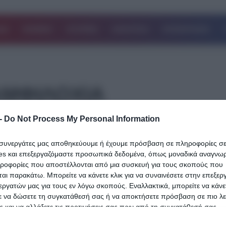
ΔΑ
ΚΟΣΜΟΣ
ΙΣΤΟΡΙΕΣ
ΑΘΛΗΤΙΚΑ
ΕΠΙΧΕΙΡΗΣΕΙΣ
ΑΜΦΙΛΟΧΙΑ
-
Do Not Process My Personal Information
27.06.2025
«Γιατί μου το έκανες αυτό;»: Η τραγουδ
ι συνεργάτες μας αποθηκεύουμε ή έχουμε πρόσβαση σε πληροφορίες σ
es και επεξεργαζόμαστε προσωπικά δεδομένα, όπως μοναδικά αναγνωρι
και ο γάμος που τρέλαναν και όπλισαν 
ηροφορίες που αποστέλλονται από μια συσκευή για τους σκοπούς που
χέρι του φονιά στην Αμφιλοχία
αι παρακάτω. Μπορείτε να κάνετε κλικ για να συναινέσετε στην επεξερ
εργατών μας για τους εν λόγω σκοπούς. Εναλλακτικά, μπορείτε να κάνετ
Η αστυνομία ερευνά τα αίτια και τις συνθήκες της άγριας δολοφον
ε να δώσετε τη συγκατάθεσή σας ή να αποκτήσετε πρόσβαση σε πιο λε
51χρονης γυναίκας στην Αμφιλοχία από τον 54χρονο κουμπάρο
 και να αλλάξετε τις προτιμήσεις σας πριν από τη συγκατάθεσή σας.
 that this website/app uses one or more Google services and may gath
Δείτε Περισσότερα