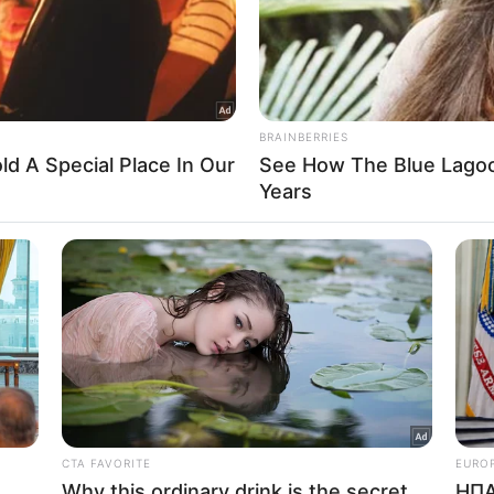
In
to opt-out of processing my Personal Data for Targeted
ing.
In
o opt-out of Collection, Use, Retention, Sale, and/or Sharing
ersonal Data that Is Unrelated with the Purposes for which it
lected.
Out
consents
o allow Google to enable storage related to advertising like cookies on
evice identifiers in apps.
o allow my user data to be sent to Google for online advertising
s.
to allow Google to send me personalized advertising.
o allow Google to enable storage related to analytics like cookies on