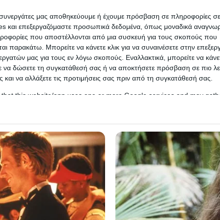
κανείς δεν μπορεί να εξηγήσει
ι συνεργάτες μας αποθηκεύουμε ή έχουμε πρόσβαση σε πληροφορίες σ
Ένα από τα άλυτα αρχαιολογικά μυστήρια της Ελλάδας που προ
es και επεξεργαζόμαστε προσωπικά δεδομένα, όπως μοναδικά αναγνωρι
τον ενθουσιασμό και την περιέργεια σε πολλούς. (Βίντεο) Δρακόσ
ηροφορίες που αποστέλλονται από μια συσκευή για τους σκοπούς που
της…
αι παρακάτω. Μπορείτε να κάνετε κλικ για να συναινέσετε στην επεξερ
εργατών μας για τους εν λόγω σκοπούς. Εναλλακτικά, μπορείτε να κάνετ
Δείτε Περισσότερα
ε να δώσετε τη συγκατάθεσή σας ή να αποκτήσετε πρόσβαση σε πιο λε
 και να αλλάξετε τις προτιμήσεις σας πριν από τη συγκατάθεσή σας.
 that this website/app uses one or more Google services and may gath
including but not limited to your visit or usage behaviour. You may click 
 to Google and its third-party tags to use your data for below specifi
ogle consent section.
l Data Processing Opt Outs
o opt-out of the Sharing of my personal data.
In
o opt-out of the Sale of my Personal Data.