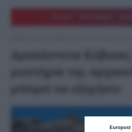
ΠΟΛΙΤΙΚΗ
ΑΡΘΡΑ ΓΝΩΜΗΣ
EΛΛΑ
Αρχική
/
Δρακόσπιτα Εύβοιας: Ένα από τα μεγαλύτερα μυστήρια της
Δρακόσπιτα Εύβοιας
μυστήρια της αρχαιο
μπορεί να εξηγήσει
Europost 