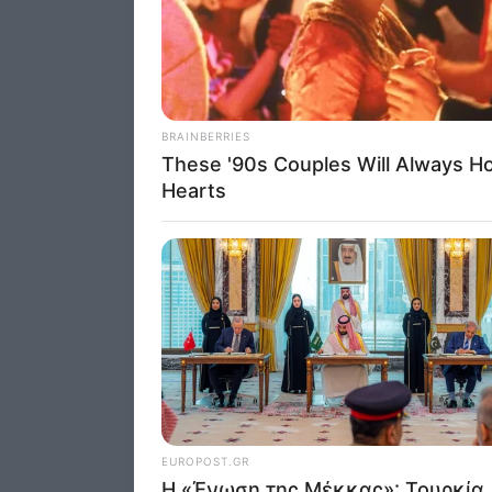
Opted 
I want 
Advertis
Opted 
I want t
of my P
was col
Opted 
Google 
I want t
web or d
I want t
purpose
I want 
I want t