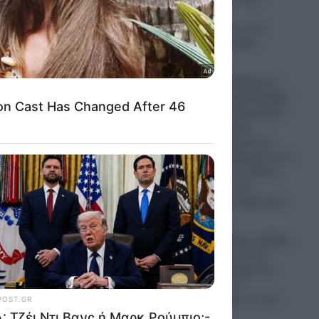
καταψύκτη!-
Καταδικάστηκε σε 11
μήνες με αναστολή
07.08.2026
Η «Ένωση της Μέκκας»:
Τουρκία, Σαουδική Αραβία
και Πακιστάν υπέγραψαν
ιστορική αμυντική
συμφωνία θέλοντας να
αλλάξουν τα δεδομένα στη
Μέση Ανατολή- Ο ρόλος
του Ισλάμ στις νέες
γεωπολιτικές ισορροπίες
07.08.2026
ΗΠΑ: Τζέι Ντι Βανς ή Μαρκ
Ρούμπιο;- Έχει όντως
επιλέξει το διάδοχο του
στο Λευκό Οίκο ο
Ντόναλντ Τραμπ;- Τι θα
γίνει το 2028