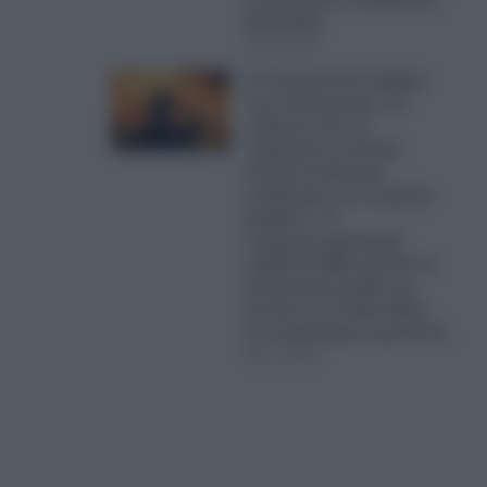
Μπακέλας
07.08.2026
Οι σοκαριστικοί αριθμοί
της καταστροφής: «H
ενέργεια από τις
πυρκαγιές σε Δυτική
Αττική και Βοιωτία
ισοδυναμεί με 6 ατομικές
βόμβες!»- Η
πυρομετεωρολογική
ομάδα FLAME αναλύει τα
τρομακτικά μεγέθη της
φωτιάς που έκαψε δάση
και κατέστρεψε περιουσίες
07.08.2026