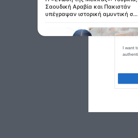
web or d
I want t
or app.
I want t
I want t
authenti