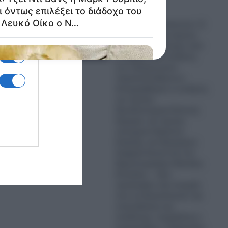
07.08.2026
Σκάνδαλο υποκλοπών: Ο
εισαγγελέας του Αρείου
Πάγου δεν ανασύρει από
το αρχείο την υπόθεση
των τηλεφωνικών
παρακολουθήσεων-
Απορρίφθηκαν οι αιτήσεις
του πρώην
Πρωθυπουργού Αντώνη
Σαμαρά, του πρώην
υπουργού Χρήστου
Σπίρτζη, του δικηγόρου
Ζαχαρία Κεσσέ και του
δημοσιογράφου Θανάση
Κουκάκη – «Δεν
προέκυψαν νέα στοιχεία
που να δικαιολογούν την
επανεξέταση της
υπόθεσης» ισχυρίζεται ο
εισαγγελέας κ. Ευάγγελος