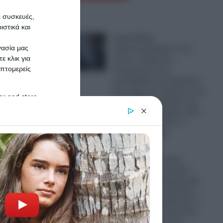
ε συσκευές,
καλούν
στικά και
πιτα
Greek Mafia:
γασία μας
«Πρωτοπαλίκαρο» του
ε κλικ για
Έντικ ο 31χρονος
πτομερείς
Γεωργιανός που
συνελήφθη στη Γερμανία-
Την άκρη του νήματος που
er and store
θα ξετυλίξει τη δράση της
to grant or
ρωσόφωνης μαφίας στην
ed purposes
Ελλάδα αναζητούν οι
Ελληνικές Αρχές
07.08.2026
Μυστράς: «Δεν ήταν
οικονομικά τα κίνητρά
μου, είχα την ψυχολογική
ανάγκη να τον κρατήσω
άφθαρτο!» ισχυρίστηκε ο
55χρονος που κρατούσε
τον πατέρα του στον