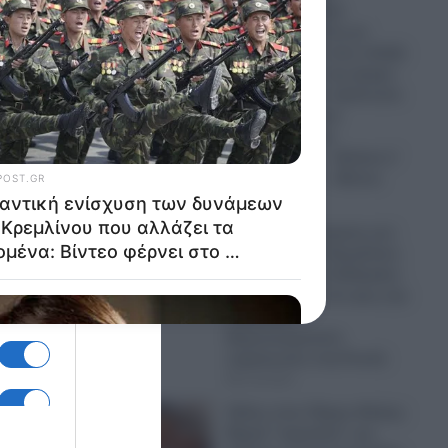
Καλλιμάνη: Πήρε
αρκετούς δίσκους με
λουλούδια και τους πέταξε
σε θεατή, που της έριχνε
λουλούδια στο πρόσωπο
κατά τη διάρκεια
συναυλίας στην
Ηγουμενίτσα – «Εσένα σ’
αρέσει αυτό;» – Βίντεο
07.08.2026
Σημαντική ενίσχυση των
δυνάμεων του Κρεμλίνου
που αλλάζει τα δεδομένα:
Βίντεο φέρνει στο φως την
παρουσία
Βορειοκορεατών
στρατιωτών στη Ρωσία
07.08.2026
Σάλος στον Πύργο Ηλείας:
Βαριά “καμπάνα” για