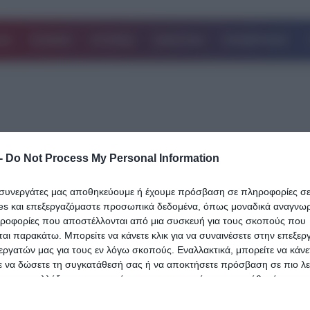
ΔΑ
ΚΟΣΜΟΣ
ΙΣΤΟΡΙΕΣ
ΑΘΛΗΤΙΚΑ
ΕΠΙΧΕΙΡΗΣΕΙΣ
-
Do Not Process My Personal Information
05.05.2024
ι συνεργάτες μας αποθηκεύουμε ή έχουμε πρόσβαση σε πληροφορίες σ
Βόρεια ‘Ηπειρος: Βρέθηκε ο δολοφόνος
es και επεξεργαζόμαστε προσωπικά δεδομένα, όπως μοναδικά αναγνωρι
ηλικιωμένου ζευγαριού – Ο 69χρονος
ηροφορίες που αποστέλλονται από μια συσκευή για τους σκοπούς που
αι παρακάτω. Μπορείτε να κάνετε κλικ για να συναινέσετε στην επεξερ
συγχωριανός έπινε μαζί τους καφέ πριν
εργατών μας για τους εν λόγω σκοπούς. Εναλλακτικά, μπορείτε να κάνετ
δολοφονήσει
ε να δώσετε τη συγκατάθεσή σας ή να αποκτήσετε πρόσβαση σε πιο λε
 και να αλλάξετε τις προτιμήσεις σας πριν από τη συγκατάθεσή σας.
Βρέθηκε και συνελήφθη ο δολοφόνος των δύο ηλικιωμένων Ελλήν
80χρονου Κώστα και της 84χρονης Κλεονίκης Ηλία, στο χωριό Βό
 that this website/app uses one or more Google services and may gath