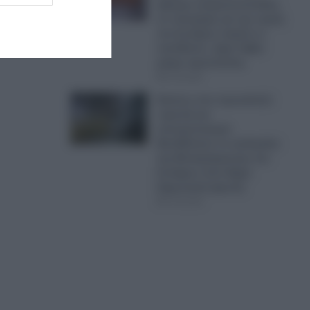
ψήσιμο γουρουνοπούλας
σε πανηγύρι για την εορτή
του Σωτήρος παρότι οι
υπεύθυνοι, είχαν λάβει
μέτρα προστασίας
07.08.2026
Εικόνες που προκαλούν
ντροπή και
αποτροπιασμό:
Βανδάλισαν το εκκλησάκι
της Μεταμόρφωσης του
Σωτήρος στον Δήμο
Σαρωνικού (φωτο)
07.08.2026