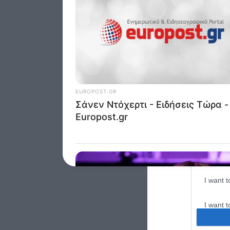
Google 
I want t
web or d
I want t
purpose
I want 
I want t
web or d
I want t
or app.
I want t
I want t
authenti