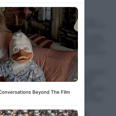
to grant or
ed purposes
Ψυχρολουσία: Γιατί η
Σουηδία κάνει πρόβες για
μαζικές κηδείες
κοι
στρατιωτών; – Σε εξέλιξη
υ
εν κρυπτώ προετοιμασίες
για Παγκόσμιο Πόλεμο
μεταξύ ΝΑΤΟ-ΕΕ με Ρωσία-
Κίνα
 υπόθεση
07.08.2026
ωμένους…
Στο “Κόκκινο” ο Περσικός
Κόλπος: Η Τεχεράνη
απειλεί με σφοδρά
χτυπήματα όλες τις χώρες
της περιοχής εάν δεν
σταματήσουν τον Τραμπ
07.08.2026
Έξαλλη η Ιουλία