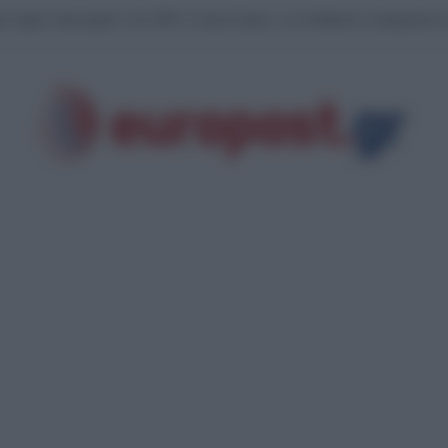
άν έφερε “φαγωμάρα” στις ΗΠΑ: Η οργή Τραμπ, τα αποθέματα πυρομαχικών 