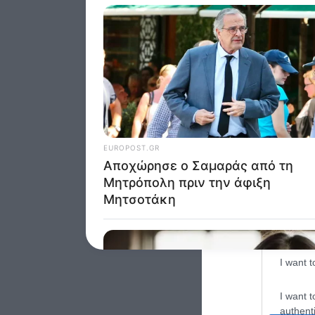
Google 
I want t
web or d
I want t
purpose
I want 
I want t
web or d
I want t
or app.
I want t
I want t
authenti