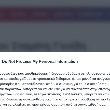
ΔΑ
ΚΟΣΜΟΣ
ΙΣΤΟΡΙΕΣ
ΑΘΛΗΤΙΚΑ
ΕΠΙΧΕΙΡΗΣΕΙΣ
ον Σταμάτη Γονίδη
-
Do Not Process My Personal Information
14.02.2024
Δύσκολες ώρες για τον Σταμάτη Γονίδη 
ι συνεργάτες μας αποθηκεύουμε ή έχουμε πρόσβαση σε πληροφορίες σ
Αποκάλυψε το πρόβλημα υγείας που το
es και επεξεργαζόμαστε προσωπικά δεδομένα, όπως μοναδικά αναγνωρι
ταλαιπώρησε
ηροφορίες που αποστέλλονται από μια συσκευή για τους σκοπούς που
αι παρακάτω. Μπορείτε να κάνετε κλικ για να συναινέσετε στην επεξερ
Ο Σταμάτης Γονίδης μίλησε στην εκπομπή «Πάμε Δανάη!» για τη 
εργατών μας για τους εν λόγω σκοπούς. Εναλλακτικά, μπορείτε να κάνετ
ε να δώσετε τη συγκατάθεσή σας ή να αποκτήσετε πρόσβαση σε πιο λε
συνεργασία με την Panik Records, αλλά και την…
 και να αλλάξετε τις προτιμήσεις σας πριν από τη συγκατάθεσή σας.
Δείτε Περισσότερα