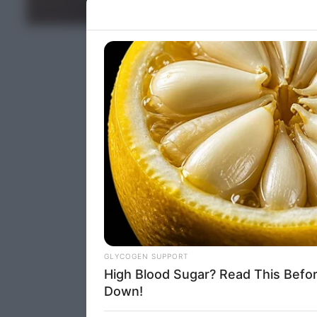
Please note
ΤΕΛΕΥΤΑΙΑ ΝΕΑ
information 
deny consent
in below Go
Persona
I want t
Opted 
I want t
Opted 
I want 
Advertis
Opted 
I want t
of my P
was col
Opted 