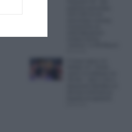
Τουρκικά F-16 – Δύο
μαχητικά αεροσκάφη,
πέντε UAV και ένα
αεροσκάφος ναυτικής
συνεργασίας και
ανθυποβρυχιακού
πολέμου έκαναν
“κόσκινο” το FIR Αθηνών
06.08.2026
Ο Τραμπ έχρισε τον
διάδοχό του: «Τελικά,
πρέπει να εκλέξουμε τον
Τζέι Ντι» – Δείτε τι είπε ο
Αμερικανός Πρόεδρος σε
ιδιωτική συνάντηση με
δωρητές και χορηγούς
06.08.2026