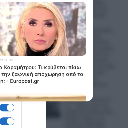
“Μέκκα” και δέχθηκε
σφοδρή επίθεση από
απόστρατο Ναύαρχο
06.08.2026
Εικόνες που προκαλούν
σάλο: Ο απόλυτος
εξευτελισμός για Ρώσo
λιποτάκτη – Τον έντυσαν
με ροζ φόρεμα και τον
στέλνουν στην πρώτη
γραμμή και αντί για όπλο
του έδωσαν ερωτικό
βοήθημα για να…
“πολεμήσει” (βίντεο)
06.08.2026
Ο Ερντογάν “τελειώνει”
τα… “ήρεμα νερά” της
Κυβέρνησης Μητσοτάκη:
Πρόβα πολέμου στο
Αιγαίο με οπλισμένα