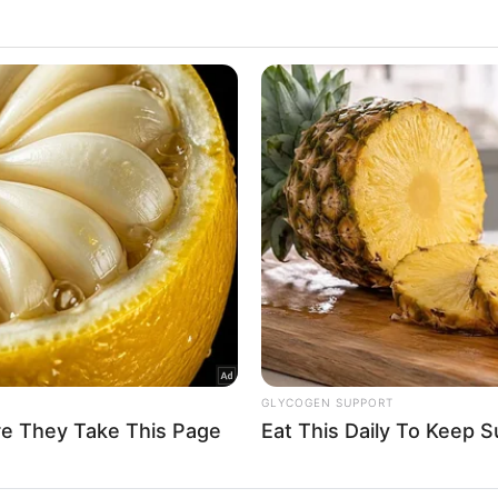
 that this website/app uses one or more Google services and may gath
including but not limited to your visit or usage behaviour. You may click 
 to Google and its third-party tags to use your data for below specifi
ogle consent section.
l Data Processing Opt Outs
o opt-out of the Sharing of my personal data.
In
o opt-out of the Sale of my Personal Data.
In
to opt-out of processing my Personal Data for Targeted
ing.
In
o opt-out of Collection, Use, Retention, Sale, and/or Sharing
ersonal Data that Is Unrelated with the Purposes for which it
lected.
Out