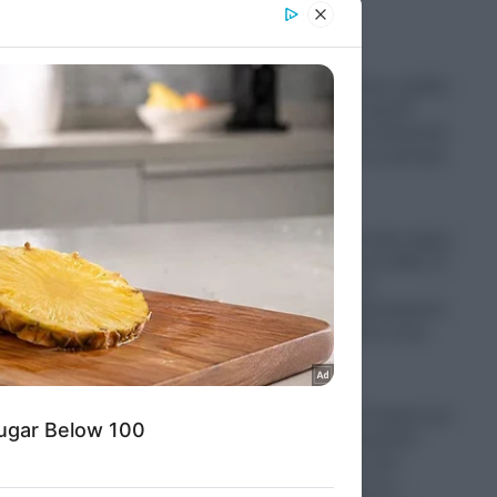
er and store
to grant or
ed purposes
Παραστρατιωτικες ομάδες
Κολομβιανων καρτέλ
πολεμούν στην Ουκρανία
για να μάθουν τα μυστικά
των drones
06.08.2026
Ο πόλεμος στο Ιράν έφερε
“φαγωμάρα” στις ΗΠΑ: Η
οργή Τραμπ, τα
αποθέματα πυρομαχικών
και οι επιπτώσεις στην
Ουκρανία
06.08.2026
“Σφαγή” στην Τουρκία για
την Παναγία Σουμελά:
Επιχειρηματίας την
παρομοίασε με τη…