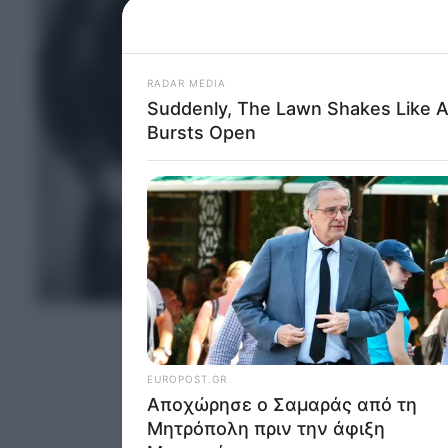
Please note
information 
deny consent
in below Go
Persona
I want t
Opted 
I want t
ΤΕΛΕΥΤΑΙΑ ΝΕΑ
Opted 
I want 
Advertis
Opted 
I want t
of my P
was col
Opted 