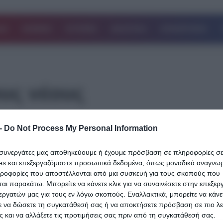
ΔΑ
ΚΟΣΜΟΣ
ΙΣΤΟΡΙΕΣ
ΑΘΛΗΤΙΚΑ
ΕΠΙΧΕΙΡΗΣΕΙΣ
υς νέους
26.09.2023
-
Do Not Process My Personal Information
Εγκληματικότητα στους νέους: Οργιάζο
ι συνεργάτες μας αποθηκεύουμε ή έχουμε πρόσβαση σε πληροφορίες σ
αλλεπάλληλα κρούσματα επιθέσεων σε
es και επεξεργαζόμαστε προσωπικά δεδομένα, όπως μοναδικά αναγνωρι
ανήλικους σε όλην την Ελλάδα!
ηροφορίες που αποστέλλονται από μια συσκευή για τους σκοπούς που
αι παρακάτω. Μπορείτε να κάνετε κλικ για να συναινέσετε στην επεξερ
Πολλά είναι τα περιστατικά ξυλοδαρμών ανηλίκων – σε πολλές
εργατών μας για τους εν λόγω σκοπούς. Εναλλακτικά, μπορείτε να κάνετ
περιπτώσεις προέρχονται και από ανήλικους- σε διάφορες περιοχ
ε να δώσετε τη συγκατάθεσή σας ή να αποκτήσετε πρόσβαση σε πιο λε
χώρας, μόλις…
 και να αλλάξετε τις προτιμήσεις σας πριν από τη συγκατάθεσή σας.