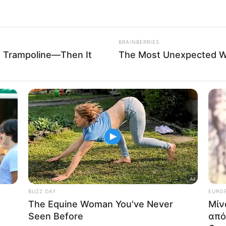
 that this website/app uses one or more Google services and may gath
Δείτε Περισσότερα
including but not limited to your visit or usage behaviour. You may click 
 to Google and its third-party tags to use your data for below specifi
ogle consent section.
l Data Processing Opt Outs
o opt-out of the Sharing of my personal data.
In
o opt-out of the Sale of my Personal Data.
In
to opt-out of processing my Personal Data for Targeted
ing.
In
o opt-out of Collection, Use, Retention, Sale, and/or Sharing
ersonal Data that Is Unrelated with the Purposes for which it
lected.
Out