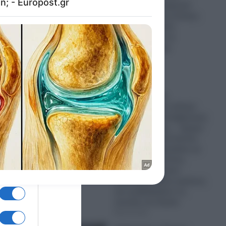
πύραυλος της SpaceX
προσκρούει στη Σελήνη
και δημιουργείται
κρατήρας από τη
σφοδρότητα της
σύγκρουσης
05.08.2026
Ο Ερντογάν
προετοιμάζεται
πυρετωδώς για πόλεμο
και η Ελληνική Κυβέρνηση
“βλέπει” ακόμη… “ήρεμα
νερά”: Τουρκικά drones
καμικάζι K2 Bayraktar, με
τεχνητή νοημοσύνη,
πραγματοποίησαν
αυτόνομη πτήση σμήνους
και αναβαθμίζουν τις
απειλές στο Αιγαίο
05.08.2026