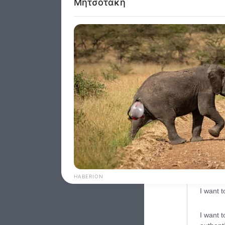
Google 
I want t
web or d
I want t
purpose
I want 
I want t
web or d
I want t
or app.
I want t
I want t