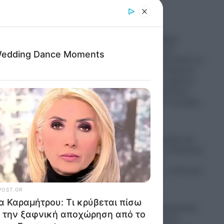
er and store
to grant or
ed purposes
Αυτή είναι σοβαρή
αντιμετώπιση του
Μεταναστευτικού: Δείτε σε
βίντεο, πως οι Πολωνοί
συλλαμβάνουν αμέσως
Σομαλούς μετανάστες,
που εισέβαλαν στη χώρα
τους
05.08.2026
Ένας χρόνος χωρίς την
Λένα Σαμαρά – Ο Αντώνης
, η Γεωργία , ο
Κωνσταντίνος , η Τετη και
οι άλλοι
05.08.2026
Εικόνες που προκαλούν
δέος: Η στιγμή που