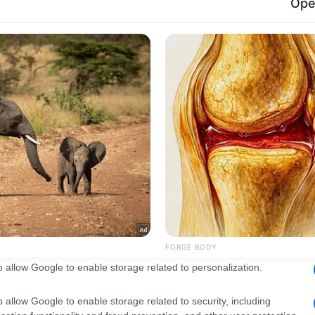
consents
o allow Google to enable storage related to advertising like cookies on
evice identifiers in apps.
o allow my user data to be sent to Google for online advertising
s.
to allow Google to send me personalized advertising.
o allow Google to enable storage related to analytics like cookies on
evice identifiers in apps.
o allow Google to enable storage related to functionality of the website
o allow Google to enable storage related to personalization.
o allow Google to enable storage related to security, including