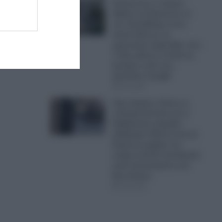
Απίστευτος ο Τραμπ:
Έβαλε να ξηλώσουν το
νέο ελικοδρόμιο στον
Λευκό Οίκο με τη
γρανιτένια σφραγίδα, που
ο ίδιος έδωσε εντολή να
φτιαχτεί, γιατί του…
φαινόταν στραβό
05.08.2026
Έχει ξεφύγει τελείως η
εγκληματικότητα και η
Κυβέρνηση σφυρίζει
αδιάφορα: Βίντεο-σοκ με
Ρομά με μαχαίρι στο
στόμα κινείται απειλητικά
κατά αστυνομικών στα
Άνω Λιόσια
05.08.2026