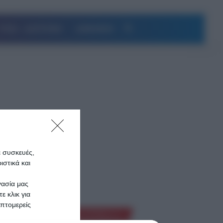
Αναζήτηση
ΥΓΕΙΑ – ΔΙΑΤΡΟΦΗ
ΔΗΜΟΦΙΛΗ
υν τα
ε συσκευές,
στικά και
γασία μας
ε κλικ για
ές της
πτομερείς
Ροή Ειδήσεων