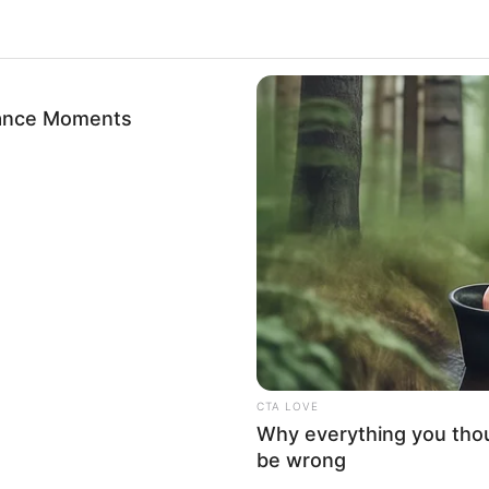
 that this website/app uses one or more Google services and may gath
Δείτε Περισσότερα
including but not limited to your visit or usage behaviour. You may click 
 to Google and its third-party tags to use your data for below specifi
ogle consent section.
l Data Processing Opt Outs
o opt-out of the Sharing of my personal data.
In
o opt-out of the Sale of my Personal Data.
In
to opt-out of processing my Personal Data for Targeted
ing.
In
o opt-out of Collection, Use, Retention, Sale, and/or Sharing
ersonal Data that Is Unrelated with the Purposes for which it
lected.
Out