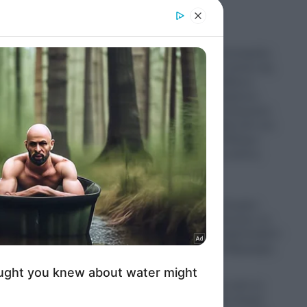
er and store
to grant or
ed purposes
Δούναβης: Η εκτεταμένη
ξηρασία και η πτώση της
στάθμης των υδάτων
έφερε στην επιφάνεια
απομεινάρια πολεμικών
πλοίων των Ναζί από τον
Β’ Παγκόσμιο Πόλεμο-
Εντυπωσιακές εικόνες
(Βίντεο)
09.08.2026
Πυρκαγιά στο Στεφάνι
Κορινθίας: «Ξέσπασε σε
σημείο με φωτοβολταϊκά!»
αναφέρει ο αντιδήμαρχος
09.08.2026
ΗΠΑ: Ο δρόμος από το
Μίσιγκαν ως τον Λευκό