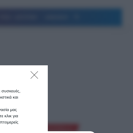
Αναζήτηση
ΥΓΕΙΑ – ΔΙΑΤΡΟΦΗ
ΔΗΜΟΦΙΛΗ
τιές”
ε συσκευές,
στικά και
γασία μας
του
ε κλικ για
υ,
πτομερείς
Ροή Ειδήσεων