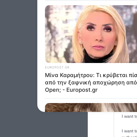
Google 
I want t
web or d
I want t
purpose
I want 
I want t
web or d
I want t
or app.
I want t
I want t