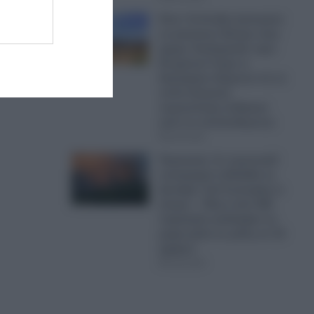
Κίνα: Οι Κινέζοι ξεκίνησαν
να φυτεύουν δέντρα στην
έρημο Τακλαμακάν πριν
50 χρόνια-Τώρα οι
δορυφόροι δείχνουν ότι το
τοπίο δεσμεύει
περισσότερο άνθρακα
από ό,τι απελευθερώνει
09.08.2026
Πυρκαγιές: Σε πορτοκαλί
συναγερμό η Ελλάδα τη
Δευτέρα- Στα 9 μποφόρ οι
άνεμοι – Πάνω από 400
πυρκαγιές κατέκαψαν τη
χώρα μέσα σε μόλις σε 10
ημέρες!
09.08.2026