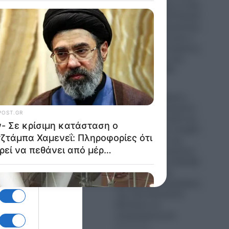
Οίκο- Τι σημαίνει η νίκη
του Αμπντούλ Ελ-Σαγέντ
για τους Δημοκρατικούς-
Πως μπορεί να γίνει ο
πρώτος Μουσουλμάνος
Γερουσιαστής στην
ιστορία των ΗΠΑ
09.08.2026
Τουρκία: Ο Τούρκος
Υπουργός Εξωτερικών
Χακάν Φιντάν καλεί και
την Αίγυπτο να ενταχθεί
στη “Συμφωνία της
Μέκκας”!- Οι τεράστιοι
κίνδυνοι για την Ελλάδα
που βλέπει τους
φαινομενικά συμμάχους
της στην Ανατολική
Μεσόγειο να
απομακρύνονται
09.08.2026