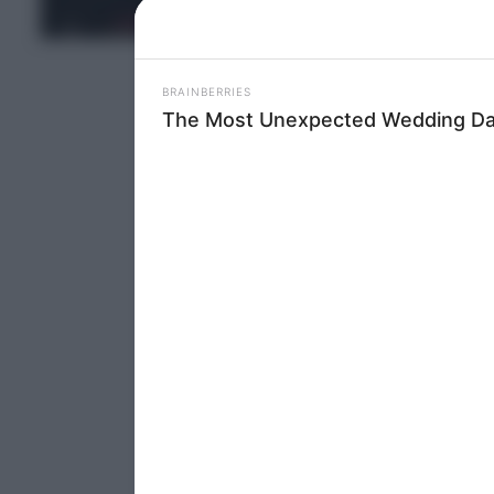
MEDIA
Please note
information 
deny consent
in below Go
Persona
I want t
Opted 
I want t
Opted 
I want 
Advertis
Opted 
I want t
of my P
was col
Opted 