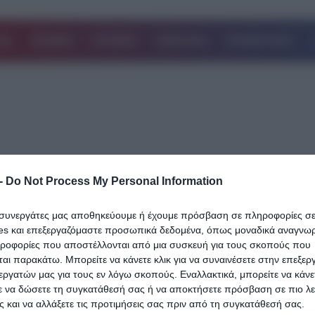
ΔΑ
ΚΟΣΜΟΣ
ΙΣΤΟΡΙΕΣ
ΑΘΛΗΤΙΚΑ
ΕΠΙΧΕΙΡΗΣΕΙΣ
17.03.2024
-
Do Not Process My Personal Information
Έλενα Κώνστα: “Ζάλισε” και “άναψε φω
ι συνεργάτες μας αποθηκεύουμε ή έχουμε πρόσβαση σε πληροφορίες σ
με το τσιφτετέλι της στην εκπομπή του
es και επεξεργαζόμαστε προσωπικά δεδομένα, όπως μοναδικά αναγνωρι
Χρήστου Φερεντίνου (Video)
ηροφορίες που αποστέλλονται από μια συσκευή για τους σκοπούς που
αι παρακάτω. Μπορείτε να κάνετε κλικ για να συναινέσετε στην επεξερ
Φωτιά στα κόκκινα η Έλενα Κώνστα, η οποία χθες, βράδυ Σαββά
εργατών μας για τους εν λόγω σκοπούς. Εναλλακτικά, μπορείτε να κάνετ
(16/3) βρέθηκε καλεσμένη στην εκπομπή του Χρήστου Φερεντίνο
ε να δώσετε τη συγκατάθεσή σας ή να αποκτήσετε πρόσβαση σε πιο λε
Σάββατο…
 και να αλλάξετε τις προτιμήσεις σας πριν από τη συγκατάθεσή σας.