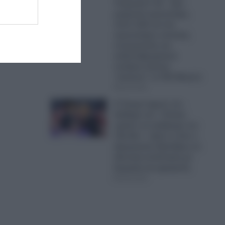
Τουρκικά F-16 – Δύο
μαχητικά αεροσκάφη,
πέντε UAV και ένα
αεροσκάφος ναυτικής
συνεργασίας και
ανθυποβρυχιακού
πολέμου έκαναν
“κόσκινο” το FIR Αθηνών
06.08.2026
Ο Τραμπ έχρισε τον
διάδοχό του: «Τελικά,
πρέπει να εκλέξουμε τον
Τζέι Ντι» – Δείτε τι είπε ο
Αμερικανός Πρόεδρος σε
ιδιωτική συνάντηση με
δωρητές και χορηγούς
06.08.2026