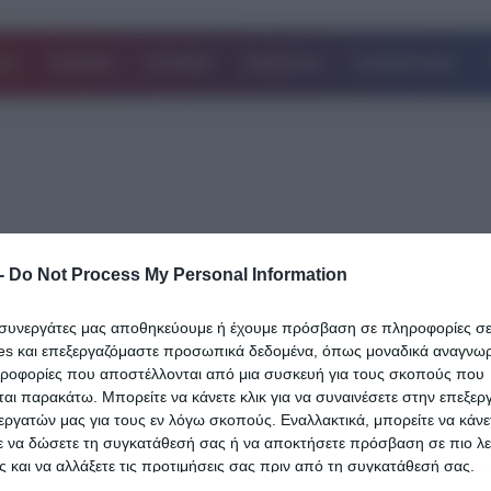
ΔΑ
ΚΟΣΜΟΣ
ΙΣΤΟΡΙΕΣ
ΑΘΛΗΤΙΚΑ
ΕΠΙΧΕΙΡΗΣΕΙΣ
-
Do Not Process My Personal Information
15.08.2024
Ευλογιά των πιθήκων: Ο ΠΟΥ κήρυξε
ι συνεργάτες μας αποθηκεύουμε ή έχουμε πρόσβαση σε πληροφορίες σ
παγκόσμια κατάσταση έκτακτης ανάγκη
es και επεξεργαζόμαστε προσωπικά δεδομένα, όπως μοναδικά αναγνωρι
Αύξηση των κρουσμάτων κατά 160% σε
ηροφορίες που αποστέλλονται από μια συσκευή για τους σκοπούς που
αι παρακάτω. Μπορείτε να κάνετε κλικ για να συναινέσετε στην επεξερ
σχέση με την προηγούμενη χρονιά-
εργατών μας για τους εν λόγω σκοπούς. Εναλλακτικά, μπορείτε να κάνετ
Συναγερμός κυρίως για γυναίκες και πα
ε να δώσετε τη συγκατάθεσή σας ή να αποκτήσετε πρόσβαση σε πιο λε
 και να αλλάξετε τις προτιμήσεις σας πριν από τη συγκατάθεσή σας.
Παγκόσμια κατάσταση για την ευλογιά των πιθήκων κήρυξε ο ΠΟΥ