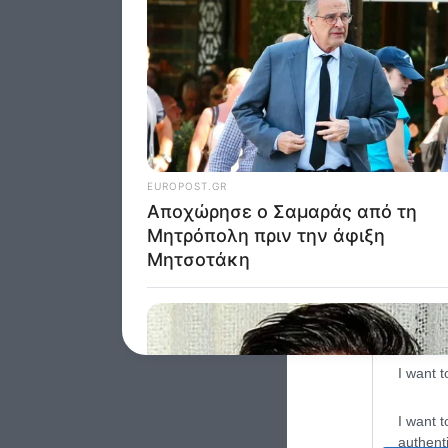
Google 
I want t
web or d
I want t
purpose
I want 
I want t
web or d
I want t
or app.
I want t
I want t
authenti