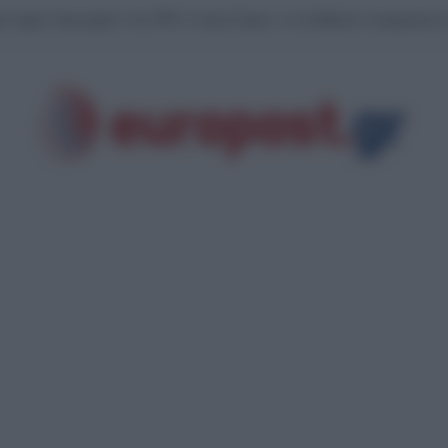
άν έφερε “φαγωμάρα” στις ΗΠΑ: Η οργή Τραμπ, τα αποθέματα πυρομαχικών 