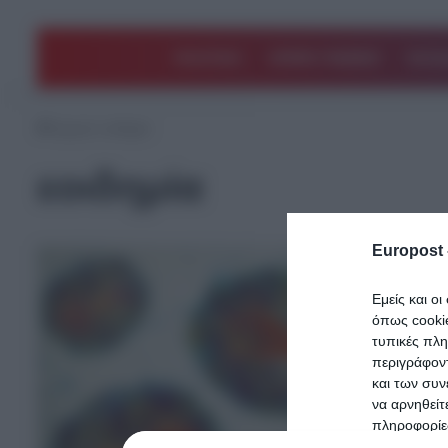
ΠΟΛΙΤΙΚΗ
ΑΡΘΡΑ ΓΝΩΜΗΣ
EΛΛΑ
Αρχική
/
εοιδημία
εοιδημία
Europost 
Εμείς και ο
όπως cooki
τυπικές πλ
περιγράφοντ
και των συν
να αρνηθείτ
πληροφορίες