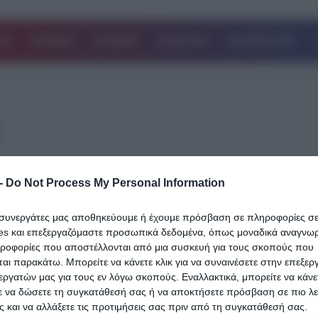
ΔΑ
ΚΟΣΜΟΣ
ΙΣΤΟΡΙΕΣ
ΑΘΛΗΤΙΚΑ
ΕΠΙΧΕΙΡΗΣΕΙΣ
05.01.2025
-
Do Not Process My Personal Information
Κρίσιμη η κατάσταση της υγείας του
ι συνεργάτες μας αποθηκεύουμε ή έχουμε πρόσβαση σε πληροφορίες σ
Αρχιεπισκόπου Αλβανίας Αναστάσιου:
es και επεξεργαζόμαστε προσωπικά δεδομένα, όπως μοναδικά αναγνωρι
Παρουσίασε επιδείνωση το βράδυ του
ηροφορίες που αποστέλλονται από μια συσκευή για τους σκοπούς που
αι παρακάτω. Μπορείτε να κάνετε κλικ για να συναινέσετε στην επεξερ
Σαββάτου – Παραμένει σε απλή κλίνη κα
εργατών μας για τους εν λόγω σκοπούς. Εναλλακτικά, μπορείτε να κάνετ
παρακολουθείται στενά από ομάδα
ε να δώσετε τη συγκατάθεσή σας ή να αποκτήσετε πρόσβαση σε πιο λε
επιστημόνων
 και να αλλάξετε τις προτιμήσεις σας πριν από τη συγκατάθεσή σας.