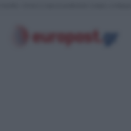
ι Κορινθίας: «Ξέσπασε σε σημείο με φωτοβολταϊκά!» αναφέρει ο αντιδήμαρχ