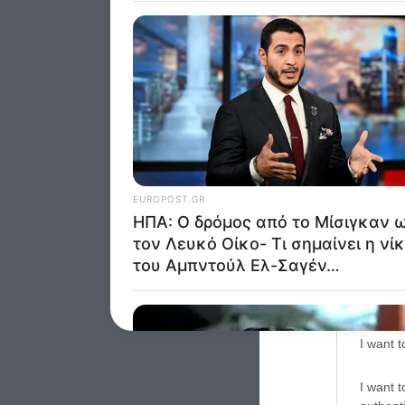
Google 
I want t
web or d
I want t
purpose
I want 
I want t
web or d
I want t
or app.
I want t
I want t