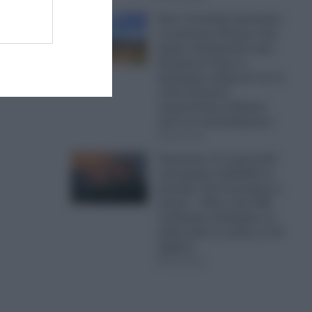
Κίνα: Οι Κινέζοι ξεκίνησαν
να φυτεύουν δέντρα στην
έρημο Τακλαμακάν πριν
50 χρόνια-Τώρα οι
δορυφόροι δείχνουν ότι το
τοπίο δεσμεύει
περισσότερο άνθρακα
από ό,τι απελευθερώνει
09.08.2026
Πυρκαγιές: Σε πορτοκαλί
συναγερμό η Ελλάδα τη
Δευτέρα- Στα 9 μποφόρ οι
άνεμοι – Πάνω από 400
πυρκαγιές κατέκαψαν τη
χώρα μέσα σε μόλις σε 10
ημέρες!
09.08.2026