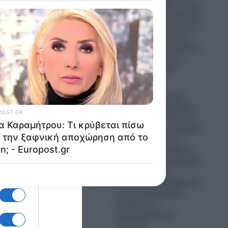
Οίκο- Τι σημαίνει η νίκη
του Αμπντούλ Ελ-Σαγέντ
για τους Δημοκρατικούς-
Πως μπορεί να γίνει ο
πρώτος Μουσουλμάνος
Γερουσιαστής στην
ιστορία των ΗΠΑ
09.08.2026
Τουρκία: Ο Τούρκος
Υπουργός Εξωτερικών
Χακάν Φιντάν καλεί και
την Αίγυπτο να ενταχθεί
στη “Συμφωνία της
Μέκκας”!- Οι τεράστιοι
κίνδυνοι για την Ελλάδα
που βλέπει τους
φαινομενικά συμμάχους
της στην Ανατολική
Μεσόγειο να
απομακρύνονται
09.08.2026