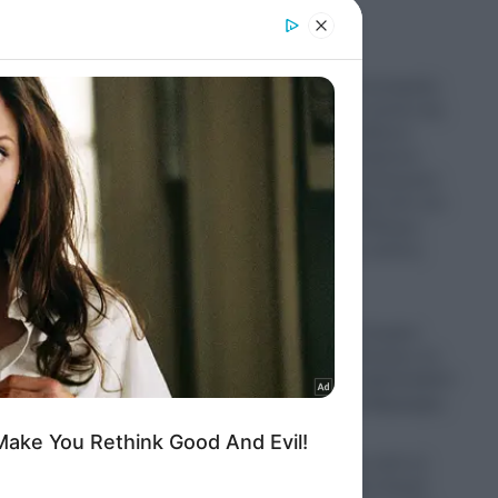
er and store
to grant or
ed purposes
Δούναβης: Η εκτεταμένη
ξηρασία και η πτώση της
στάθμης των υδάτων
έφερε στην επιφάνεια
απομεινάρια πολεμικών
πλοίων των Ναζί από τον
Β’ Παγκόσμιο Πόλεμο-
Εντυπωσιακές εικόνες
(Βίντεο)
09.08.2026
Πυρκαγιά στο Στεφάνι
Κορινθίας: «Ξέσπασε σε
σημείο με φωτοβολταϊκά!»
αναφέρει ο αντιδήμαρχος
09.08.2026
ΗΠΑ: Ο δρόμος από το
Μίσιγκαν ως τον Λευκό