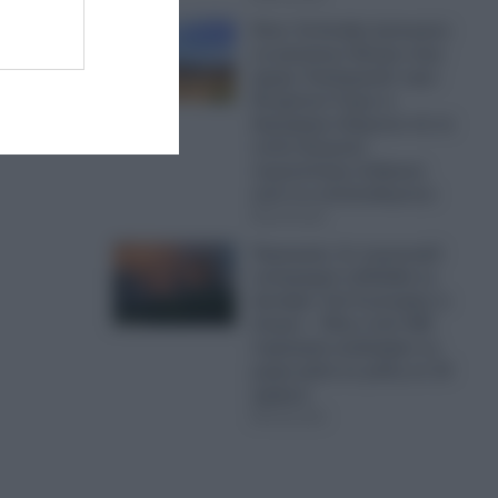
Κίνα: Οι Κινέζοι ξεκίνησαν
να φυτεύουν δέντρα στην
έρημο Τακλαμακάν πριν
50 χρόνια-Τώρα οι
δορυφόροι δείχνουν ότι το
τοπίο δεσμεύει
περισσότερο άνθρακα
από ό,τι απελευθερώνει
09.08.2026
Πυρκαγιές: Σε πορτοκαλί
συναγερμό η Ελλάδα τη
Δευτέρα- Στα 9 μποφόρ οι
άνεμοι – Πάνω από 400
πυρκαγιές κατέκαψαν τη
χώρα μέσα σε μόλις σε 10
ημέρες!
09.08.2026