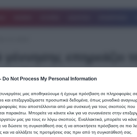
ΔΑ
ΚΟΣΜΟΣ
ΙΣΤΟΡΙΕΣ
ΑΘΛΗΤΙΚΑ
ΕΠΙΧΕΙΡΗΣΕΙΣ
ητα των παιδιών
 γέννησης επηρεάζει τ
 παιδιών
-
Do Not Process My Personal Information
ι συνεργάτες μας αποθηκεύουμε ή έχουμε πρόσβαση σε πληροφορίες σ
31.01.2024
es και επεξεργαζόμαστε προσωπικά δεδομένα, όπως μοναδικά αναγνωρι
Έρευνα: Πώς η σειρά γέννησης επηρεά
ηροφορίες που αποστέλλονται από μια συσκευή για τους σκοπούς που
την προσωπικότητα των παιδιών
αι παρακάτω. Μπορείτε να κάνετε κλικ για να συναινέσετε στην επεξερ
εργατών μας για τους εν λόγω σκοπούς. Εναλλακτικά, μπορείτε να κάνετ
Η ηλικιακή σειρά γέννησής μας μέσα στην οικογένεια θεωρείται έν
ε να δώσετε τη συγκατάθεσή σας ή να αποκτήσετε πρόσβαση σε πιο λε
σημαντικός παράγοντας επιρροής στην ανάπτυξη της προσωπικ
 και να αλλάξετε τις προτιμήσεις σας πριν από τη συγκατάθεσή σας.