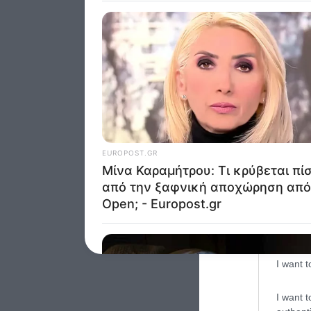
Google 
I want t
web or d
I want t
purpose
I want 
I want t
web or d
I want t
or app.
I want t
I want t