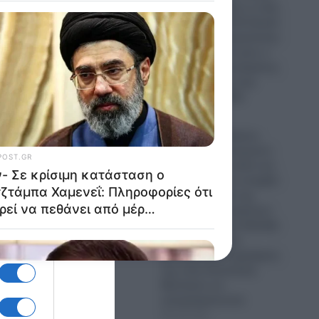
Οίκο- Τι σημαίνει η νίκη
του Αμπντούλ Ελ-Σαγέντ
για τους Δημοκρατικούς-
Πως μπορεί να γίνει ο
πρώτος Μουσουλμάνος
Γερουσιαστής στην
ιστορία των ΗΠΑ
09.08.2026
Τουρκία: Ο Τούρκος
Υπουργός Εξωτερικών
Χακάν Φιντάν καλεί και
την Αίγυπτο να ενταχθεί
στη “Συμφωνία της
Μέκκας”!- Οι τεράστιοι
κίνδυνοι για την Ελλάδα
που βλέπει τους
φαινομενικά συμμάχους
της στην Ανατολική
Μεσόγειο να
απομακρύνονται
09.08.2026