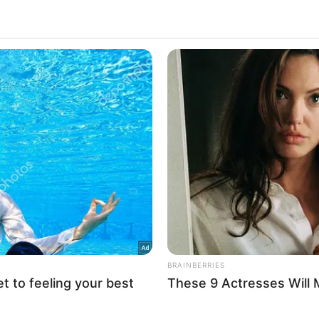
μας Οι ψυχολόγοι…
 that this website/app uses one or more Google services and may gath
including but not limited to your visit or usage behaviour. You may click 
Δείτε Περισσότερα
 to Google and its third-party tags to use your data for below specifi
ogle consent section.
l Data Processing Opt Outs
o opt-out of the Sharing of my personal data.
In
o opt-out of the Sale of my Personal Data.
In
to opt-out of processing my Personal Data for Targeted
ing.
In
o opt-out of Collection, Use, Retention, Sale, and/or Sharing
ersonal Data that Is Unrelated with the Purposes for which it
lected.
Out