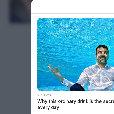
Please note
information 
deny consent
ΤΕΛΕΥΤΑΙΑ ΝΕΑ
in below Go
Persona
I want t
Opted 
I want t
Opted 
I want 
Advertis
Opted 
I want t
of my P
was col
Opted 