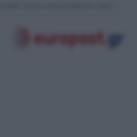
ι Κορινθίας: «Ξέσπασε σε σημείο με φωτοβολταϊκά!» αναφέρει ο αντιδήμαρχ