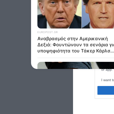
I want t
web or d
I want t
purpose
I want 
I want t
web or d
I want t
or app.
I want t
I want t
authenti