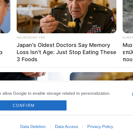
o allow Google to enable storage related to advertising like cookies on
evice identifiers in apps.
o allow my user data to be sent to Google for online advertising
s.
to allow Google to send me personalized advertising.
o allow Google to enable storage related to analytics like cookies on
evice identifiers in apps.
o allow Google to enable storage related to functionality of the website
o allow Google to enable storage related to personalization.
CONFIRM
o allow Google to enable storage related to security, including
cation functionality and fraud prevention, and other user protection.
Data Deletion
Data Access
Privacy Policy