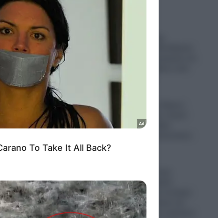
Ιράν- Σε κρίσιμη
κατάσταση ο Μοτζτάμπα
Χαμενεΐ: Πληροφορίες ότι
μπορεί να πεθάνει από
μέρα σε μέρα
07.08.2026
Τραγωδία στις Σέρρες:
Μητέρα και γιος νεκροί
μετά από σφοδρή
σύγκρουση αυτοκινήτου
με φορτηγό
07.08.2026
Αναβρασμός στην
Αμερικανική Δεξιά:
Φουντώνουν τα σενάρια
για υποψηφιότητα του
Τάκερ Κάρλσον απέναντι