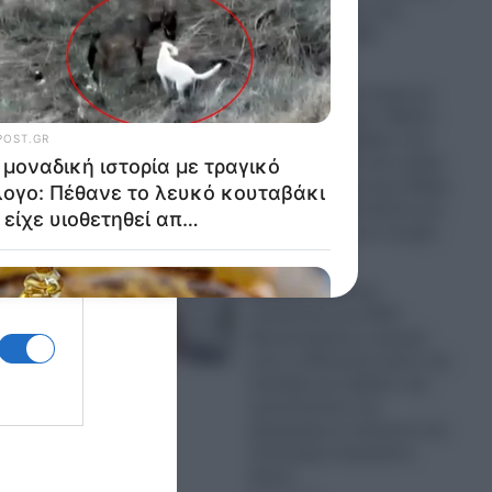
από τον Τραμπ στις
εκλογές του 2028
07.08.2026
Μια μοναδική ιστορία με
τραγικό επίλογο: Πέθανε
το λευκό κουταβάκι που
είχε υιοθετηθεί από αγέλη
λύκων σκορπώντας θλίψη
– Συγκλονιστικό βίντεο με
τις τελευταίες του στιγμές
07.08.2026
Μεγάλη πολιτική
ανατροπή στις ΗΠΑ:
Μουσουλμάνος γιατρός
από το Μίσιγκαν έκανε την
έκπληξη και κέρδισε την
εμπιστοσύνη των
ψηφοφόρων απέναντι στο
πανίσχυρο Ισραηλινό
λόμπι