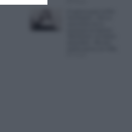
07.08.2026
27 χρόνια χωρίς τη Ρίτα
Σακελλαρίου – Από τα
εργοστάσια και τη
χωματερή του Σχιστού
«βασίλισσα» του λαϊκού
τραγουδιού – Μια ζωή
γεμάτη αγώνες και πάθη
07.08.2026