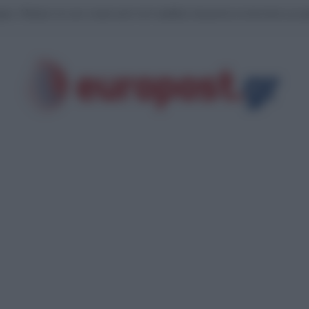
ρρες: Μητέρα και γιος νεκροί μετά από σφοδρή σύγκρουση αυτοκινήτου με φ