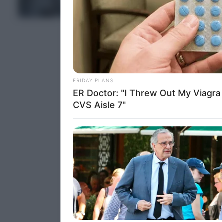
Persona
ΤΕΛΕΥΤΑΙΑ ΝΕΑ
I want t
Opted 
I want t
Opted 
I want 
Advertis
Opted 
I want t
of my P
was col
Opted 
Google 
I want t
web or d
I want t