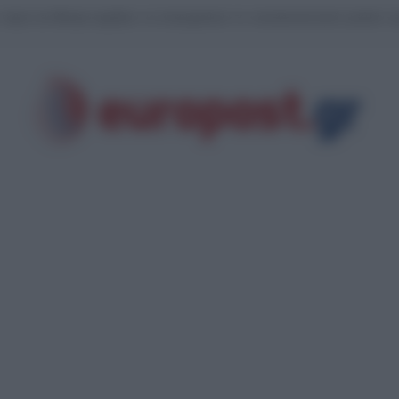
τανομή των 68 εκατ. ευρώ από το Ταμείο Ανάκαμψης για το πρόγραμμα της