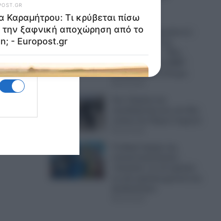
πυραύλους
06.08.2026
Μπαράζ αποχωρήσεων
από το κόμμα της
Καρυστιανού – “Μας
στοχοποιούν τα ΜΜΕ”
καταγγέλλει το Κίνημα
06.08.2026
Σοκ: Καμένα και
κατεδαφιστέα ένα στα δύο
σπίτια στο Πόρτο Γερμενό
06.08.2026
Το βαρύ τίμημα της
υπογεννητικότητας:
«Λουκέτο» σε 11 σχολεία
τη νέα σχολική χρονιά στα
Δωδεκάνησα
06.08.2026