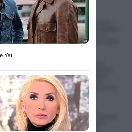
Guardian: Εστιατόρια,
παμπ και θέατρα αρχίζουν
να απαγορεύουν τα
«κατασκοπευτικά γυαλιά»
της Μeta
06.08.2026
Ερωτήματα για την
κατανομή των 68 εκατ.
ευρώ από το Ταμείο
Ανάκαμψης για το
πρόγραμμα της παιδικής
παχυσαρκίας
06.08.2026
«Άδειασαν» τα
αμερικανικά οπλοστάσια:
Σύγκρουση Τραμπ–
Χέγκσεθ για τους