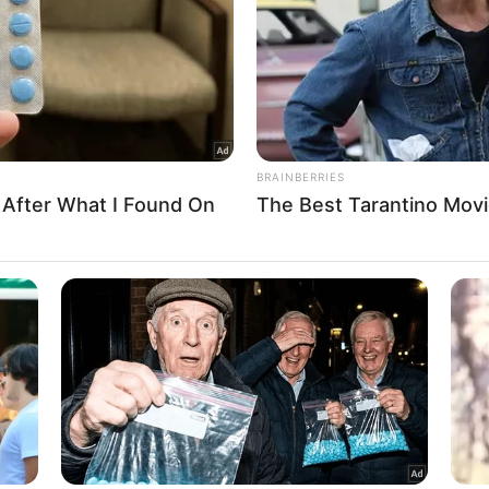
l Data Processing Opt Outs
o opt-out of the Sharing of my personal data.
In
o opt-out of the Sale of my Personal Data.
In
to opt-out of processing my Personal Data for Targeted
ing.
In
o opt-out of Collection, Use, Retention, Sale, and/or Sharing
ersonal Data that Is Unrelated with the Purposes for which it
lected.
Out
consents
o allow Google to enable storage related to advertising like cookies on
evice identifiers in apps.
o allow my user data to be sent to Google for online advertising