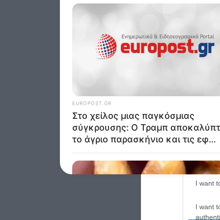
Google 
I want t
web or d
I want t
purpose
I want 
I want t
web or d
I want t
or app.
I want t
I want t
authenti