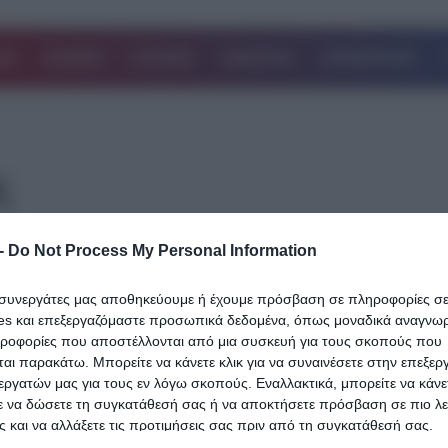
ΔΑ
ΚΟΣΜΟΣ
ΙΣΤΟΡΙΕΣ
ΑΘΛΗΤΙΚΑ
ΕΠΙΧΕΙΡΗΣΕΙΣ
ς
-
Do Not Process My Personal Information
19.05.2026
Διεθνής γαστρονομικός θρίαμβος: Αυτό 
ι συνεργάτες μας αποθηκεύουμε ή έχουμε πρόσβαση σε πληροφορίες σ
το Ελληνικό τυρί που κατέκτησε την κο
es και επεξεργαζόμαστε προσωπικά δεδομένα, όπως μοναδικά αναγνωρι
του Taste Atlas παγκοσμίως
ηροφορίες που αποστέλλονται από μια συσκευή για τους σκοπούς που
αι παρακάτω. Μπορείτε να κάνετε κλικ για να συναινέσετε στην επεξερ
Η ελληνική γαστρονομία συνεχίζει να αποσπά κορυφαίες διακρίσει
εργατών μας για τους εν λόγω σκοπούς. Εναλλακτικά, μπορείτε να κάνετ
ε να δώσετε τη συγκατάθεσή σας ή να αποκτήσετε πρόσβαση σε πιο λε
παγκόσμιο επίπεδο, με τα παραδοσιακά προϊόντα της χώρας να κ
 και να αλλάξετε τις προτιμήσεις σας πριν από τη συγκατάθεσή σας.
τις…