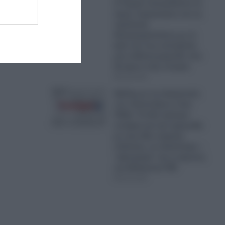
Ο Τραμπ αποκαλύπτει το
άγριο παρασκήνιο και τις
εφιαλτικές
διαπραγματεύσεις με το
Ιράν και πως απετράπη
μια επίθεση-μαμούθ, που
θα έμενε στην ιστορία
06.08.2026
Θρίλερ με τη σύγκρουση
των ελικοπτέρων στην
Ψάθα: Τα δύο κρίσιμα
σενάρια για την τραγωδία
με τους δύο νεκρούς
πιλότους, το ελικόπτερο –
“φάντασμα” και οι έρευνες
του Ελληνικού FBI
06.08.2026