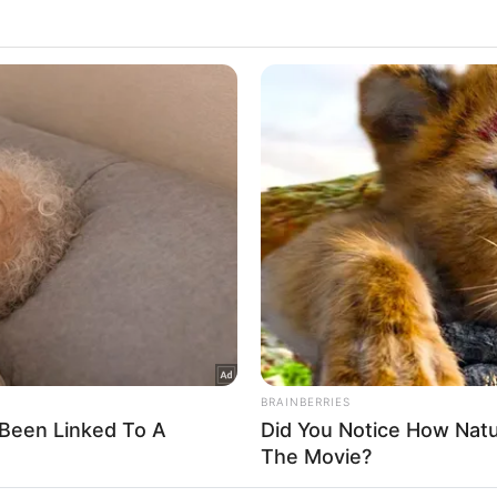
 that this website/app uses one or more Google services and may gath
Δείτε Περισσότερα
including but not limited to your visit or usage behaviour. You may click 
 to Google and its third-party tags to use your data for below specifi
ogle consent section.
l Data Processing Opt Outs
o opt-out of the Sharing of my personal data.
In
o opt-out of the Sale of my Personal Data.
In
to opt-out of processing my Personal Data for Targeted
ing.
In
o opt-out of Collection, Use, Retention, Sale, and/or Sharing
ersonal Data that Is Unrelated with the Purposes for which it
lected.
Out