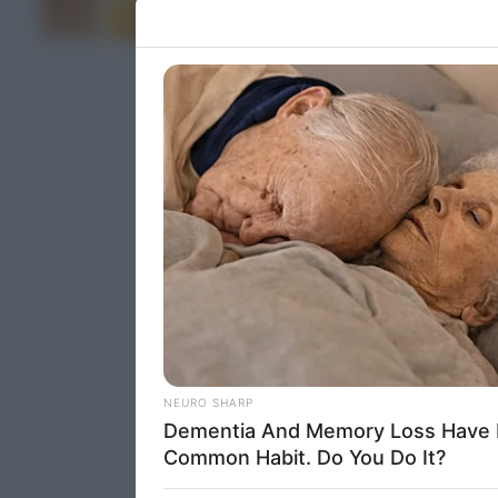
Please note
ΤΕΛΕΥΤΑΙΑ ΝΕΑ
information 
deny consent
in below Go
Persona
I want t
Opted 
I want t
Opted 
I want 
Advertis
Opted 
I want t
of my P
was col
Opted 