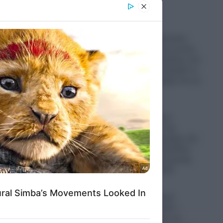
er and store
to grant or
ed purposes
Μυστράς: «Αγαπούσε
παθολογικά τους γονείς
του» λέει ο δικηγόρος του
55χρονου που έκρυβε το
πτώμα του πατέρα του σε
καταψύκτη
06.08.2026
ΕΛΑΣ κατά Άδωνι
Γεωργιάδη για την
κατάρρευση οροφής στο
Νοσοκομείο Κορίνθου:
Έργα «επικοινωνιακής
βιτρίνας» στο ΕΣΥ
06.08.2026
Τραμπ: «Προτιμώ
συμφωνία με Ιράν –
Ήμασταν έτοιμοι να