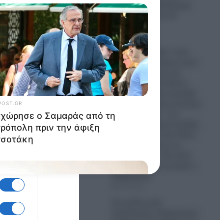
κάνουμε τη μεγαλύτερη
επίθεση από τον Β’
Παγκόσμιο»
06.08.2026
Έρχεται “θύελλα” στην
Ανατολική Μεσόγειο μετά
τη συμφωνία για την
ηλεκτρική διασύνδεση
Ελλάδος-Κύπρου-Ισραήλ
(Great Sea Interconnector)
– Το “μπάσιμο” των
Γάλλων, οι τσαμπουκάδες
του Ερντογάν στην Κάσο
και οι απειλές και τα…
τελεσίγραφα – Θα κάνει
πίσω και αυτή τη φορά η
Κυβέρνηση;
06.08.2026
Στο χείλος μιας
παγκόσμιας σύγκρουσης: