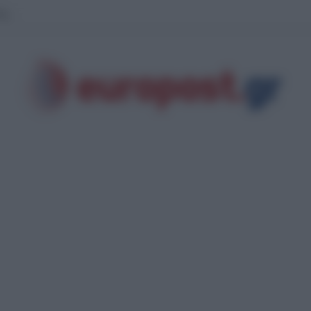
γιάδη για την κατάρρευση οροφής στο Νοσοκομείο Κορίνθου: Έργα «επικοι