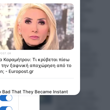
ία του
πέντε UAV και ένα
αεροσκάφος ναυτικής
συνεργασίας και
ανθυποβρυχιακού
πολέμου έκαναν
“κόσκινο” το FIR Αθηνών
06.08.2026
ή
Ο Τραμπ έχρισε τον
διάδοχό του: «Τελικά,
–
πρέπει να εκλέξουμε τον
Τζέι Ντι» – Δείτε τι είπε ο
Αμερικανός Πρόεδρος σε
ιδιωτική συνάντηση με
μητέρα…
δωρητές και χορηγούς
06.08.2026
Εφιαλτική
προειδοποίηση: «1,25
δισεκατομμύρια γυναίκες,
που εμβολιάστηκαν με
 θα
mRNA εμβόλια, ενδέχεται