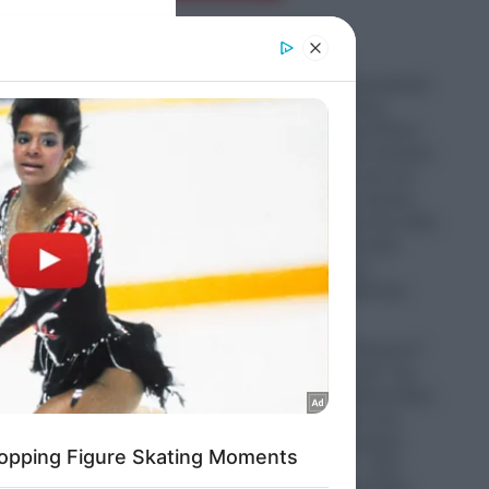
er and store
to grant or
ed purposes
Εικόνες που προκαλούν
σάλο: Ο απόλυτος
γμές
εξευτελισμός για Ρώσo
ο
λιποτάκτη – Τον έντυσαν
με ροζ φόρεμα και τον
στέλνουν στην πρώτη
υ, σε
γραμμή και αντί για όπλο
του έδωσαν ερωτικό
βοήθημα για να…
“πολεμήσει” (βίντεο)
06.08.2026
Ο Ερντογάν “τελειώνει”
τα… “ήρεμα νερά” της
Κυβέρνησης Μητσοτάκη:
Πρόβα πολέμου στο
α του
Αιγαίο με οπλισμένα
Τουρκικά F-16 – Δύο
μαχητικά αεροσκάφη,