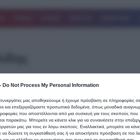
ΔΑ
ΚΟΣΜΟΣ
ΙΣΤΟΡΙΕΣ
ΑΘΛΗΤΙΚΑ
ΕΠΙΧΕΙΡΗΣΕΙΣ
λίδης
11.03.2025
-
Do Not Process My Personal Information
Ραγίζει καρδιές η μητέρα του Ιάσονα
Τριανταφυλλίδη: «Είχα 40 μέρες την τέ
ι συνεργάτες μας αποθηκεύουμε ή έχουμε πρόσβαση σε πληροφορίες σ
του εδώ και του μίλαγα»
es και επεξεργαζόμαστε προσωπικά δεδομένα, όπως μοναδικά αναγνωρι
ηροφορίες που αποστέλλονται από μια συσκευή για τους σκοπούς που
Σαράντα ημέρες μετά την απώλεια του αγαπημένου της γιου, η μη
αι παρακάτω. Μπορείτε να κάνετε κλικ για να συναινέσετε στην επεξερ
Ιάσονα Τριανταφυλλίδη μίλησε στην εκπομπή «Buongiorno», ανο
εργατών μας για τους εν λόγω σκοπούς. Εναλλακτικά, μπορείτε να κάνετ
ε να δώσετε τη συγκατάθεσή σας ή να αποκτήσετε πρόσβαση σε πιο λε
την…
 και να αλλάξετε τις προτιμήσεις σας πριν από τη συγκατάθεσή σας.