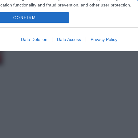
cation functionality and fraud prevention, and other user protection.
γίνει η κηδεία του
CONFIRM
Σε ηλικία 61 ετών έφυγε από τη ζωή εχθές (27/01) ο γνωστός κριτ
κινηματογράφου, Ιάσονας Τριανταφυλλίδης. Η ανακοίνωση της…
Δείτε Περισσότερα
Data Deletion
Data Access
Privacy Policy