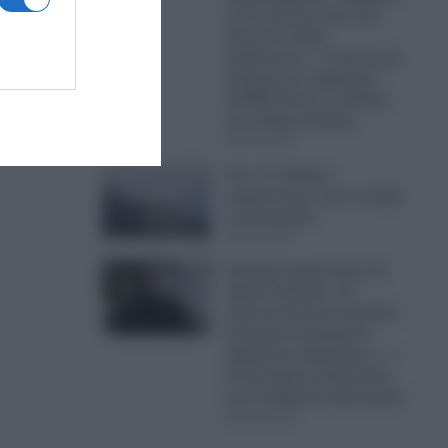
να γεννήσουν ένα νέο,
άγνωστο είδος
ανθρώπου» – Η σκοτεινή
ικός του
πλευρά των εμβολίων
COVID-19 και το μέλλον
της ανθρωπότητας
06.08.2026
Σοκ: Ο «Χάρος»
εμφανίστηκε στην οροφή
νοσοκομείου
06.08.2026
Έκρηξη οργής από τον
Χρίστο Κούγια: «Η
προσωπική μου ζωή δεν
αποτελεί αντικείμενο
δημόσιας συζήτησης…» –
Η αυστηρή ανακοίνωση
και το δημόσιο ξέσπασμα
06.08.2026