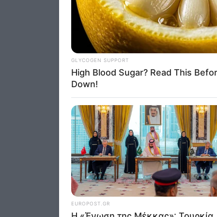
Opted 
I want 
Advertis
Opted 
I want t
of my P
was col
Opted 
Google 
I want t
web or d
I want t
purpose
I want 
I want t