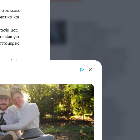
ε συσκευές,
στικά και
Greek Mafia:
γασία μας
«Πρωτοπαλίκαρο» του
ε κλικ για
Έντικ ο 31χρονος
πτομερείς
Γεωργιανός που
συνελήφθη στη Γερμανία-
Την άκρη του νήματος που
er and store
θα ξετυλίξει τη δράση της
to grant or
ρωσόφωνης μαφίας στην
ed purposes
Ελλάδα αναζητούν οι
Ελληνικές Αρχές
07.08.2026
Μυστράς: «Δεν ήταν
οικονομικά τα κίνητρά
μου, είχα την ψυχολογική
ανάγκη να τον κρατήσω
άφθαρτο!» ισχυρίστηκε ο
55χρονος που κρατούσε
τον πατέρα του στον