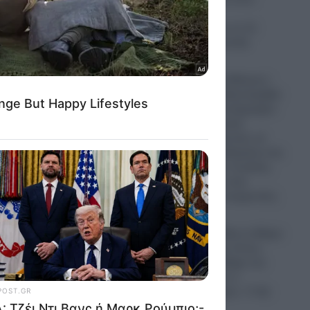
καταψύκτη!-
Καταδικάστηκε σε 11
μήνες με αναστολή
07.08.2026
Η «Ένωση της Μέκκας»:
Τουρκία, Σαουδική Αραβία
και Πακιστάν υπέγραψαν
ιστορική αμυντική
συμφωνία θέλοντας να
αλλάξουν τα δεδομένα στη
Μέση Ανατολή- Ο ρόλος
του Ισλάμ στις νέες
γεωπολιτικές ισορροπίες
07.08.2026
ΗΠΑ: Τζέι Ντι Βανς ή Μαρκ
Ρούμπιο;- Έχει όντως
επιλέξει το διάδοχο του
στο Λευκό Οίκο ο
Ντόναλντ Τραμπ;- Τι θα
γίνει το 2028