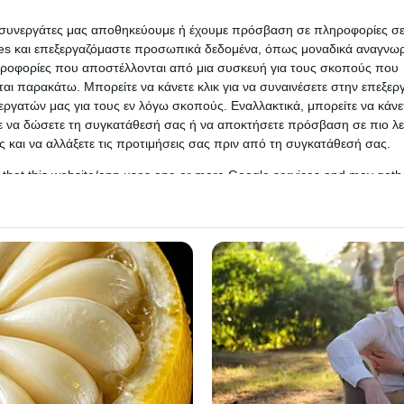
ι συνεργάτες μας αποθηκεύουμε ή έχουμε πρόσβαση σε πληροφορίες σ
es και επεξεργαζόμαστε προσωπικά δεδομένα, όπως μοναδικά αναγνωρι
ηροφορίες που αποστέλλονται από μια συσκευή για τους σκοπούς που
αι παρακάτω. Μπορείτε να κάνετε κλικ για να συναινέσετε στην επεξερ
εργατών μας για τους εν λόγω σκοπούς. Εναλλακτικά, μπορείτε να κάνετ
ε να δώσετε τη συγκατάθεσή σας ή να αποκτήσετε πρόσβαση σε πιο λε
 και να αλλάξετε τις προτιμήσεις σας πριν από τη συγκατάθεσή σας.
 that this website/app uses one or more Google services and may gath
including but not limited to your visit or usage behaviour. You may click 
 to Google and its third-party tags to use your data for below specifi
ogle consent section.
l Data Processing Opt Outs
o opt-out of the Sharing of my personal data.
In
o opt-out of the Sale of my Personal Data.