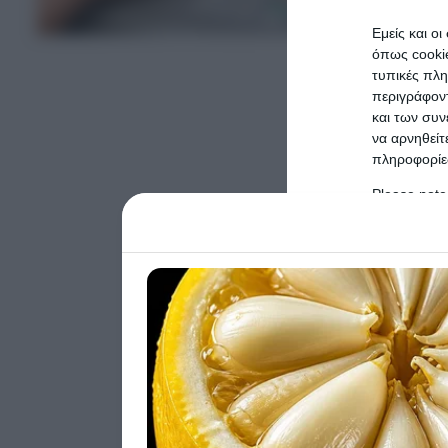
ΤΕΛΕΥΤΑΙΑ ΝΕΑ
Εμείς και ο
όπως cooki
τυπικές πλ
περιγράφοντ
και των συν
να αρνηθείτ
πληροφορίες
Please note
information 
deny consent
in below Go
Persona
I want t
Opted 
I want t