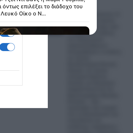
07.08.2026
Σκάνδαλο υποκλοπών: Ο
εισαγγελέας του Αρείου
Πάγου δεν ανασύρει από
το αρχείο την υπόθεση
των τηλεφωνικών
παρακολουθήσεων-
Απορρίφθηκαν οι αιτήσεις
του πρώην
Πρωθυπουργού Αντώνη
Σαμαρά, του πρώην
υπουργού Χρήστου
Σπίρτζη, του δικηγόρου
Ζαχαρία Κεσσέ και του
δημοσιογράφου Θανάση
Κουκάκη – «Δεν
προέκυψαν νέα στοιχεία
που να δικαιολογούν την
επανεξέταση της
υπόθεσης» ισχυρίζεται ο
εισαγγελέας κ. Ευάγγελος