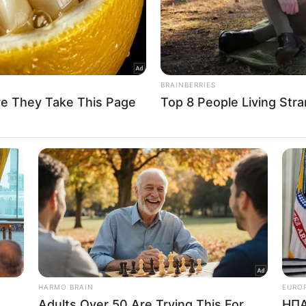
In
to opt-out of processing my Personal Data for Targeted
ing.
In
o opt-out of Collection, Use, Retention, Sale, and/or Sharing
ersonal Data that Is Unrelated with the Purposes for which it
lected.
Out
consents
o allow Google to enable storage related to advertising like cookies on
evice identifiers in apps.
o allow my user data to be sent to Google for online advertising
s.
to allow Google to send me personalized advertising.
o allow Google to enable storage related to analytics like cookies on