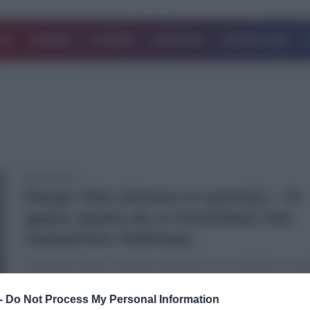
ΔΑ
ΚΟΣΜΟΣ
ΙΣΤΟΡΙΕΣ
ΑΘΛΗΤΙΚΑ
ΕΠΙΧΕΙΡΗΣΕΙΣ
06.04.2025
Πάσχα: Πότε κλείνουν οι τράπεζες – Οι
ημέρες αργίας και οι συναλλαγές που
παραμένουν διαθέσιμες
Η Ελληνική Ένωση Τραπεζών ανακοίνωσε ότι οι τράπεζες της χώ
παραμείνουν κλειστές για τέσσερις ημέρες κατά τη διάρκεια των…
-
Do Not Process My Personal Information
Δείτε Περισσότερα