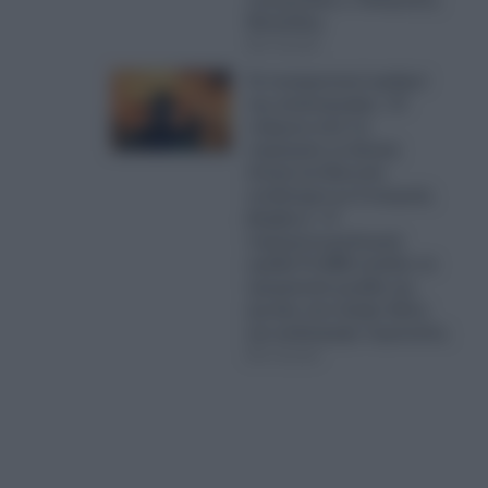
Μπακέλας
07.08.2026
Οι σοκαριστικοί αριθμοί
της καταστροφής: «H
ενέργεια από τις
πυρκαγιές σε Δυτική
Αττική και Βοιωτία
ισοδυναμεί με 6 ατομικές
βόμβες!»- Η
πυρομετεωρολογική
ομάδα FLAME αναλύει τα
τρομακτικά μεγέθη της
φωτιάς που έκαψε δάση
και κατέστρεψε περιουσίες
07.08.2026