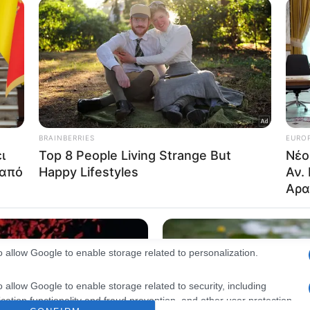
consents
o allow Google to enable storage related to advertising like cookies on
evice identifiers in apps.
o allow my user data to be sent to Google for online advertising
s.
to allow Google to send me personalized advertising.
o allow Google to enable storage related to analytics like cookies on
evice identifiers in apps.
o allow Google to enable storage related to functionality of the website
o allow Google to enable storage related to personalization.
o allow Google to enable storage related to security, including
cation functionality and fraud prevention, and other user protection.