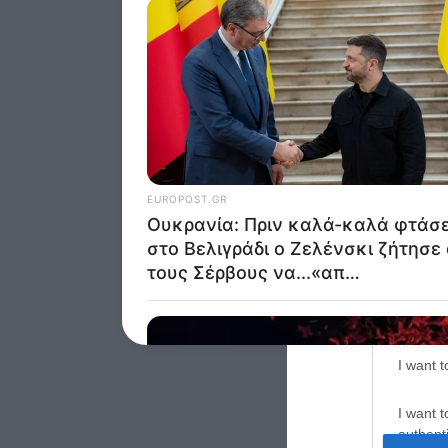
Google 
I want t
web or d
I want t
purpose
I want 
I want t
web or d
I want t
or app.
I want t
I want t
authenti