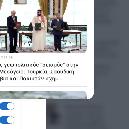
πατέρα του σε καταψύκτη
– «Δεν είπε ποτέ ότι το
έκανε για τα χρήματα»
ισχυρίζεται ο δικηγόρος
του
08.08.2026
Ουκρανία: Πριν καλά-καλά
φτάσει στο Βελιγράδι ο
Ζελένσκι ζήτησε από τους
Σέρβους
να…«απομακρυνθούν»
από τη Μόσχα και να
ενισχύσουν την
ενεργειακή τους
αυτονομία!
08.08.2026
Νέος γεωπολιτικός
“σεισμός” στην Αν.
Μεσόγειο: Τουρκία,
Σαουδική Αραβία και