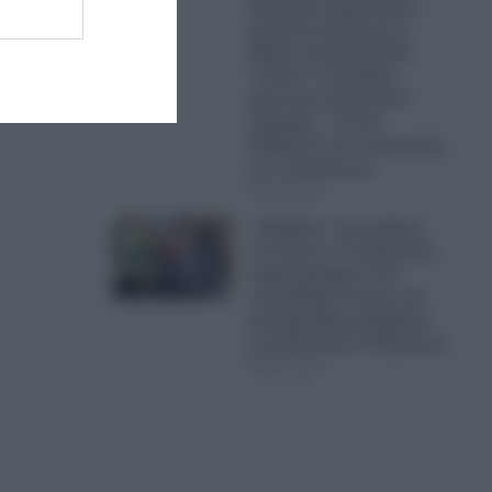
Πακιστάν σχηματίζουν
αμυντικό άξονα και η
Αθήνα παρακολουθεί
“στενά” τις εξελίξεις
χάνοντας ακόμη έναν
σύμμαχο – Τα νέα
δεδομένα και η ανατροπή
των ισορροπιών
08.08.2026
“Ξεθάψαν” την αράχνη
του Άσαντ: Το ξεχασμένο
σημειωματάριο που
αποκάλυψε τα ίχνη του
μυστηριώδους Αρχηγού
των Μυστικών Υπηρεσιών
08.08.2026