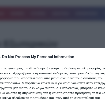
ΔΑ
ΚΟΣΜΟΣ
ΙΣΤΟΡΙΕΣ
ΑΘΛΗΤΙΚΑ
ΕΠΙΧΕΙΡΗΣΕΙΣ
ο Εξωτερικών
-
Do Not Process My Personal Information
10.08.2025
Υπουργείο Εξωτερικών Ισραήλ: «Όσοι
ι συνεργάτες μας αποθηκεύουμε ή έχουμε πρόσβαση σε πληροφορίες σ
Ισραηλινοί είστε στην Ελλάδα κρυφτείτε
es και επεξεργαζόμαστε προσωπικά δεδομένα, όπως μοναδικά αναγνωρι
ηροφορίες που αποστέλλονται από μια συσκευή για τους σκοπούς που
Εξτρεμιστές κυκλοφορούν παντού
αι παρακάτω. Μπορείτε να κάνετε κλικ για να συναινέσετε στην επεξερ
ανεξέλεγκτοι»
εργατών μας για τους εν λόγω σκοπούς. Εναλλακτικά, μπορείτε να κάνετ
ε να δώσετε τη συγκατάθεσή σας ή να αποκτήσετε πρόσβαση σε πιο λε
Μία ανακοίνωση που δεν τιμά καθόλου τη χώρα μας εξέδωσε το Ι
 και να αλλάξετε τις προτιμήσεις σας πριν από τη συγκατάθεσή σας.
Υπουργείο Εξωτερικών, καλώντας τους Ισραηλινούς πολίτες που