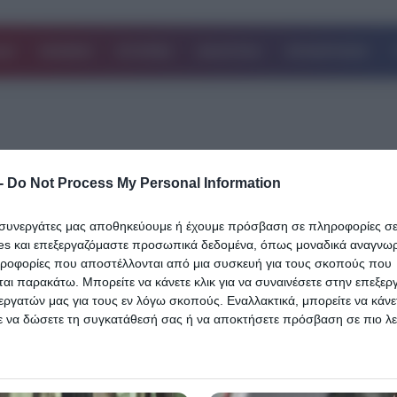
ΔΑ
ΚΟΣΜΟΣ
ΙΣΤΟΡΙΕΣ
ΑΘΛΗΤΙΚΑ
ΕΠΙΧΕΙΡΗΣΕΙΣ
-
Do Not Process My Personal Information
ι συνεργάτες μας αποθηκεύουμε ή έχουμε πρόσβαση σε πληροφορίες σ
04.08.2024
es και επεξεργαζόμαστε προσωπικά δεδομένα, όπως μοναδικά αναγνωρι
Ανδρική φαλάκρα: Πρόσφατη ανακάλυ
ηροφορίες που αποστέλλονται από μια συσκευή για τους σκοπούς που
δίνει σημαντικές ελπίδες
αι παρακάτω. Μπορείτε να κάνετε κλικ για να συναινέσετε στην επεξερ
εργατών μας για τους εν λόγω σκοπούς. Εναλλακτικά, μπορείτε να κάνετ
Ανδρική φαλάκρα: Σε μια νέα μελέτη που δημοσιεύθηκε στο περιο
ε να δώσετε τη συγκατάθεσή σας ή να αποκτήσετε πρόσβαση σε πιο λε
Frontiers in Pharmacology, ερευνητές ανακάλυψαν ότι ένα φυσικό
 και να αλλάξετε τις προτιμήσεις σας πριν από τη συγκατάθεσή σας.
σάκχαρο, η…
 that this website/app uses one or more Google services and may gath
including but not limited to your visit or usage behaviour. You may click 
Δείτε Περισσότερα