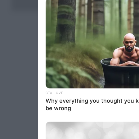
deny consent
Χωρίς κατηγορία
in below Go
Persona
I want t
Opted 
I want t
Opted 
I want 
Advertis
Opted 
I want t
of my P
was col
Opted 
Google 