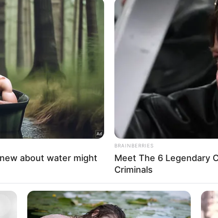
 to Google and its third-party tags to use your data for below specifi
ogle consent section.
l Data Processing Opt Outs
o opt-out of the Sharing of my personal data.
In
o opt-out of the Sale of my Personal Data.
In
to opt-out of processing my Personal Data for Targeted
ing.
In
o opt-out of Collection, Use, Retention, Sale, and/or Sharing
ersonal Data that Is Unrelated with the Purposes for which it
lected.
Out
consents