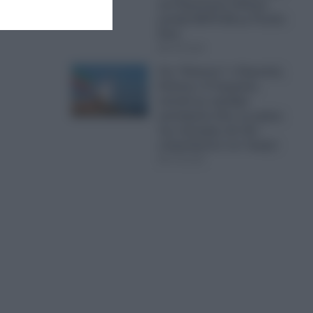
για Παγκόσμιο Πόλεμο
μεταξύ ΝΑΤΟ-ΕΕ με Ρωσία-
Κίνα
07.08.2026
Στο “Κόκκινο” ο Περσικός
Κόλπος: Η Τεχεράνη
απειλεί με σφοδρά
χτυπήματα όλες τις χώρες
της περιοχής εάν δεν
σταματήσουν τον Τραμπ
07.08.2026