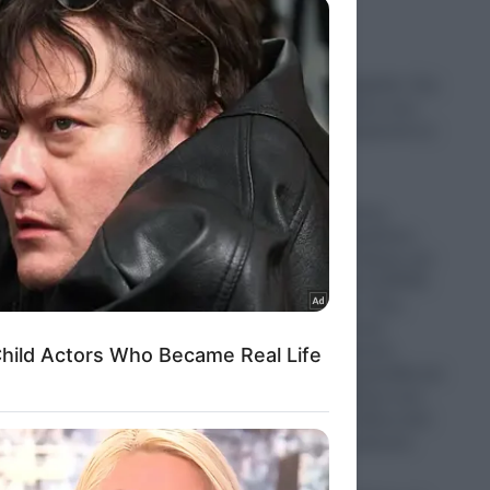
ed purposes
Σοκ στη Νέα Αγχίαλο: Στη
φυλακή 66χρονος που
αυνανιζόταν μπροστά σε
ανήλικη
07.08.2026
Απίστευτο: Ρώσος
πεζοναύτης παρέλυσε,
σύρθηκε στον δρόμο και
έκανε ακόμα και ΚΑΡΠΑ
στον εαυτό του- Πως
επέζησε μετά από
χτύπημα κεραυνού,
επίθεση από αρκούδα και
πτώση από άλογο ενώ
βρισκόταν σε άδεια από
το Ουκρανικό μέτωπο
07.08.2026