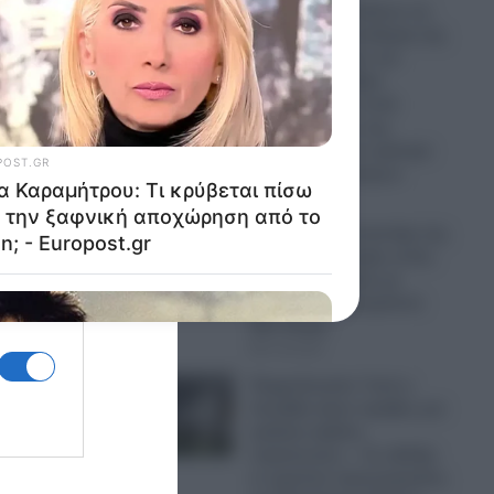
Η Ρωσία ισοπεδώνει τις
ενεργειακές υποδομές της
Ουκρανίας πριν τον
χειμώνα: Σφοδρά
χτυπήματα σε επτά
εγκαταστάσεις της
Naftogaz και σε κρίσιμα
πρατήρια καυσίμων
07.08.2026
Πανικός σε μοναστήρι της
Κύπρου: Μοναχός εκτός
εαυτού επιτέθηκε με
μαχαίρι και τραυμάτισε
δύο άτομα
07.08.2026
Ψυχρολουσία: Γιατί η
Σουηδία κάνει πρόβες για
μαζικές κηδείες
στρατιωτών; – Σε εξέλιξη
εν κρυπτώ προετοιμασίες