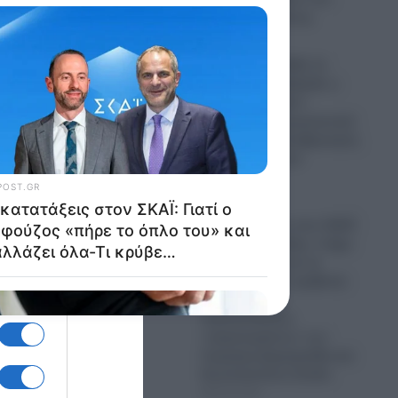
Συριακού Κράτους
08.08.2026
Αποκάλυψη CNN: Σε
στρατηγικό αδιέξοδο ο
Τραμπ στο Ιράν!-
Άδειασαν τα αμερικανικά
οπλοστάσια-Αναβρασμός
στο αμερικανικό
Πεντάγωνο
08.08.2026
Ανακατατάξεις στον ΣΚΑΪ:
Γιατί ο Αλαφούζος «πήρε
το όπλο του» και τα
αλλάζει όλα-Τι κρύβεται
πίσω από τις
αυγουστιάτικες
«καρατομήσεις» των
Γρηγόρη Δημητριάδη και
Κωνσταντίνου Ζούλα
08.08.2026