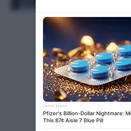
Please note
ΤΕΛΕΥΤΑΙΑ ΝΕΑ
information 
deny consent
in below Go
Persona
I want t
Opted 
I want t
Opted 
I want 
Advertis
Opted 
I want t
of my P
was col
Opted 