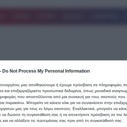
ΔΑ
ΚΟΣΜΟΣ
ΙΣΤΟΡΙΕΣ
ΑΘΛΗΤΙΚΑ
ΕΠΙΧΕΙΡΗΣΕΙΣ
-
Do Not Process My Personal Information
16.08.2024
Ξαναχτύπησε ο Τσιτσιπάς: «Δεν μπορεί
ι συνεργάτες μας αποθηκεύουμε ή έχουμε πρόσβαση σε πληροφορίες σ
τα κάνεις αυτά τα πράγματα»-“Τα πήρε”
es και επεξεργαζόμαστε προσωπικά δεδομένα, όπως μοναδικά αναγνωρι
τον διαιτητή και του μίλησε ελληνικά
ηροφορίες που αποστέλλονται από μια συσκευή για τους σκοπούς που
αι παρακάτω. Μπορείτε να κάνετε κλικ για να συναινέσετε στην επεξερ
Ο Στέφανος Τσιτσιπάς, ηττήθηκε λόγω εξάντλησης με 2-1 σετ (6-3,
εργατών μας για τους εν λόγω σκοπούς. Εναλλακτικά, μπορείτε να κάνετ
ε να δώσετε τη συγκατάθεσή σας ή να αποκτήσετε πρόσβαση σε πιο λε
7) από τον Τζακ Ντρέιπερ με αποτέλεσμα να αποκλειστεί…
 και να αλλάξετε τις προτιμήσεις σας πριν από τη συγκατάθεσή σας.
Δείτε Περισσότερα