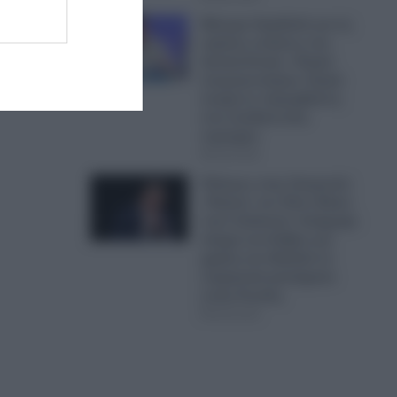
Μήνυμα Χαρδαλιά για τις
καμένες εκτάσεις στη
Δυτική Αττική: «Καμία
ανεμογεννήτρια- Καμία
ανοχή σε παρεμβάσεις
στις αναδασωτέες
περιοχές»
08.08.2026
Πόλεμος στην Ουκρανία:
«Πόρτα» του Έλον Μασκ
στον Ζελένσκι!- Απέρριψε
αίτημα του Κιέβου για
χρήση του Starlink σε
ουκρανικά χτυπήματα
εντός Ρωσίας
08.08.2026