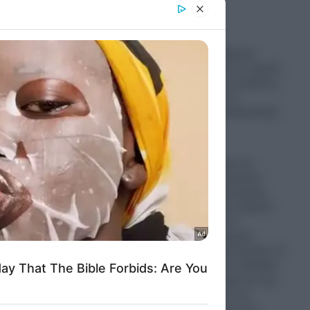
er and store
to grant or
ed purposes
Λυκαβηττός: Έφτασε
ιατροδικαστής στο σημείο
για τις πρώτες εκτιμήσεις-
Πάντα ανοιχτό το
ενδεχόμενο εγκληματικής
ενέργειας
08.08.2026
Ερντογάν: Μέχρι και
Τούρκους στρατηγούς
τοποθετεί ως Διοικητές
Μεραρχιών στον Στρατό
της Συρίας για να
καταστήσει τη χώρα
Τουρκικό Προτεκτοράτο- Η
Άγκυρα αποκτά σταδιακά
τον πλήρη έλεγχο και την
εποπτεία όλων των
κρίσιμων τομέων του