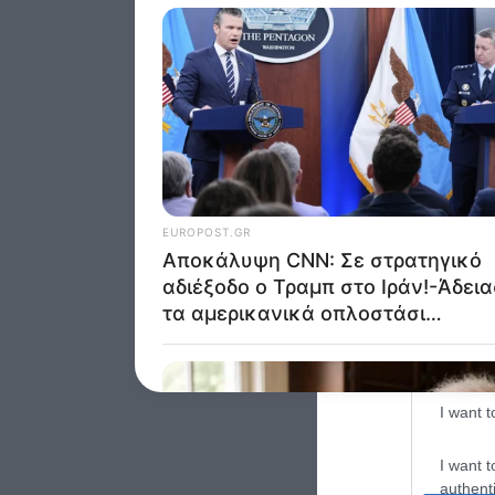
Google 
I want t
web or d
I want t
purpose
I want 
I want t
web or d
I want t
or app.
I want t
I want t
authenti