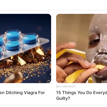
 that this website/app uses one or more Google services and may gath
including but not limited to your visit or usage behaviour. You may click 
 to Google and its third-party tags to use your data for below specifi
ogle consent section.
l Data Processing Opt Outs
o opt-out of the Sharing of my personal data.
In
o opt-out of the Sale of my Personal Data.
In
to opt-out of processing my Personal Data for Targeted
ing.
In
o opt-out of Collection, Use, Retention, Sale, and/or Sharing
ersonal Data that Is Unrelated with the Purposes for which it
lected.
Out