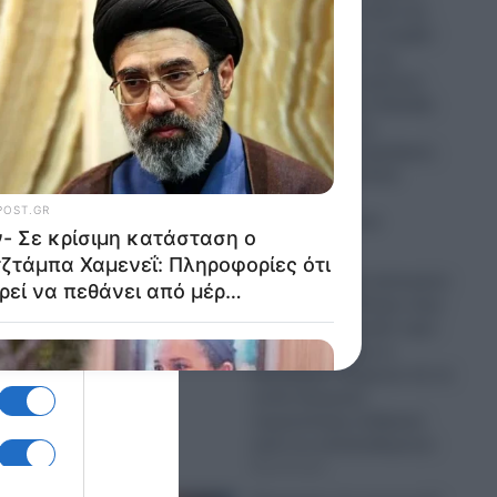
Χακάν Φιντάν καλεί και
την Αίγυπτο να ενταχθεί
στη “Συμφωνία της
Μέκκας”!- Οι τεράστιοι
κίνδυνοι για την Ελλάδα
που βλέπει τους
φαινομενικά συμμάχους
της στην Ανατολική
Μεσόγειο να
απομακρύνονται
09.08.2026
Κίνα: Οι Κινέζοι ξεκίνησαν
να φυτεύουν δέντρα στην
έρημο Τακλαμακάν πριν
50 χρόνια-Τώρα οι
δορυφόροι δείχνουν ότι το
τοπίο δεσμεύει
περισσότερο άνθρακα
από ό,τι απελευθερώνει
09.08.2026