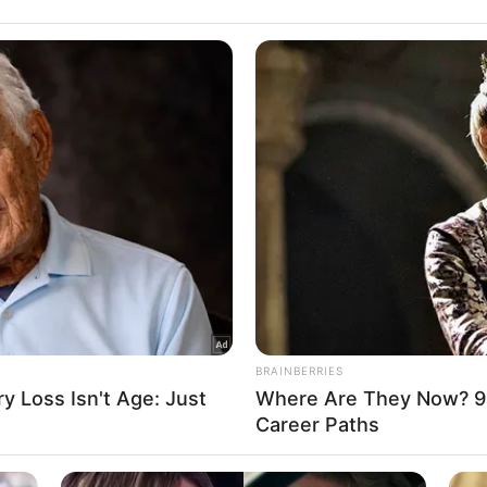
γύρο του διαδικτύου. Το περιστατικό καταγράφτηκε σε καλοκαιριν
including but not limited to your visit or usage behaviour. You may click 
διασκέδασης,…
 to Google and its third-party tags to use your data for below specifi
ogle consent section.
Δείτε Περισσότερα
l Data Processing Opt Outs
o opt-out of the Sharing of my personal data.
In
o opt-out of the Sale of my Personal Data.
In
to opt-out of processing my Personal Data for Targeted
ing.
In
o opt-out of Collection, Use, Retention, Sale, and/or Sharing
ersonal Data that Is Unrelated with the Purposes for which it
lected.
Out