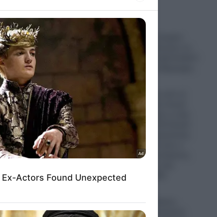
ό μαγαζί
to grant or
ed purposes
Πυρκαγιά στο Στεφάνι
Κορινθίας: «Ξέσπασε σε
σημείο με φωτοβολταϊκά!»
αναφέρει ο αντιδήμαρχος
09.08.2026
ΗΠΑ: Ο δρόμος από το
Μίσιγκαν ως τον Λευκό
Οίκο- Τι σημαίνει η νίκη
του Αμπντούλ Ελ-Σαγέντ
για τους Δημοκρατικούς-
Πως μπορεί να γίνει ο
πρώτος Μουσουλμάνος
Γερουσιαστής στην
ιστορία των ΗΠΑ
09.08.2026
Τουρκία: Ο Τούρκος
Υπουργός Εξωτερικών