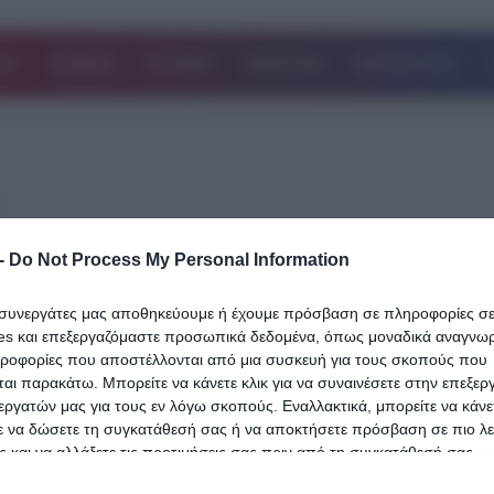
ΔΑ
ΚΟΣΜΟΣ
ΙΣΤΟΡΙΕΣ
ΑΘΛΗΤΙΚΑ
ΕΠΙΧΕΙΡΗΣΕΙΣ
-
Do Not Process My Personal Information
25.06.2024
Χαλκιδική: Προσοχή! Σκληρές εικόνες –
ι συνεργάτες μας αποθηκεύουμε ή έχουμε πρόσβαση σε πληροφορίες σ
es και επεξεργαζόμαστε προσωπικά δεδομένα, όπως μοναδικά αναγνωρι
Βίντεο καταγράφει τον άγριο ξυλοδαρμ
ηροφορίες που αποστέλλονται από μια συσκευή για τους σκοπούς που
από γνωστό μαγαζί διασκέδασης – «Όλ
αι παρακάτω. Μπορείτε να κάνετε κλικ για να συναινέσετε στην επεξερ
εργατών μας για τους εν λόγω σκοπούς. Εναλλακτικά, μπορείτε να κάνετ
μαγαζί γέμισε αίματα» λένε οι μάρτυρες
ε να δώσετε τη συγκατάθεσή σας ή να αποκτήσετε πρόσβαση σε πιο λε
(Βίντεο)
 και να αλλάξετε τις προτιμήσεις σας πριν από τη συγκατάθεσή σας.
Bίντεο που δείχνει τον άγριο ξυλοδαρμό μεταξύ δύο παρεών κάνει
 that this website/app uses one or more Google services and may gath