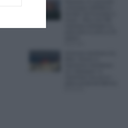
Πυρκαγιές: Σε πορτοκαλί
συναγερμό η Ελλάδα τη
Δευτέρα- Στα 9 μποφόρ οι
άνεμοι – Πάνω από 400
πυρκαγιές κατέκαψαν τη
χώρα μέσα σε μόλις σε 10
ημέρες!
09.08.2026
Απίστευτη πρόκληση στη
Μήλο: Έκαναν το
Σαρακήνικο ελικοδρόμιο
και «πάρκαραν» το
ελικόπτερο τους για να…
ρίξουν μια βουτιά! (Βίντεο)
09.08.2026