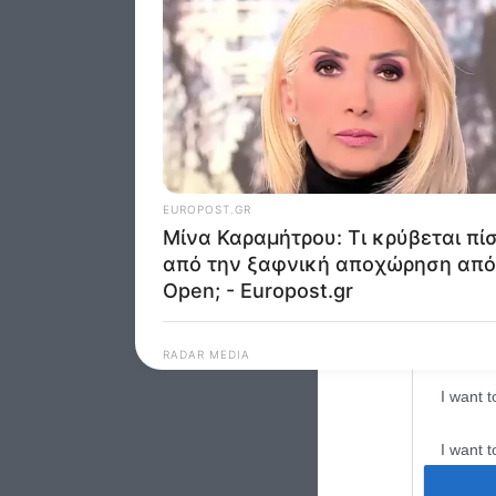
Google 
I want t
web or d
I want t
purpose
I want 
I want t
web or d
I want t
or app.
I want t
I want t
authenti