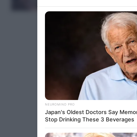
ΤΕΛΕΥΤΑΙΑ ΝΕΑ
information 
deny consent
in below Go
Persona
I want t
Opted 
I want t
Opted 
I want 
Advertis
Opted 
I want t
of my P
was col
Opted 