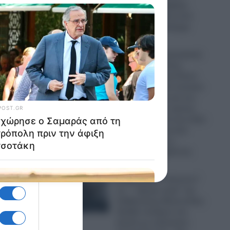
“Μέκκα” και δέχθηκε
σφοδρή επίθεση από
απόστρατο Ναύαρχο
06.08.2026
Εικόνες που προκαλούν
σάλο: Ο απόλυτος
εξευτελισμός για Ρώσo
λιποτάκτη – Τον έντυσαν
με ροζ φόρεμα και τον
στέλνουν στην πρώτη
γραμμή και αντί για όπλο
του έδωσαν ερωτικό
βοήθημα για να…
“πολεμήσει” (βίντεο)
06.08.2026
Ο Ερντογάν “τελειώνει”
τα… “ήρεμα νερά” της
Κυβέρνησης Μητσοτάκη:
Πρόβα πολέμου στο
Αιγαίο με οπλισμένα