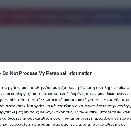
ΔΑ
ΚΟΣΜΟΣ
ΙΣΤΟΡΙΕΣ
ΑΘΛΗΤΙΚΑ
ΕΠΙΧΕΙΡΗΣΕΙΣ
-
Do Not Process My Personal Information
26.07.2024
Τη βρήκαν μολυσμένη, την έδιωξαν απ’
ι συνεργάτες μας αποθηκεύουμε ή έχουμε πρόσβαση σε πληροφορίες σ
νοσοκομείο και πέθανε λίγο μετά: Νεκρή
es και επεξεργαζόμαστε προσωπικά δεδομένα, όπως μοναδικά αναγνωρι
Νεκταρία Δρόσου, θρήνος και αναπάντ
ηροφορίες που αποστέλλονται από μια συσκευή για τους σκοπούς που
αι παρακάτω. Μπορείτε να κάνετε κλικ για να συναινέσετε στην επεξερ
“γιατί”
εργατών μας για τους εν λόγω σκοπούς. Εναλλακτικά, μπορείτε να κάνετ
ε να δώσετε τη συγκατάθεσή σας ή να αποκτήσετε πρόσβαση σε πιο λε
Την έδιωξαν απ’το νοσοκομείο και πέθανε λίγο μετά: Μία ανείπωτ
 και να αλλάξετε τις προτιμήσεις σας πριν από τη συγκατάθεσή σας.
τραγωδία σημειώθηκε στην Τζια, με θύμα μια 67χρονη γυναίκα, 