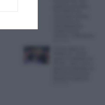
Τουρκικά F-16 – Δύο
μαχητικά αεροσκάφη,
πέντε UAV και ένα
αεροσκάφος ναυτικής
συνεργασίας και
ανθυποβρυχιακού
πολέμου έκαναν
“κόσκινο” το FIR Αθηνών
06.08.2026
Ο Τραμπ έχρισε τον
διάδοχό του: «Τελικά,
πρέπει να εκλέξουμε τον
Τζέι Ντι» – Δείτε τι είπε ο
Αμερικανός Πρόεδρος σε
ιδιωτική συνάντηση με
δωρητές και χορηγούς
06.08.2026