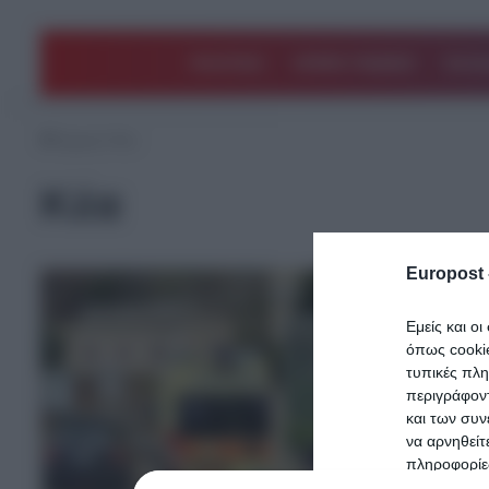
ΠΟΛΙΤΙΚΗ
ΑΡΘΡΑ ΓΝΩΜΗΣ
EΛΛΑ
Αρχική
/
Κέα
Κέα
Europost 
Εμείς και ο
όπως cooki
τυπικές πλ
περιγράφοντ
και των συν
να αρνηθείτ
πληροφορίες