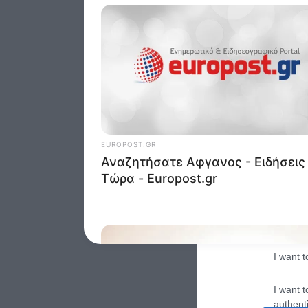
Google 
I want t
web or d
I want t
purpose
I want 
I want t
web or d
I want t
or app.
I want t
I want t
authenti