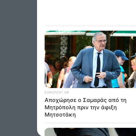
I want t
of my P
was col
Opted 
Google 
I want t
web or d
I want t
purpose
I want 
I want t
web or d
I want t
or app.
I want t