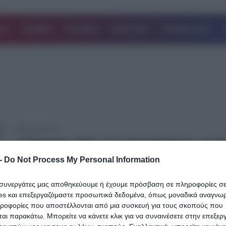
ΔΑ
ΚΟΣΜΟΣ
ΙΣΤΟΡΙΕΣ
ΑΘΛΗΤΙΚΑ
ΕΠΙΧΕΙΡΗΣΕΙΣ
04.03.2019
4 Μαρτίου 1827: Ο Γ. Καραϊσκάκης τρέπ
φυγή τον Κιουταχή, στην ιστορική Μάχη
-
Do Not Process My Personal Information
Κερατσινίου
ι συνεργάτες μας αποθηκεύουμε ή έχουμε πρόσβαση σε πληροφορίες σ
Το 1827, ο αγώνας για την απελευθέρωση από τον οθωμανικό ζυ
es και επεξεργαζόμαστε προσωπικά δεδομένα, όπως μοναδικά αναγνωρι
μετρούσε ήδη επτά χρόνια μιας ασταμάτητης πάλης η οποία…
ηροφορίες που αποστέλλονται από μια συσκευή για τους σκοπούς που
αι παρακάτω. Μπορείτε να κάνετε κλικ για να συναινέσετε στην επεξερ
Δείτε Περισσότερα