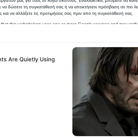
εργατών μας για τους εν λόγω σκοπούς. Εναλλακτικά, μπορείτε να κάνετ
ε να δώσετε τη συγκατάθεσή σας ή να αποκτήσετε πρόσβαση σε πιο λε
 και να αλλάξετε τις προτιμήσεις σας πριν από τη συγκατάθεσή σας.
 that this website/app uses one or more Google services and may gath
including but not limited to your visit or usage behaviour. You may click 
 to Google and its third-party tags to use your data for below specifi
ogle consent section.
l Data Processing Opt Outs
o opt-out of the Sharing of my personal data.
In
o opt-out of the Sale of my Personal Data.
In
to opt-out of processing my Personal Data for Targeted
ing.
In