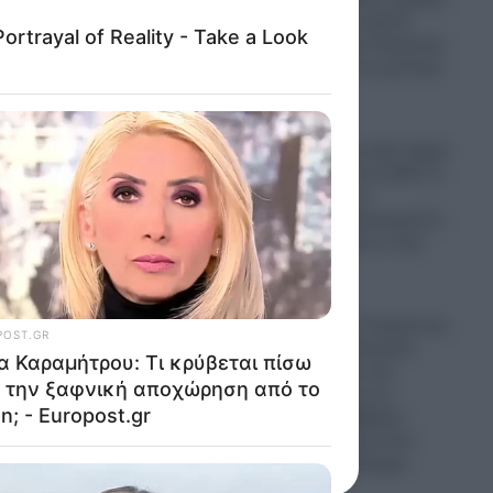
Κολομβιανων καρτέλ
πολεμούν στην Ουκρανία
για να μάθουν τα μυστικά
των drones
06.08.2026
Ο πόλεμος στο Ιράν έφερε
“φαγωμάρα” στις ΗΠΑ: Η
οργή Τραμπ, τα
αποθέματα πυρομαχικών
και οι επιπτώσεις στην
Ουκρανία
06.08.2026
“Σφαγή” στην Τουρκία για
την Παναγία Σουμελά:
Επιχειρηματίας την
παρομοίασε με τη…
“Μέκκα” και δέχθηκε
σφοδρή επίθεση από
απόστρατο Ναύαρχο
06.08.2026