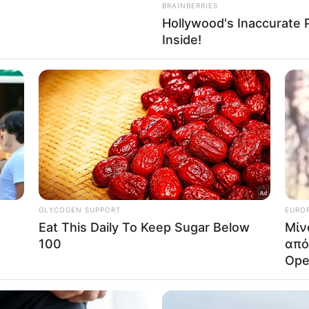
o opt-out of Collection, Use, Retention, Sale, and/or Sharing
ersonal Data that Is Unrelated with the Purposes for which it
lected.
Out
consents
o allow Google to enable storage related to advertising like cookies on
evice identifiers in apps.
o allow my user data to be sent to Google for online advertising
s.
to allow Google to send me personalized advertising.
o allow Google to enable storage related to analytics like cookies on
evice identifiers in apps.
o allow Google to enable storage related to functionality of the website
o allow Google to enable storage related to personalization.