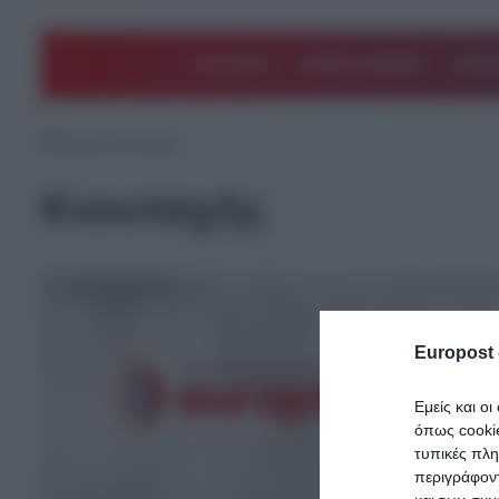
ΠΟΛΙΤΙΚΗ
ΑΡΘΡΑ ΓΝΩΜΗΣ
EΛΛΑ
Αρχική
/
Κιουταχής
Κιουταχής
Europost 
Εμείς και ο
όπως cooki
τυπικές πλ
περιγράφοντ