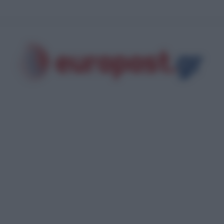
 ομάδες Κολομβιανων καρτέλ πολεμούν στην Ουκρανία για να μάθουν τα μυ