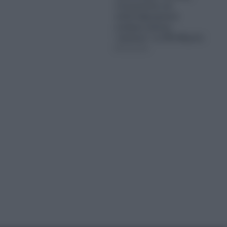
συνεργασίας και
ανθυποβρυχιακού
πολέμου έκαναν
“κόσκινο” το FIR Αθηνών
06.08.2026