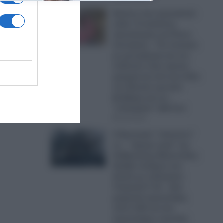
Εικόνες που προκαλούν
σάλο: Ο απόλυτος
εξευτελισμός για Ρώσo
λιποτάκτη – Τον έντυσαν
με ροζ φόρεμα και τον
στέλνουν στην πρώτη
γραμμή και αντί για όπλο
του έδωσαν ερωτικό
βοήθημα για να…
“πολεμήσει” (βίντεο)
06.08.2026
Ο Ερντογάν “τελειώνει”
τα… “ήρεμα νερά” της
Κυβέρνησης Μητσοτάκη:
Πρόβα πολέμου στο
Αιγαίο με οπλισμένα
Τουρκικά F-16 – Δύο
μαχητικά αεροσκάφη,
πέντε UAV και ένα
αεροσκάφος ναυτικής