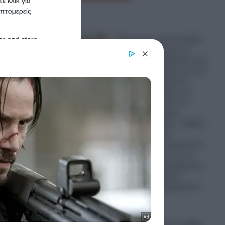
ε κλικ για
πτομερείς
Ο Ερντογάν προετοιμάζει
er and store
την αποφυλάκιση του
to grant or
Οτσαλάν και μεθοδεύει την
ed purposes
πολιτική ενσωμάτωση του
Κουρδικού Κινήματος
στον Συνασπισμό των
δυνάμεων που θα του
δώσουν μια ακόμη
Προεδρική θητεία – Έβαλε
τον “Γκρίζο Λύκο”
Μπαχτσελί να παριστάνει
την “περιστερά” και να
ζητάει την απελευθέρωση
όλων των Κούρδων
ηγετών που παραμένουν
στη φυλακή
07.08.2026
Παραστρατιωτικες ομάδες