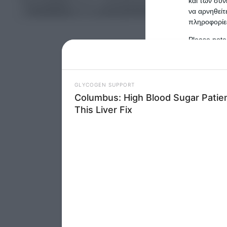
και των συν
ΑΡΘΡΑ ΓΝΩΜΗΣ
να αρνηθείτ
πληροφορίες
Please note
information 
deny consent
in below Go
Persona
I want t
Opted 
I want t
Opted 
I want 
Advertis
Opted 