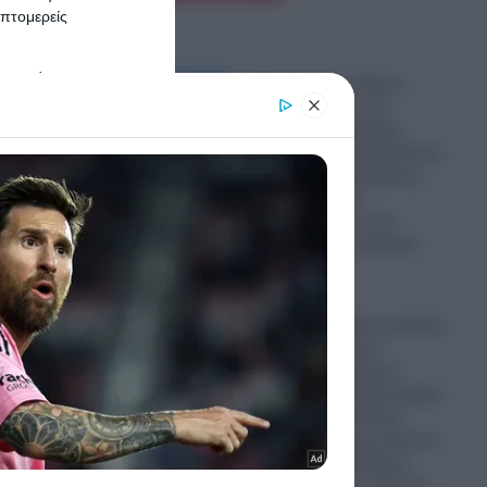
ε ένα…
πτομερείς
er and store
«Έχεις λεφτά; Κάνεις
to grant or
ηλιοθεραπεία!»- Σε
ed purposes
πανάκριβη υπόθεση
εξελίσσεται η παραλία για
όλο και περισσότερους
Ευρωπαίους- Ο
υπερτουρισμός στη
Μεσόγειο κι η «φθηνή»
Τουρκία
08.08.2026
Υεμένη: Οι Χούθι απειλούν
Μέση Ανατολή και
Ανατολική Μεσόγειο
δίνοντας στη δημοσιότητα
βίντεο με τα υπόγεια
οπλοστάσια τους μέσα σε
σήραγγες!- «Πόλεμος
μέχρις εσχάτων» λένε τα