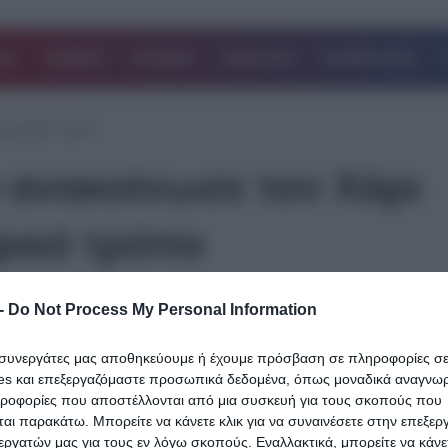
ΔΑ
ΚΟΣΜΟΣ
ΙΣΤΟΡΙΕΣ
ΑΘΛΗΤΙΚΑ
ΕΠΙΧΕΙΡΗΣΕΙΣ
τογραφικό τρόπο
ανακοίνωσε τον Χάρι
φικό τρόπο
-
Do Not Process My Personal Information
12.08.2023
Η Μπάγερν Μονάχου ανακοίνωσε τον Χ
ι συνεργάτες μας αποθηκεύουμε ή έχουμε πρόσβαση σε πληροφορίες σ
Κέιν με κινηματογραφικό τρόπο – Το «α
es και επεξεργαζόμαστε προσωπικά δεδομένα, όπως μοναδικά αναγνωρι
της Τότεναμ στον Άγγλο
ηροφορίες που αποστέλλονται από μια συσκευή για τους σκοπούς που
αι παρακάτω. Μπορείτε να κάνετε κλικ για να συναινέσετε στην επεξερ
Παίκτης της Μπάγερν Μονάχου είναι κι επίσημα ο Χάρι Κέιν, καθ
εργατών μας για τους εν λόγω σκοπούς. Εναλλακτικά, μπορείτε να κάνετ