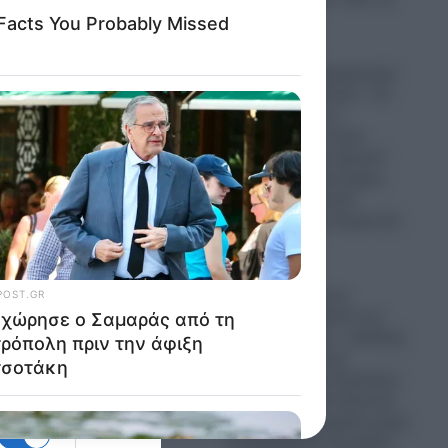
τοπικά ΜΜΕ
08.08.2026
Ανεβαίνει το θερμόμετρο
στη Μέση Ανατολή: « Οι
Σαουδάραβες να
γνωρίζουν ότι καμία
συμφωνία “στα χαρτιά”
δεν θα τους προσφέρει
ασφάλεια»-Το Ιράν
αντέδρασε στη Συμφωνία
της Μέκκας
08.08.2026
Τι θα γίνει με τους
Ελληνικούς Patriot στο
Ριάντ: Άλλη μια…«διεθνής
διάκριση» για την
κυβέρνηση του Κυριάκου
Μητσοτάκη!- Η ελληνική
διπλωματία στηρίζει χωρίς
ανταλλάγματα Σαουδική