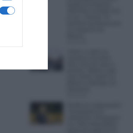
Αραβία και Ουκρανία,
αλλά Ριάντ και Κίεβο είναι
με την…Τουρκία!- Τα
αμείλικτα ερωτήματα μετά
τη «συμφωνία της
Μέκκας»
08.08.2026
«Καίνε» οι τιμές των
καυσίμων στα νησιά:
Πάνω από 2,27 ευρώ η
βενζίνη!- «Βαθιά το χέρι
στην τσέπη» πρέπει να
βάλουν οι αδειούχοι του
Αυγούστου
08.08.2026
Ελπίδα για τη Δημοκρατία:
«Αυταρχισμός και
αυθαιρεσία»- Αποχώρησε
και ο Νίκος Μπρουζάκης
αφήνοντας αιχμές για τη