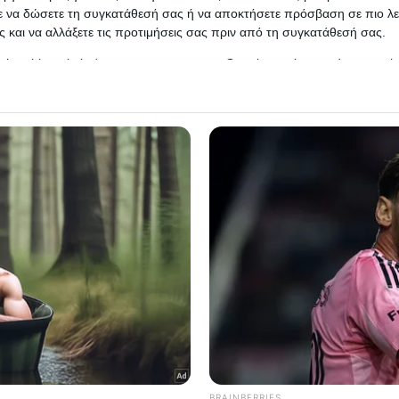
ανακοινώθηκε από τη νέα του ομάδα, η οποία την παρουσίασε μ
ε να δώσετε τη συγκατάθεσή σας ή να αποκτήσετε πρόσβαση σε πιο λε
 και να αλλάξετε τις προτιμήσεις σας πριν από τη συγκατάθεσή σας.
Δείτε Περισσότερα
 that this website/app uses one or more Google services and may gath
including but not limited to your visit or usage behaviour. You may click 
 to Google and its third-party tags to use your data for below specifi
ogle consent section.
l Data Processing Opt Outs
o opt-out of the Sharing of my personal data.
In
o opt-out of the Sale of my Personal Data.
In
to opt-out of processing my Personal Data for Targeted
ing.
In