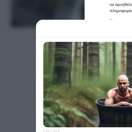
να αρνηθείτ
πληροφορίες
ΤΕΛΕΥΤΑΙΑ ΝΕΑ
Please note
information 
deny consent
in below Go
Persona
I want t
Opted 
I want t
Opted 
I want 
Advertis
Opted 