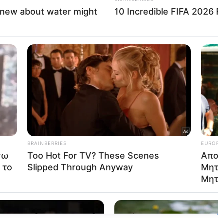
o opt-out of Collection, Use, Retention, Sale, and/or Sharing
ersonal Data that Is Unrelated with the Purposes for which it
lected.
Out
consents
o allow Google to enable storage related to advertising like cookies on
evice identifiers in apps.
o allow my user data to be sent to Google for online advertising
s.
to allow Google to send me personalized advertising.
o allow Google to enable storage related to analytics like cookies on
evice identifiers in apps.
o allow Google to enable storage related to functionality of the website
o allow Google to enable storage related to personalization.