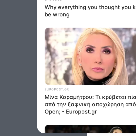
I want t
of my P
was col
Opted 
Google 
I want t
web or d
I want t
purpose
I want 
I want t
web or d
I want t
or app.
I want t