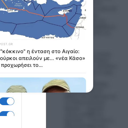
βιασμό (μόνο) στη
Ζάκυνθο μέσα σε μόλις 20
ημέρες – Κραυγή
απόγνωσης από τον
Πρόεδρο της ΠΟΕΔΗΝ για
τις αντοχές του ΕΣΥ στο
νησί
06.08.2026
Στο “κόκκινο” η ένταση
στο Αιγαίο: Οι Τούρκοι
απειλούν με… «νέα Κάσο»
εάν προχωρήσει το έργο
της ηλεκτρικής
διασύνδεσης Ελλάδας-
Κύπρου-Ισραήλ και
βάζουν στο στόχαστρο και
το Γαλλικό Πολεμικό
Ναυτικό – “Ξέφυγαν”
τελείως τα ΜΜΕ του
Ερντογάν – Τι θα κάνει η
Ελληνική Κυβέρνηση;