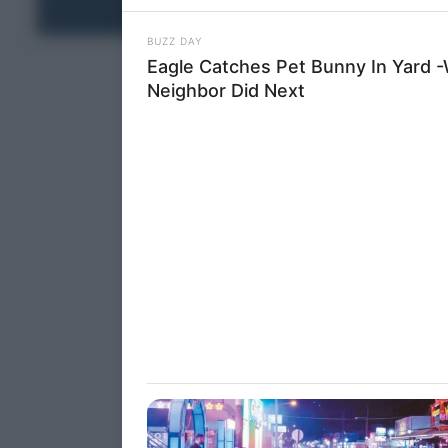
information 
ΤΕΛΕΥΤΑΙΑ ΝΕΑ
deny consent
in below Go
Persona
I want t
Opted 
I want t
Opted 
I want 
Advertis
Opted 
I want t
of my P
was col
Opted 