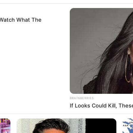
including but not limited to your visit or usage behaviour. You may click 
 to Google and its third-party tags to use your data for below specifi
ogle consent section.
l Data Processing Opt Outs
o opt-out of the Sharing of my personal data.
In
o opt-out of the Sale of my Personal Data.
In
to opt-out of processing my Personal Data for Targeted
ing.
In
o opt-out of Collection, Use, Retention, Sale, and/or Sharing
ersonal Data that Is Unrelated with the Purposes for which it
lected.
Out