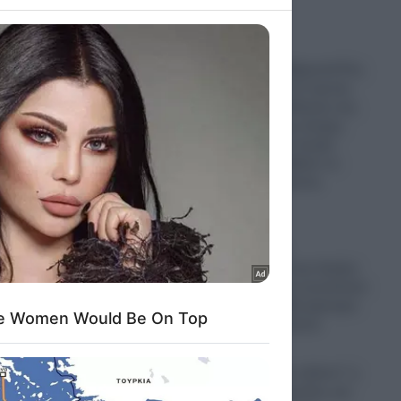
to grant or
ed purposes
Δολοφονία Ελίζαμπεθ Ρος
στην Κυψέλη: Οι πρώτη
δημόσια τοποθέτηση της
οικογένειας της άτυχης
38χρονης, που έκοψε
κομμάτια και έβαλε σε
βαλίτσα ο Αφγανός
πυγμάχος
06.08.2026
Βίντεο σοκ με
μοτοσυκλέτα στην Κρήτη
να προσπερνά αυτοκίνητο
με ταχύτητα 200 χλμ/ώρα
και να εξαφανίζεται
06.08.2026
“Μπάτε σκύλοι αλέστε” η
χώρα: 8 καταγγελίες για