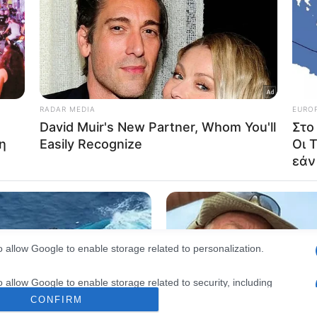
consents
o allow Google to enable storage related to advertising like cookies on
evice identifiers in apps.
o allow my user data to be sent to Google for online advertising
s.
to allow Google to send me personalized advertising.
o allow Google to enable storage related to analytics like cookies on
evice identifiers in apps.
o allow Google to enable storage related to functionality of the website
o allow Google to enable storage related to personalization.
o allow Google to enable storage related to security, including
cation functionality and fraud prevention, and other user protection.
CONFIRM