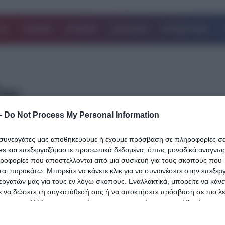
ΔΑ
ΚΟΣΜΟΣ
ΙΣΤΟΡΙΕΣ
ΑΘΛΗΤΙΚΑ
ΕΠΙΧΕΙΡΗΣΕΙΣ
ζας
-
Do Not Process My Personal Information
27.09.2024
ι συνεργάτες μας αποθηκεύουμε ή έχουμε πρόσβαση σε πληροφορίες σ
Τουρκία: Ναυτική παρέλαση στον Βόσ
es και επεξεργαζόμαστε προσωπικά δεδομένα, όπως μοναδικά αναγνωρι
για την 486η επέτειο από τη ναυμαχία τ
ηροφορίες που αποστέλλονται από μια συσκευή για τους σκοπούς που
αι παρακάτω. Μπορείτε να κάνετε κλικ για να συναινέσετε στην επεξερ
Πρέβεζας
εργατών μας για τους εν λόγω σκοπούς. Εναλλακτικά, μπορείτε να κάνετ
Τουρκία: Ναυτική παρέλαση στον Βόσπορο πραγματοποίησαν οι 
ε να δώσετε τη συγκατάθεσή σας ή να αποκτήσετε πρόσβαση σε πιο λε
 και να αλλάξετε τις προτιμήσεις σας πριν από τη συγκατάθεσή σας.
για την επέτειο 486 χρόνων από τη ναυμαχία της Πρέβεζας, με τ
 that this website/app uses one or more Google services and may gath
Δείτε Περισσότερα