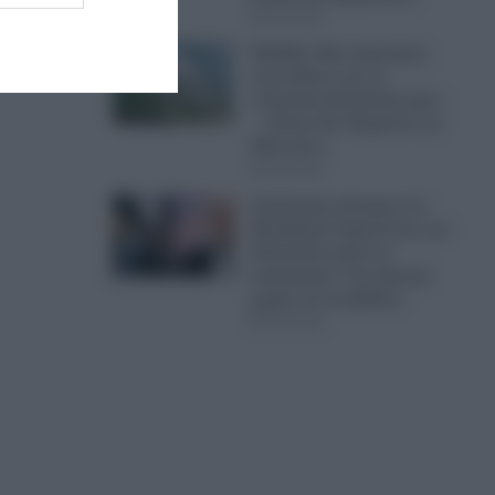
06.08.2026
ΠΑΣΟΚ: Νέα απάντηση
στον Άδωνι για τα
«Σπιτάκια Ανακύκλωσης»
– «Ποιος θα πληρώσει τα
€40 εκατ;»
06.08.2026
Συνάντηση-αίνιγμα του
Μοτζτάμπα Χαμενεΐ με τον
Πεζεσκιάν μέσα σε
αυτοκίνητο: Τον άκουγε
χωρίς να τον βλέπει
06.08.2026