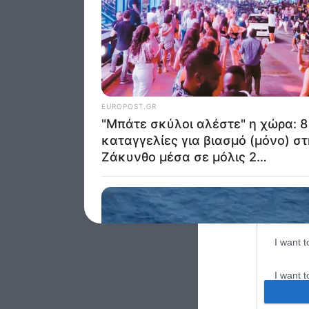
Google 
I want t
web or d
I want t
purpose
I want 
I want t
web or d
I want t
or app.
I want t
I want t
authenti